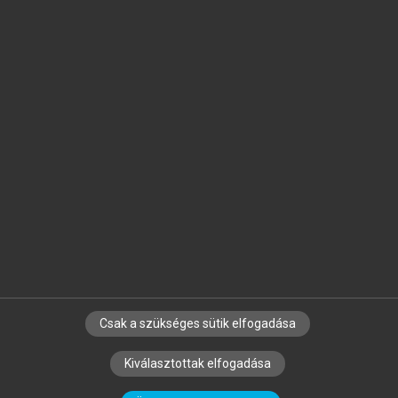
Jelöld meg a számodra fontos részeket, és
készíts
saját
jegyzeteket!
Egyéni előfizetéssel további
MeRSZ+ funkciókat
és
tartalmakat is elérhetsz.
Csak a szükséges sütik elfogadása
SZERZŐKNEK
CÉGEKNEK
KÖNYVTÁROSOKNAK
Kiválasztottak elfogadása
SZERKESZTÉSI ÉS LEKTORÁLÁSI ALAPELVEK