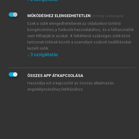
Kérek értesítést az Akadémiai Kiadó Zrt. újdonságairól,
akcióiról.
MŰKÖDÉSHEZ ELENGEDHETETLEN
(mindig szükséges)
Az
Adatkezelési tájékoztatóban
foglaltakat tudomásul
veszem és elfogadom.
Ezek a sütik elengedhetetlenek az oldalunkon történő
Az
Általános vásárlási feltételeket
, valamint a
szotar.net
és a
böngészéshez,a funkciók használatához, és a felhasználók
mersz.hu
oldalak licencszerződéseiben foglaltakat
nem tilthatják le azokat. A feltétlenül szükséges sütik közé
tudomásul veszem és elfogadom.
tartoznak többek között a személyre szabott beállításokat
kezelő sütik.
↓
3
szolgáltatás
KIPRÓBÁLOM
ÖSSZES APP ÁTKAPCSOLÁSA
Használja ezt a kapcsolót az összes alkalmazás
engedélyezéséhez/letiltásához.
MIÉRT ÉRDEMES A MERSZ ONLINE
OKOSKÖNYVTÁRAT HASZNÁLNI?