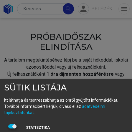
person
search
menu
BELÉPÉS
PRÓBAIDŐSZAK
ELINDÍTÁSA
A tartalom megtekintéséhez lépj be a saját fiókoddal, iskolai
azonosítóddal vagy új felhasználóként.
Új felhasználóként
1 óra díjmentes hozzáférésre
vagy
jogosult.
SÜTIK LISTÁJA
A próbaidőszak elindításához,
jelentkezz
be meglévő
fiókoddal,
vagy hozz létre új fiókot.
Itt láthatja és testreszabhatja az önről gyűjtött információkat.
További információért kérjük, olvasd el az
adatvédelmi
A regisztráció után a
próbaidőszak
automatikusan
elindul.
tájékoztatónkat
.
BELÉPÉS SAJÁT FIÓKKAL
STATISZTIKA