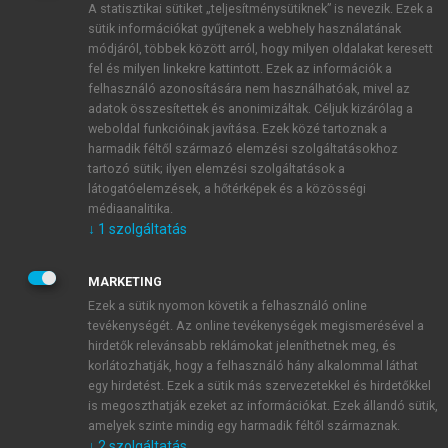
A statisztikai sütiket „teljesítménysütiknek” is nevezik. Ezek a
sütik információkat gyűjtenek a webhely használatának
módjáról, többek között arról, hogy milyen oldalakat keresett
ÚJ FIÓK LÉTREHOZÁSA
fel és milyen linkekre kattintott. Ezek az információk a
1 óra díjmentes hozzáférés
felhasználó azonosítására nem használhatóak, mivel az
adatok összesítettek és anonimizáltak. Céljuk kizárólag a
weboldal funkcióinak javítása. Ezek közé tartoznak a
E-MAIL-CÍM
harmadik féltől származó elemzési szolgáltatásokhoz
tartozó sütik; ilyen elemzési szolgáltatások a
látogatóelemzések, a hőtérképek és a közösségi
NÉV
médiaanalitika.
↓
1
szolgáltatás
JELSZÓ
MARKETING
Ezek a sütik nyomon követik a felhasználó online
tevékenységét. Az online tevékenységek megismerésével a
JELSZÓ ÚJRA
hirdetők relevánsabb reklámokat jeleníthetnek meg, és
korlátozhatják, hogy a felhasználó hány alkalommal láthat
egy hirdetést. Ezek a sütik más szervezetekkel és hirdetőkkel
is megoszthatják ezeket az információkat. Ezek állandó sütik,
Kérek értesítést a MeRSZ újdonságairól, akcióiról.
amelyek szinte mindig egy harmadik féltől származnak.
↓
2
szolgáltatás