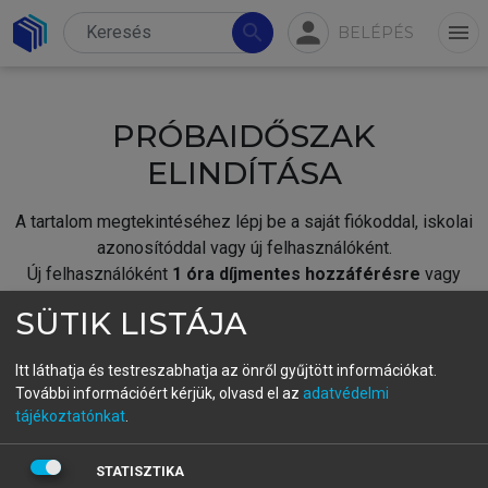
person
search
menu
BELÉPÉS
PRÓBAIDŐSZAK
ELINDÍTÁSA
A tartalom megtekintéséhez lépj be a saját fiókoddal, iskolai
azonosítóddal vagy új felhasználóként.
Új felhasználóként
1 óra díjmentes hozzáférésre
vagy
jogosult.
SÜTIK LISTÁJA
A próbaidőszak elindításához,
jelentkezz
be meglévő
fiókoddal,
vagy hozz létre új fiókot.
Itt láthatja és testreszabhatja az önről gyűjtött információkat.
További információért kérjük, olvasd el az
adatvédelmi
A regisztráció után a
próbaidőszak
automatikusan
elindul.
tájékoztatónkat
.
BELÉPÉS SAJÁT FIÓKKAL
STATISZTIKA