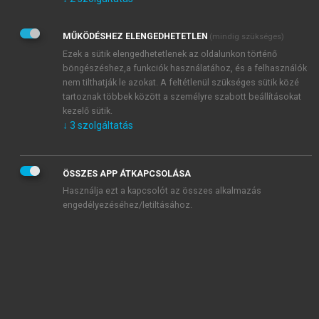
Kérek értesítést az Akadémiai Kiadó Zrt. újdonságairól,
akcióiról.
MŰKÖDÉSHEZ ELENGEDHETETLEN
(mindig szükséges)
Az
Adatkezelési tájékoztatóban
foglaltakat tudomásul
veszem és elfogadom.
Ezek a sütik elengedhetetlenek az oldalunkon történő
Az
Általános vásárlási feltételeket
, valamint a
szotar.net
és a
böngészéshez,a funkciók használatához, és a felhasználók
mersz.hu
oldalak licencszerződéseiben foglaltakat
nem tilthatják le azokat. A feltétlenül szükséges sütik közé
tudomásul veszem és elfogadom.
tartoznak többek között a személyre szabott beállításokat
kezelő sütik.
↓
3
szolgáltatás
KIPRÓBÁLOM
ÖSSZES APP ÁTKAPCSOLÁSA
Használja ezt a kapcsolót az összes alkalmazás
engedélyezéséhez/letiltásához.
MIÉRT ÉRDEMES A MERSZ ONLINE
OKOSKÖNYVTÁRAT HASZNÁLNI?