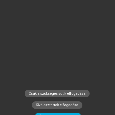
Jelöld meg a számodra fontos részeket, és
készíts
saját
jegyzeteket!
Egyéni előfizetéssel további
MeRSZ+ funkciókat
és
tartalmakat is elérhetsz.
Csak a szükséges sütik elfogadása
SZERZŐKNEK
CÉGEKNEK
KÖNYVTÁROSOKNAK
Kiválasztottak elfogadása
SZERKESZTÉSI ÉS LEKTORÁLÁSI ALAPELVEK