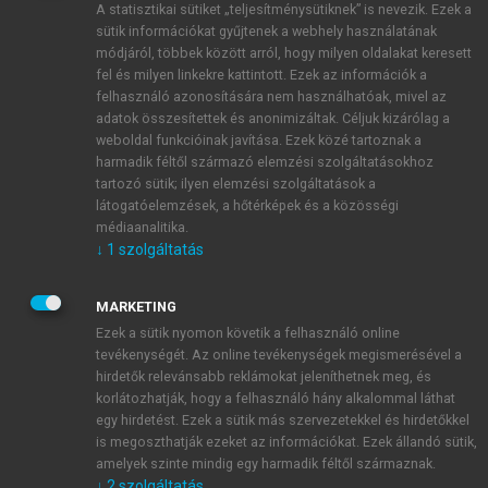
A statisztikai sütiket „teljesítménysütiknek” is nevezik. Ezek a
sütik információkat gyűjtenek a webhely használatának
módjáról, többek között arról, hogy milyen oldalakat keresett
ÚJ FIÓK LÉTREHOZÁSA
fel és milyen linkekre kattintott. Ezek az információk a
1 óra díjmentes hozzáférés
felhasználó azonosítására nem használhatóak, mivel az
adatok összesítettek és anonimizáltak. Céljuk kizárólag a
weboldal funkcióinak javítása. Ezek közé tartoznak a
E-MAIL-CÍM
harmadik féltől származó elemzési szolgáltatásokhoz
tartozó sütik; ilyen elemzési szolgáltatások a
látogatóelemzések, a hőtérképek és a közösségi
NÉV
médiaanalitika.
↓
1
szolgáltatás
JELSZÓ
MARKETING
Ezek a sütik nyomon követik a felhasználó online
tevékenységét. Az online tevékenységek megismerésével a
JELSZÓ ÚJRA
hirdetők relevánsabb reklámokat jeleníthetnek meg, és
korlátozhatják, hogy a felhasználó hány alkalommal láthat
egy hirdetést. Ezek a sütik más szervezetekkel és hirdetőkkel
is megoszthatják ezeket az információkat. Ezek állandó sütik,
Kérek értesítést a MeRSZ újdonságairól, akcióiról.
amelyek szinte mindig egy harmadik féltől származnak.
↓
2
szolgáltatás