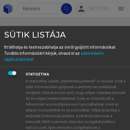
person
search
menu
BELÉPÉS
SÜTIK LISTÁJA
Itt láthatja és testreszabhatja az önről gyűjtött információkat.
További információért kérjük, olvasd el az
adatvédelmi
A Trianonhoz vezető út.
tájékoztatónkat
.
Historiográfiai áttekintés
STATISZTIKA
Towards Trianon. A Historiographical Survey
A statisztikai sütiket „teljesítménysütiknek” is nevezik. Ezek a
sütik információkat gyűjtenek a webhely használatának
Romsics
Ignác
módjáról, többek között arról, hogy milyen oldalakat keresett
az MTA rendes tagja, egyetemi tanár, Eszterházy
fel és milyen linkekre kattintott. Ezek az információk a
Károly Egyetem, Eger
felhasználó azonosítására nem használhatóak, mivel az
romsicsignac@t-online.hu
adatok összesítettek és anonimizáltak. Céljuk kizárólag a
weboldal funkcióinak javítása. Ezek közé tartoznak a
harmadik féltől származó elemzési szolgáltatásokhoz
Összefoglalás
tartozó sütik; ilyen elemzési szolgáltatások a