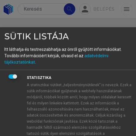
person
search
menu
BELÉPÉS
SÜTIK LISTÁJA
Itt láthatja és testreszabhatja az önről gyűjtött információkat.
További információért kérjük, olvasd el az
adatvédelmi
Maksay Gábor Periodicitás a
tájékoztatónkat
.
természettudományokban –
STATISZTIKA
Mengyelejev öröksége című
A statisztikai sütiket „teljesítménysütiknek” is nevezik. Ezek a
cikkéhez
sütik információkat gyűjtenek a webhely használatának
módjáról, többek között arról, hogy milyen oldalakat keresett
DOI: 10.1556/2065.180.2019.12.20
fel és milyen linkekre kattintott. Ezek az információk a
felhasználó azonosítására nem használhatóak, mivel az
adatok összesítettek és anonimizáltak. Céljuk kizárólag a
weboldal funkcióinak javítása. Ezek közé tartoznak a
Cikk letöltése
harmadik féltől származó elemzési szolgáltatásokhoz
tartozó sütik; ilyen elemzési szolgáltatások a