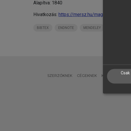
Alapítva: 1840
Hivatkozás:
https://mersz.hu/magyar_tudoman
BIBTEX
ENDNOTE
MENDELEY
ZOTERO
Csak 
SZERZŐKNEK
CÉGEKNEK
KÖNYVTÁROSO
L