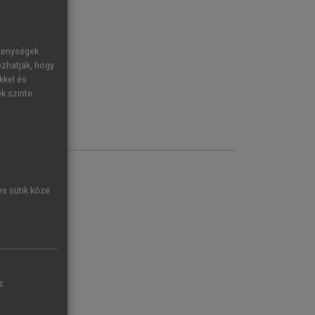
ékenységek
ozhatják, hogy
kkel és
ek szinte
es sütik közé
z.