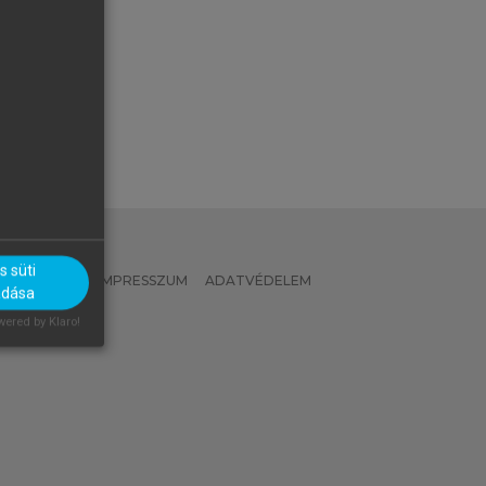
 süti
 IRÁNYELVEK
IMPRESSZUM
ADATVÉDELEM
adása
OK
ered by Klaro!