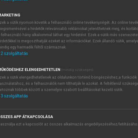
tekintés
ratum
MARKETING
zek a sütik nyomon követik a felhasználó online tevékenységét. Az online tev
egismerésével a hirdetők relevánsabb reklámokat jeleníthetnek meg, és korlát
 felhasználó hány alkalommal láthat egy hirdetést. Ezek a sütik más szervezete
irdetőkkel is megoszthatják ezeket az információkat. Ezek állandó sütik, amely
indig egy harmadik féltől származnak.
2
szolgáltatás
ŰKÖDÉSHEZ ELENGEDHETETLEN
(mindig szükséges)
zek a sütik elengedhetetlenek az oldalunkon történő böngészéshez,a funkciók
asználatához, és a felhasználók nem tilthatják le azokat. A feltétlenül szükség
artoznak többek között a személyre szabott beállításokat kezelő sütik.
3
szolgáltatás
SSZES APP ÁTKAPCSOLÁSA
asználja ezt a kapcsolót az összes alkalmazás engedélyezéséhez/letiltásáho