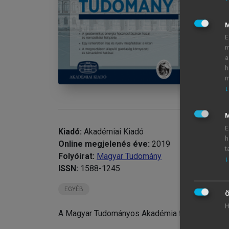
Ki
chevron_right
Er
E
m
a
h
m
↓
M
E
Kiadó:
Akadémiai Kiadó
h
Online megjelenés éve:
2019
t
Folyóirat:
Magyar Tudomány
↓
ISSN:
1588-1245
EGYÉB
Ö
H
A Magyar Tudományos Akadémia folyóirata