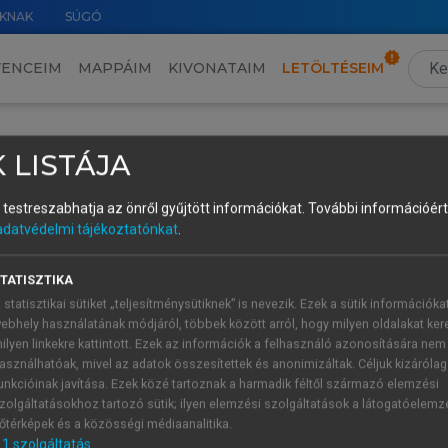
KNAK
SÚGÓ
VENCEIM
MAPPÁIM
KIVONATAIM
LETÖLTÉSEIM
 LISTÁJA
9/12
és testreszabhatja az önről gyűjtött információkat.
További információért 
adatvédelmi tájékoztatónkat
.
TARTALOMJEGYZÉK
TATISZTIKA
 statisztikai sütiket „teljesítménysütiknek” is nevezik. Ezek a sütik információka
ebhely használatának módjáról, többek között arról, hogy milyen oldalakat kere
19/12
ilyen linkekre kattintott. Ezek az információk a felhasználó azonosítására nem
matikus összeállítás • A geotermikus energia hasznosításának 
asználhatóak, mivel az adatok összesítettek és anonimizáltak. Céljuk kizáróla
nulmányok
unkcióinak javítása. Ezek közé tartoznak a harmadik féltől származó elemzési
zolgáltatásokhoz tartozó sütik; ilyen elemzési szolgáltatások a látogatóelemz
egemlékezés
őtérképek és a közösségi médiaanalitika.
nyvszemle
1
szolgáltatás