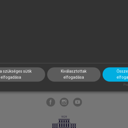
y_201912//
a szükséges sütik
Kiválasztottak
Összes
KNAK
SZERKESZTÉSI ÉS LEKTORÁLÁSI ALAPELVEK
MI – ÁLTALÁNOS
elfogadása
elfogadása
elfog
ICENCSZERZŐDÉS
SÚGÓ
GYIK
BLOG
RÓLUNK
SÜTI BEÁLLÍTÁS
Pow