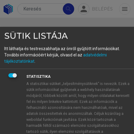
person
search
menu
BELÉPÉS
SÜTIK LISTÁJA
Itt láthatja és testreszabhatja az önről gyűjtött információkat.
További információért kérjük, olvasd el az
adatvédelmi
Az iskola affektív és szociális
tájékoztatónkat
.
jelenségvilágának kutatása
STATISZTIKA
Trends in Research of Affective and Social
A statisztikai sütiket „teljesítménysütiknek” is nevezik. Ezek a
Factors in Education
sütik információkat gyűjtenek a webhely használatának
módjáról, többek között arról, hogy milyen oldalakat keresett
1
2
3
Józsa Krisztián
, D. Molnár Éva
, Zsolnai Anikó
fel és milyen linkekre kattintott. Ezek az információk a
1
Szegedi Tudományegyetem Neveléstudományi
felhasználó azonosítására nem használhatóak, mivel az
Intézet, Szeged,
adatok összesítettek és anonimizáltak. Céljuk kizárólag a
weboldal funkcióinak javítása. Ezek közé tartoznak a
Kaposvári Egyetem, Neveléstudományi Intézet,
harmadik féltől származó elemzési szolgáltatásokhoz
Kaposvár
tartozó sütik; ilyen elemzési szolgáltatások a