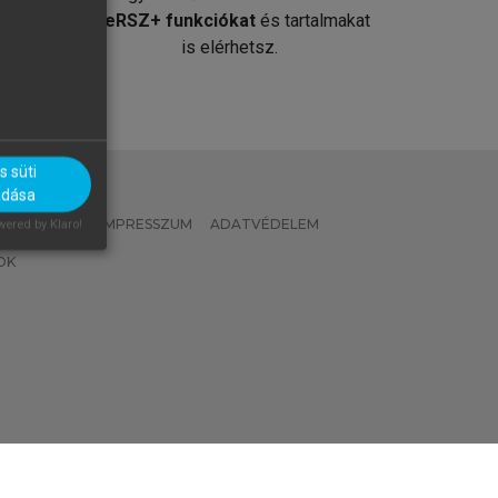
át
MeRSZ+ funkciókat
és tartalmakat
is elérhetsz.
 süti
adása
 IRÁNYELVEK
IMPRESSZUM
ADATVÉDELEM
ered by Klaro!
OK