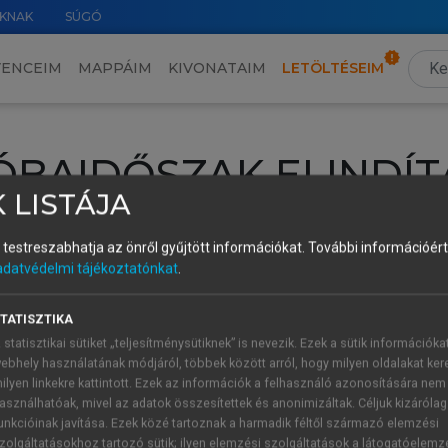
KNAK
SÚGÓ
VENCEIM
MAPPÁIM
KIVONATAIM
LETÖLTÉSEIM
ÓBAIDŐSZAK ELINDÍT
 LISTÁJA
intéséhez lépj be a saját fiókoddal, iskolai azonosítóddal vagy ú
és testreszabhatja az önről gyűjtött információkat.
További információért 
Új felhasználóként
1 óra díjmentes hozzáférésre
vagy jogosult
adatvédelmi tájékoztatónkat
.
k elindításához,
jelentkezz
be meglévő fiókoddal,
vagy hozz lé
A regisztráció után a
próbaidőszak
automatikusan
elindul.
TATISZTIKA
 statisztikai sütiket „teljesítménysütiknek” is nevezik. Ezek a sütik információka
ebhely használatának módjáról, többek között arról, hogy milyen oldalakat kere
ilyen linkekre kattintott. Ezek az információk a felhasználó azonosítására nem
ÚJ FIÓK 
ÁT FIÓKKAL
asználhatóak, mivel az adatok összesítettek és anonimizáltak. Céljuk kizáróla
1 óra díjme
unkcióinak javítása. Ezek közé tartoznak a harmadik féltől származó elemzési
zolgáltatásokhoz tartozó sütik; ilyen elemzési szolgáltatások a látogatóelemz