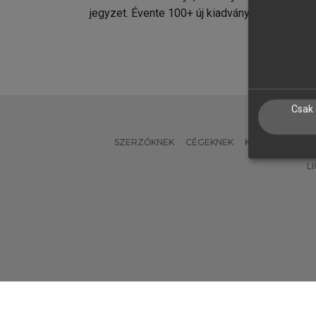
jegyzet. Évente 100+ új kiadvány.
kiadvá
Csak 
SZERZŐKNEK
CÉGEKNEK
KÖNYVTÁROSO
L
Verzió: 2.7.2