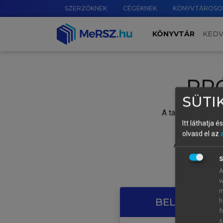
SZERZŐKNEK
CÉGEKNEK
KÖNYVTÁROSO
KÖNYVTÁR
KED
PR
SÜTIK
A tartalom megtek
Itt láthatja 
olvasd el az
A próbaidősza
S
A
w
m
BELÉPÉS SAJ
h
f
s