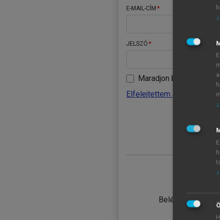
h
E-MAIL-CÍM
↓
JELSZÓ
E
m
a
Maradjon belépve
h
Elfelejtettem a jelszavamat
m
↓
BELÉ
M
E
h
t
↓
TANULÓ
Belépés intézmén
Ö
H