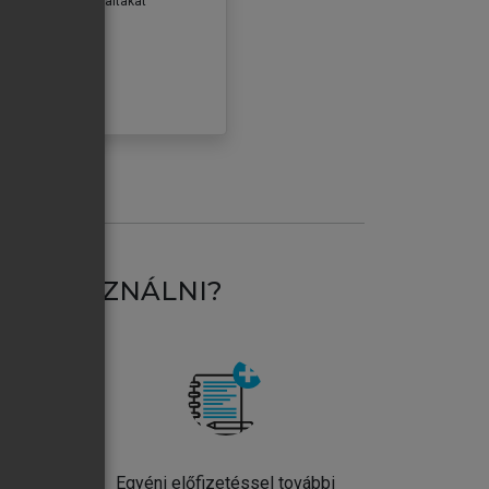
erződéseiben foglaltakat
ogadom.
ÓBÁLOM
AT HASZNÁLNI?
ntos
Egyéni előfizetéssel további