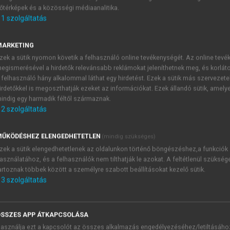
őtérképek és a közösségi médiaanalitika.
E-MAIL-CÍM
1
szolgáltatás
MARKETING
NÉV
zek a sütik nyomon követik a felhasználó online tevékenységét. Az online tev
egismerésével a hirdetők relevánsabb reklámokat jeleníthetnek meg, és korlát
 felhasználó hány alkalommal láthat egy hirdetést. Ezek a sütik más szervezete
JELSZÓ
irdetőkkel is megoszthatják ezeket az információkat. Ezek állandó sütik, amely
indig egy harmadik féltől származnak.
2
szolgáltatás
JELSZÓ ÚJRA
PÉS
ŰKÖDÉSHEZ ELENGEDHETETLEN
(mindig szükséges)
zek a sütik elengedhetetlenek az oldalunkon történő böngészéshez,a funkciók
asználatához, és a felhasználók nem tilthatják le azokat. A feltétlenül szükség
Kérek értesítést a MeRSZ új
artoznak többek között a személyre szabott beállításokat kezelő sütik.
Kérek értesítést az Akadémi
3
szolgáltatás
akcióiról.
 VAGY?
Az
Adatkezelési tájékozta
yi azonosítóval
veszem és elfogadom.
SSZES APP ÁTKAPCSOLÁSA
Az
Általános vásárlási felt
asználja ezt a kapcsolót az összes alkalmazás engedélyezéséhez/letiltásáho