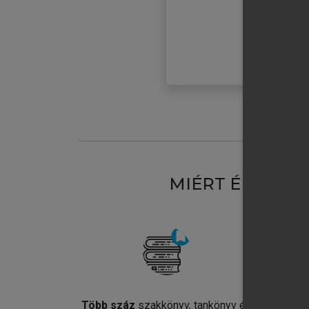
MIÉRT ÉRDEME
Több száz
szakkönyv, tankönyv és
Jel