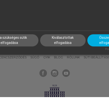
nyokat, hogy bármikor azonnal
részeket, és
készíts
saj
hozzájuk férhess!
jegyzeteket!
a szükséges sütik
Kiválasztottak
Összes
elfogadása
elfogadása
elfog
KNAK
SZERKESZTÉSI ÉS LEKTORÁLÁSI ALAPELVEK
MI – ÁLTALÁNOS
Pow
ICENCSZERZŐDÉS
SÚGÓ
GYIK
BLOG
RÓLUNK
SÜTI BEÁLLÍTÁS