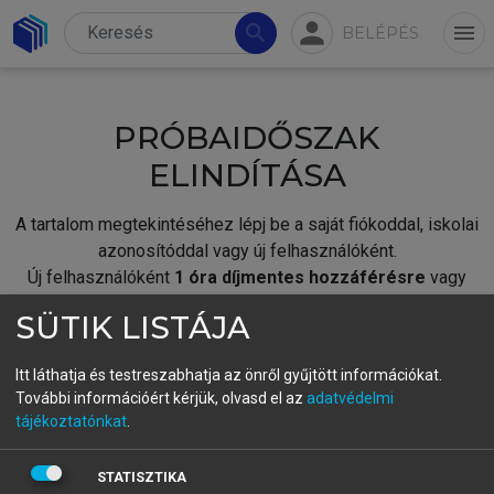
person
search
menu
BELÉPÉS
PRÓBAIDŐSZAK
ELINDÍTÁSA
A tartalom megtekintéséhez lépj be a saját fiókoddal, iskolai
azonosítóddal vagy új felhasználóként.
Új felhasználóként
1 óra díjmentes hozzáférésre
vagy
jogosult.
SÜTIK LISTÁJA
A próbaidőszak elindításához,
jelentkezz
be meglévő
fiókoddal,
vagy hozz létre új fiókot.
Itt láthatja és testreszabhatja az önről gyűjtött információkat.
További információért kérjük, olvasd el az
adatvédelmi
A regisztráció után a
próbaidőszak
automatikusan
elindul.
tájékoztatónkat
.
BELÉPÉS SAJÁT FIÓKKAL
STATISZTIKA