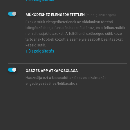
Kérek értesítést az Akadémiai Kiadó Zrt. újdonságairól,
akcióiról.
MŰKÖDÉSHEZ ELENGEDHETETLEN
(mindig szükséges)
Az
Adatkezelési tájékoztatóban
foglaltakat tudomásul
veszem és elfogadom.
Ezek a sütik elengedhetetlenek az oldalunkon történő
Az
Általános vásárlási feltételeket
, valamint a
szotar.net
és a
böngészéshez,a funkciók használatához, és a felhasználók
mersz.hu
oldalak licencszerződéseiben foglaltakat
nem tilthatják le azokat. A feltétlenül szükséges sütik közé
tudomásul veszem és elfogadom.
tartoznak többek között a személyre szabott beállításokat
kezelő sütik.
↓
3
szolgáltatás
KIPRÓBÁLOM
ÖSSZES APP ÁTKAPCSOLÁSA
Használja ezt a kapcsolót az összes alkalmazás
engedélyezéséhez/letiltásához.
MIÉRT ÉRDEMES A MERSZ ONLINE
OKOSKÖNYVTÁRAT HASZNÁLNI?