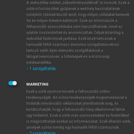
A statisztikai sütiket „teljesítménysütiknek” is nevezik. Ezek a
sütik információkat gyűjtenek a webhely használatának
módjáról, többek között arról, hogy milyen oldalakat keresett
ÚJ FIÓK LÉTREHOZÁSA
fel és milyen linkekre kattintott. Ezek az információk a
1 óra díjmentes hozzáférés
felhasználó azonosítására nem használhatóak, mivel az
adatok összesítettek és anonimizáltak. Céljuk kizárólag a
weboldal funkcióinak javítása. Ezek közé tartoznak a
E-MAIL-CÍM
harmadik féltől származó elemzési szolgáltatásokhoz
tartozó sütik; ilyen elemzési szolgáltatások a
látogatóelemzések, a hőtérképek és a közösségi
NÉV
médiaanalitika.
↓
1
szolgáltatás
JELSZÓ
MARKETING
Ezek a sütik nyomon követik a felhasználó online
tevékenységét. Az online tevékenységek megismerésével a
JELSZÓ ÚJRA
hirdetők relevánsabb reklámokat jeleníthetnek meg, és
korlátozhatják, hogy a felhasználó hány alkalommal láthat
egy hirdetést. Ezek a sütik más szervezetekkel és hirdetőkkel
is megoszthatják ezeket az információkat. Ezek állandó sütik,
Kérek értesítést a MeRSZ újdonságairól, akcióiról.
amelyek szinte mindig egy harmadik féltől származnak.
↓
2
szolgáltatás