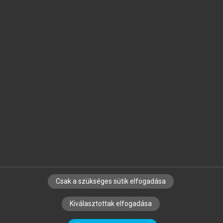
Jelöld meg a számodra fontos részeket, és
készíts
saját
jegyzeteket!
Egyéni előfizetéssel további
MeRSZ+ funkciókat
és
tartalmakat is elérhetsz.
Csak a szükséges sütik elfogadása
SZERZŐKNEK
CÉGEKNEK
KÖNYVTÁROSOKNAK
Kiválasztottak elfogadása
SZERKESZTÉSI ÉS LEKTORÁLÁSI ALAPELVEK