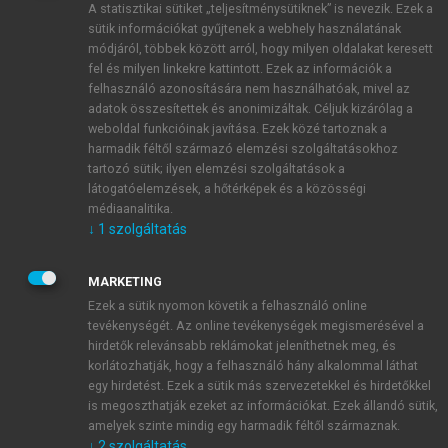
A statisztikai sütiket „teljesítménysütiknek” is nevezik. Ezek a
sütik információkat gyűjtenek a webhely használatának
módjáról, többek között arról, hogy milyen oldalakat keresett
ÚJ FIÓK LÉTREHOZÁSA
fel és milyen linkekre kattintott. Ezek az információk a
1 óra díjmentes hozzáférés
felhasználó azonosítására nem használhatóak, mivel az
adatok összesítettek és anonimizáltak. Céljuk kizárólag a
weboldal funkcióinak javítása. Ezek közé tartoznak a
E-MAIL-CÍM
harmadik féltől származó elemzési szolgáltatásokhoz
tartozó sütik; ilyen elemzési szolgáltatások a
látogatóelemzések, a hőtérképek és a közösségi
NÉV
médiaanalitika.
↓
1
szolgáltatás
JELSZÓ
MARKETING
Ezek a sütik nyomon követik a felhasználó online
tevékenységét. Az online tevékenységek megismerésével a
JELSZÓ ÚJRA
hirdetők relevánsabb reklámokat jeleníthetnek meg, és
korlátozhatják, hogy a felhasználó hány alkalommal láthat
egy hirdetést. Ezek a sütik más szervezetekkel és hirdetőkkel
is megoszthatják ezeket az információkat. Ezek állandó sütik,
Kérek értesítést a MeRSZ újdonságairól, akcióiról.
amelyek szinte mindig egy harmadik féltől származnak.
↓
2
szolgáltatás