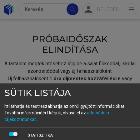
person
search
menu
BELÉPÉS
PRÓBAIDŐSZAK
ELINDÍTÁSA
A tartalom megtekintéséhez lépj be a saját fiókoddal, iskolai
azonosítóddal vagy új felhasználóként.
Új felhasználóként
1 óra díjmentes hozzáférésre
vagy
jogosult.
SÜTIK LISTÁJA
A próbaidőszak elindításához,
jelentkezz
be meglévő
fiókoddal,
vagy hozz létre új fiókot.
Itt láthatja és testreszabhatja az önről gyűjtött információkat.
További információért kérjük, olvasd el az
adatvédelmi
A regisztráció után a
próbaidőszak
automatikusan
elindul.
tájékoztatónkat
.
BELÉPÉS SAJÁT FIÓKKAL
STATISZTIKA