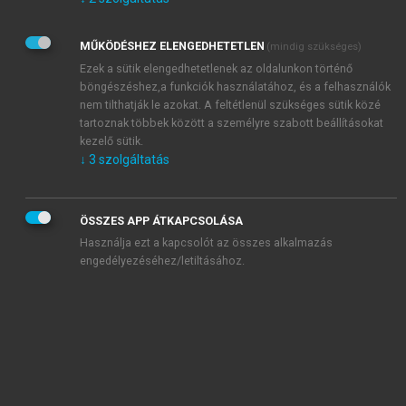
Kérek értesítést az Akadémiai Kiadó Zrt. újdonságairól,
akcióiról.
MŰKÖDÉSHEZ ELENGEDHETETLEN
(mindig szükséges)
Az
Adatkezelési tájékoztatóban
foglaltakat tudomásul
veszem és elfogadom.
Ezek a sütik elengedhetetlenek az oldalunkon történő
Az
Általános vásárlási feltételeket
, valamint a
szotar.net
és a
böngészéshez,a funkciók használatához, és a felhasználók
mersz.hu
oldalak licencszerződéseiben foglaltakat
nem tilthatják le azokat. A feltétlenül szükséges sütik közé
tudomásul veszem és elfogadom.
tartoznak többek között a személyre szabott beállításokat
kezelő sütik.
↓
3
szolgáltatás
KIPRÓBÁLOM
ÖSSZES APP ÁTKAPCSOLÁSA
Használja ezt a kapcsolót az összes alkalmazás
engedélyezéséhez/letiltásához.
MIÉRT ÉRDEMES A MERSZ ONLINE
OKOSKÖNYVTÁRAT HASZNÁLNI?