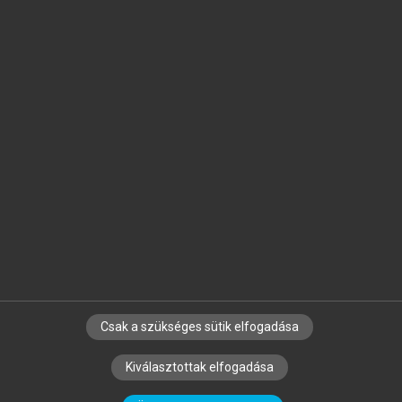
Jelöld meg a számodra fontos részeket, és
készíts
saját
jegyzeteket!
Egyéni előfizetéssel további
MeRSZ+ funkciókat
és
tartalmakat is elérhetsz.
Csak a szükséges sütik elfogadása
SZERZŐKNEK
CÉGEKNEK
KÖNYVTÁROSOKNAK
Kiválasztottak elfogadása
SZERKESZTÉSI ÉS LEKTORÁLÁSI ALAPELVEK