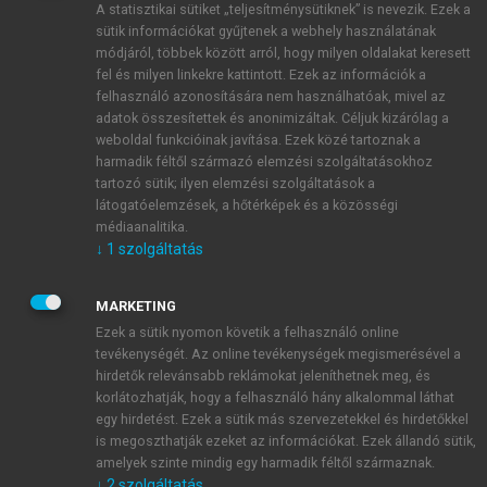
A statisztikai sütiket „teljesítménysütiknek” is nevezik. Ezek a
sütik információkat gyűjtenek a webhely használatának
módjáról, többek között arról, hogy milyen oldalakat keresett
ÚJ FIÓK LÉTREHOZÁSA
fel és milyen linkekre kattintott. Ezek az információk a
1 óra díjmentes hozzáférés
felhasználó azonosítására nem használhatóak, mivel az
adatok összesítettek és anonimizáltak. Céljuk kizárólag a
weboldal funkcióinak javítása. Ezek közé tartoznak a
E-MAIL-CÍM
harmadik féltől származó elemzési szolgáltatásokhoz
tartozó sütik; ilyen elemzési szolgáltatások a
látogatóelemzések, a hőtérképek és a közösségi
NÉV
médiaanalitika.
↓
1
szolgáltatás
JELSZÓ
MARKETING
Ezek a sütik nyomon követik a felhasználó online
tevékenységét. Az online tevékenységek megismerésével a
JELSZÓ ÚJRA
hirdetők relevánsabb reklámokat jeleníthetnek meg, és
korlátozhatják, hogy a felhasználó hány alkalommal láthat
egy hirdetést. Ezek a sütik más szervezetekkel és hirdetőkkel
is megoszthatják ezeket az információkat. Ezek állandó sütik,
Kérek értesítést a MeRSZ újdonságairól, akcióiról.
amelyek szinte mindig egy harmadik féltől származnak.
↓
2
szolgáltatás