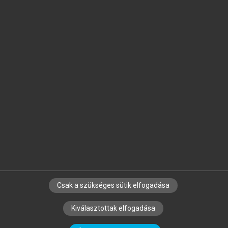
Jelöld meg a számodra fontos részeket, és
készíts
saját
jegyzeteket!
Egyéni előfizetéssel további
MeRSZ+ funkciókat
és
tartalmakat is elérhetsz.
Csak a szükséges sütik elfogadása
SZERZŐKNEK
CÉGEKNEK
KÖNYVTÁROSOKNAK
Kiválasztottak elfogadása
SZERKESZTÉSI ÉS LEKTORÁLÁSI ALAPELVEK