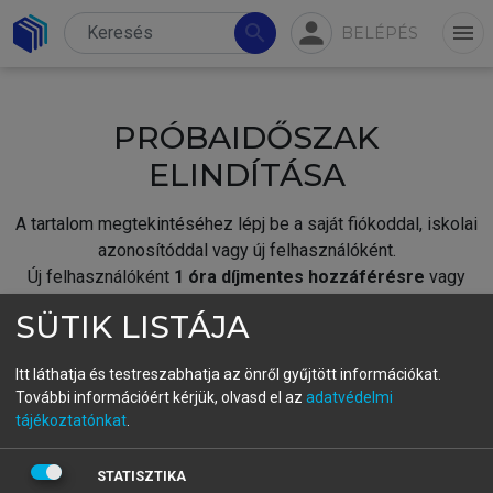
person
search
menu
BELÉPÉS
PRÓBAIDŐSZAK
ELINDÍTÁSA
A tartalom megtekintéséhez lépj be a saját fiókoddal, iskolai
azonosítóddal vagy új felhasználóként.
Új felhasználóként
1 óra díjmentes hozzáférésre
vagy
jogosult.
SÜTIK LISTÁJA
A próbaidőszak elindításához,
jelentkezz
be meglévő
fiókoddal,
vagy hozz létre új fiókot.
Itt láthatja és testreszabhatja az önről gyűjtött információkat.
További információért kérjük, olvasd el az
adatvédelmi
A regisztráció után a
próbaidőszak
automatikusan
elindul.
tájékoztatónkat
.
BELÉPÉS SAJÁT FIÓKKAL
STATISZTIKA