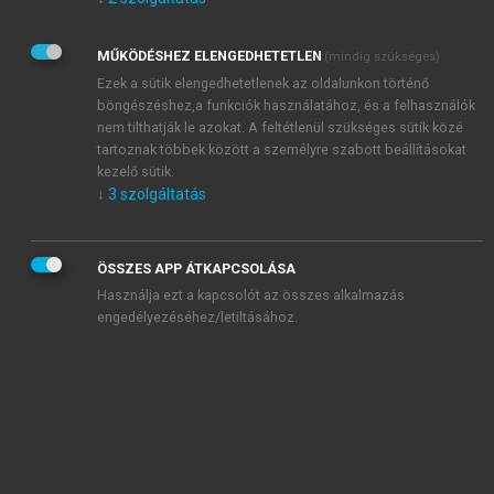
Kérek értesítést az Akadémiai Kiadó Zrt. újdonságairól,
akcióiról.
MŰKÖDÉSHEZ ELENGEDHETETLEN
(mindig szükséges)
Az
Adatkezelési tájékoztatóban
foglaltakat tudomásul
veszem és elfogadom.
Ezek a sütik elengedhetetlenek az oldalunkon történő
Az
Általános vásárlási feltételeket
, valamint a
szotar.net
és a
böngészéshez,a funkciók használatához, és a felhasználók
mersz.hu
oldalak licencszerződéseiben foglaltakat
nem tilthatják le azokat. A feltétlenül szükséges sütik közé
tudomásul veszem és elfogadom.
tartoznak többek között a személyre szabott beállításokat
kezelő sütik.
↓
3
szolgáltatás
KIPRÓBÁLOM
ÖSSZES APP ÁTKAPCSOLÁSA
Használja ezt a kapcsolót az összes alkalmazás
engedélyezéséhez/letiltásához.
MIÉRT ÉRDEMES A MERSZ ONLINE
OKOSKÖNYVTÁRAT HASZNÁLNI?