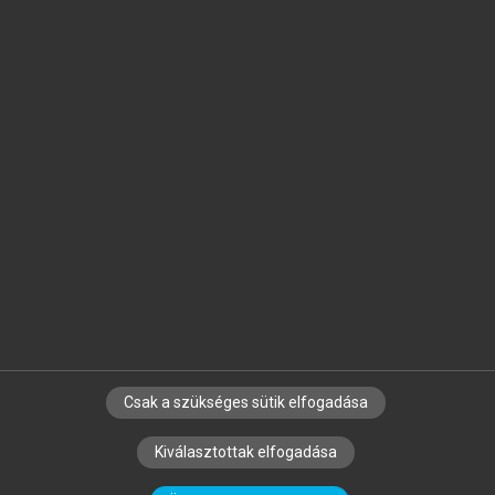
Jelöld meg a számodra fontos részeket, és
készíts
saját
jegyzeteket!
Egyéni előfizetéssel további
MeRSZ+ funkciókat
és
tartalmakat is elérhetsz.
Csak a szükséges sütik elfogadása
SZERZŐKNEK
CÉGEKNEK
KÖNYVTÁROSOKNAK
Kiválasztottak elfogadása
SZERKESZTÉSI ÉS LEKTORÁLÁSI ALAPELVEK