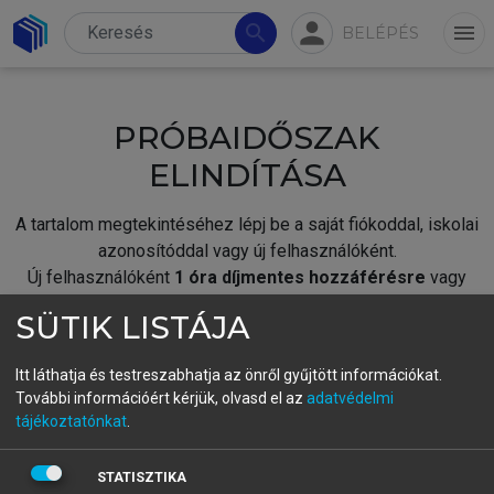
person
search
menu
BELÉPÉS
PRÓBAIDŐSZAK
ELINDÍTÁSA
A tartalom megtekintéséhez lépj be a saját fiókoddal, iskolai
azonosítóddal vagy új felhasználóként.
Új felhasználóként
1 óra díjmentes hozzáférésre
vagy
jogosult.
SÜTIK LISTÁJA
A próbaidőszak elindításához,
jelentkezz
be meglévő
fiókoddal,
vagy hozz létre új fiókot.
Itt láthatja és testreszabhatja az önről gyűjtött információkat.
További információért kérjük, olvasd el az
adatvédelmi
A regisztráció után a
próbaidőszak
automatikusan
elindul.
tájékoztatónkat
.
BELÉPÉS SAJÁT FIÓKKAL
STATISZTIKA