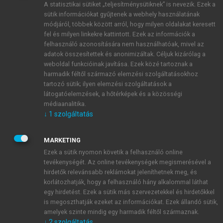
A statisztikai sütiket „teljesítménysütiknek” is nevezik. Ezek a
sütik információkat gyűjtenek a webhely használatának
módjáról, többek között arról, hogy milyen oldalakat keresett
ÚJ FIÓK LÉTREHOZÁSA
fel és milyen linkekre kattintott. Ezek az információk a
1 óra díjmentes hozzáférés
felhasználó azonosítására nem használhatóak, mivel az
adatok összesítettek és anonimizáltak. Céljuk kizárólag a
weboldal funkcióinak javítása. Ezek közé tartoznak a
E-MAIL-CÍM
harmadik féltől származó elemzési szolgáltatásokhoz
tartozó sütik; ilyen elemzési szolgáltatások a
látogatóelemzések, a hőtérképek és a közösségi
NÉV
médiaanalitika.
↓
1
szolgáltatás
JELSZÓ
MARKETING
Ezek a sütik nyomon követik a felhasználó online
tevékenységét. Az online tevékenységek megismerésével a
JELSZÓ ÚJRA
hirdetők relevánsabb reklámokat jeleníthetnek meg, és
korlátozhatják, hogy a felhasználó hány alkalommal láthat
egy hirdetést. Ezek a sütik más szervezetekkel és hirdetőkkel
is megoszthatják ezeket az információkat. Ezek állandó sütik,
Kérek értesítést a MeRSZ újdonságairól, akcióiról.
amelyek szinte mindig egy harmadik féltől származnak.
↓
2
szolgáltatás