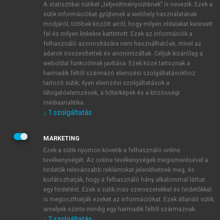
A statisztikai sütiket „teljesítménysütiknek” is nevezik. Ezek a
sütik információkat gyűjtenek a webhely használatának
módjáról, többek között arról, hogy milyen oldalakat keresett
ÚJ FIÓK LÉTREHOZÁSA
fel és milyen linkekre kattintott. Ezek az információk a
1 óra díjmentes hozzáférés
felhasználó azonosítására nem használhatóak, mivel az
adatok összesítettek és anonimizáltak. Céljuk kizárólag a
weboldal funkcióinak javítása. Ezek közé tartoznak a
E-MAIL-CÍM
harmadik féltől származó elemzési szolgáltatásokhoz
tartozó sütik; ilyen elemzési szolgáltatások a
látogatóelemzések, a hőtérképek és a közösségi
NÉV
médiaanalitika.
↓
1
szolgáltatás
JELSZÓ
MARKETING
Ezek a sütik nyomon követik a felhasználó online
tevékenységét. Az online tevékenységek megismerésével a
JELSZÓ ÚJRA
hirdetők relevánsabb reklámokat jeleníthetnek meg, és
korlátozhatják, hogy a felhasználó hány alkalommal láthat
egy hirdetést. Ezek a sütik más szervezetekkel és hirdetőkkel
is megoszthatják ezeket az információkat. Ezek állandó sütik,
Kérek értesítést a MeRSZ újdonságairól, akcióiról.
amelyek szinte mindig egy harmadik féltől származnak.
↓
2
szolgáltatás