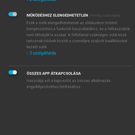
Kérek értesítést az Akadémiai Kiadó Zrt. újdonságairól,
akcióiról.
MŰKÖDÉSHEZ ELENGEDHETETLEN
(mindig szükséges)
Az
Adatkezelési tájékoztatóban
foglaltakat tudomásul
veszem és elfogadom.
Ezek a sütik elengedhetetlenek az oldalunkon történő
Az
Általános vásárlási feltételeket
, valamint a
szotar.net
és a
böngészéshez,a funkciók használatához, és a felhasználók
mersz.hu
oldalak licencszerződéseiben foglaltakat
nem tilthatják le azokat. A feltétlenül szükséges sütik közé
tudomásul veszem és elfogadom.
tartoznak többek között a személyre szabott beállításokat
kezelő sütik.
↓
3
szolgáltatás
KIPRÓBÁLOM
ÖSSZES APP ÁTKAPCSOLÁSA
Használja ezt a kapcsolót az összes alkalmazás
engedélyezéséhez/letiltásához.
MIÉRT ÉRDEMES A MERSZ ONLINE
OKOSKÖNYVTÁRAT HASZNÁLNI?