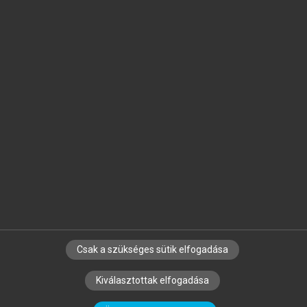
Jelöld meg a számodra fontos részeket, és
készíts
saját
jegyzeteket!
Egyéni előfizetéssel további
MeRSZ+ funkciókat
és
tartalmakat is elérhetsz.
Csak a szükséges sütik elfogadása
SZERZŐKNEK
CÉGEKNEK
KÖNYVTÁROSOKNAK
Kiválasztottak elfogadása
SZERKESZTÉSI ÉS LEKTORÁLÁSI ALAPELVEK