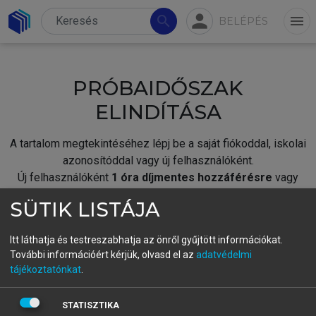
person
search
menu
BELÉPÉS
PRÓBAIDŐSZAK
ELINDÍTÁSA
A tartalom megtekintéséhez lépj be a saját fiókoddal, iskolai
azonosítóddal vagy új felhasználóként.
Új felhasználóként
1 óra díjmentes hozzáférésre
vagy
jogosult.
SÜTIK LISTÁJA
A próbaidőszak elindításához,
jelentkezz
be meglévő
fiókoddal,
vagy hozz létre új fiókot.
Itt láthatja és testreszabhatja az önről gyűjtött információkat.
További információért kérjük, olvasd el az
adatvédelmi
A regisztráció után a
próbaidőszak
automatikusan
elindul.
tájékoztatónkat
.
BELÉPÉS SAJÁT FIÓKKAL
STATISZTIKA