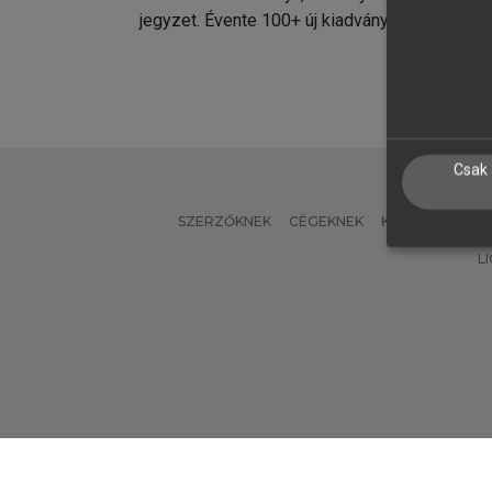
jegyzet. Évente 100+ új kiadvány.
kiadvá
Csak 
SZERZŐKNEK
CÉGEKNEK
KÖNYVTÁROSO
L
Verzió: 2.7.2