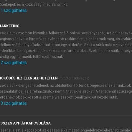
őtérképek és a közösségi médiaanalitika.
E-MAIL-CÍM
1
szolgáltatás
MARKETING
NÉV
zek a sütik nyomon követik a felhasználó online tevékenységét. Az online tev
egismerésével a hirdetők relevánsabb reklámokat jeleníthetnek meg, és korlát
 felhasználó hány alkalommal láthat egy hirdetést. Ezek a sütik más szervezete
JELSZÓ
irdetőkkel is megoszthatják ezeket az információkat. Ezek állandó sütik, amely
indig egy harmadik féltől származnak.
2
szolgáltatás
JELSZÓ ÚJRA
PÉS
ŰKÖDÉSHEZ ELENGEDHETETLEN
(mindig szükséges)
zek a sütik elengedhetetlenek az oldalunkon történő böngészéshez,a funkciók
asználatához, és a felhasználók nem tilthatják le azokat. A feltétlenül szükség
Kérek értesítést a MeRSZ új
artoznak többek között a személyre szabott beállításokat kezelő sütik.
Kérek értesítést az Akadémi
3
szolgáltatás
akcióiról.
 VAGY?
Az
Adatkezelési tájékozta
yi azonosítóval
veszem és elfogadom.
SSZES APP ÁTKAPCSOLÁSA
Az
Általános vásárlási felt
asználja ezt a kapcsolót az összes alkalmazás engedélyezéséhez/letiltásáho