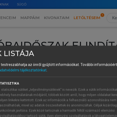
KNAK
SÚGÓ
VENCEIM
MAPPÁIM
KIVONATAIM
LETÖLTÉSEIM
ÓBAIDŐSZAK ELINDÍT
 LISTÁJA
intéséhez lépj be a saját fiókoddal, iskolai azonosítóddal vagy ú
és testreszabhatja az önről gyűjtött információkat.
További információért 
Új felhasználóként
1 óra díjmentes hozzáférésre
vagy jogosult
adatvédelmi tájékoztatónkat
.
k elindításához,
jelentkezz
be meglévő fiókoddal,
vagy hozz lé
A regisztráció után a
próbaidőszak
automatikusan
elindul.
TATISZTIKA
 statisztikai sütiket „teljesítménysütiknek” is nevezik. Ezek a sütik információka
ebhely használatának módjáról, többek között arról, hogy milyen oldalakat kere
ilyen linkekre kattintott. Ezek az információk a felhasználó azonosítására nem
ÚJ FIÓK 
ÁT FIÓKKAL
asználhatóak, mivel az adatok összesítettek és anonimizáltak. Céljuk kizáróla
1 óra díjme
unkcióinak javítása. Ezek közé tartoznak a harmadik féltől származó elemzési
zolgáltatásokhoz tartozó sütik; ilyen elemzési szolgáltatások a látogatóelemz