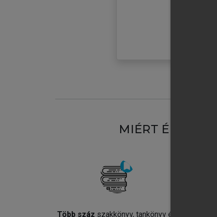
MIÉRT ÉRDEME
Több száz
szakkönyv, tankönyv és
Jel