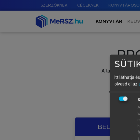
SZERZŐKNEK
CÉGEKNEK
KÖNYVTÁROSO
KÖNYVTÁR
KED
PR
SÜTIK
A tartalom megtek
Itt láthatja 
olvasd el az
A próbaidősza
S
A
w
m
BELÉPÉS SAJ
h
f
s