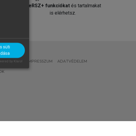
át
MeRSZ+ funkciókat
és tartalmakat
is elérhetsz.
 süti
adása
 IRÁNYELVEK
IMPRESSZUM
ADATVÉDELEM
ered by Klaro!
OK