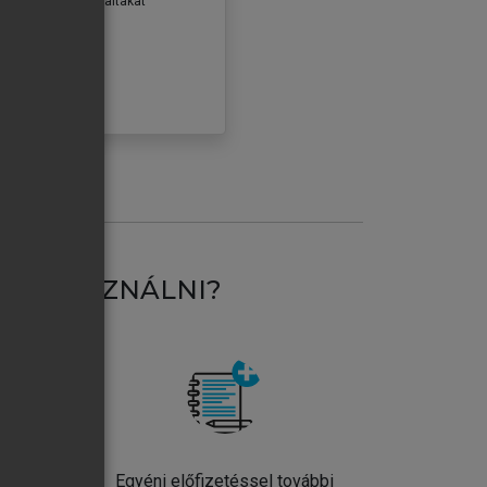
erződéseiben foglaltakat
ogadom.
ÓBÁLOM
AT HASZNÁLNI?
ntos
Egyéni előfizetéssel további