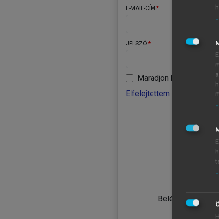
h
E-MAIL-CÍM
↓
JELSZÓ
E
m
a
Maradjon belépve
h
Elfelejtettem a jelszavamat
m
↓
BELÉ
M
E
h
t
↓
TANULÓ
Belépés intézmén
Ö
H