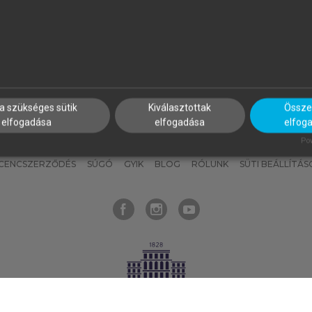
nyokat, hogy bármikor azonnal
részeket, és
készíts
saj
hozzájuk férhess!
jegyzeteket!
a szükséges sütik
Kiválasztottak
Összes
elfogadása
elfogadása
elfog
KNAK
SZERKESZTÉSI ÉS LEKTORÁLÁSI ALAPELVEK
MI – ÁLTALÁNOS
Pow
ICENCSZERZŐDÉS
SÚGÓ
GYIK
BLOG
RÓLUNK
SÜTI BEÁLLÍTÁS