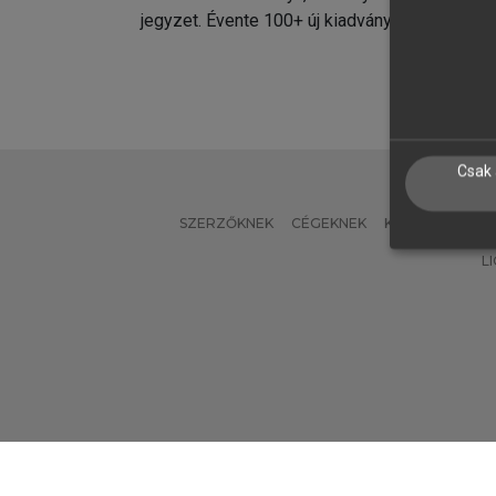
jegyzet. Évente 100+ új kiadvány.
kiadvá
Csak 
SZERZŐKNEK
CÉGEKNEK
KÖNYVTÁROSO
L
Verzió: 2.7.2