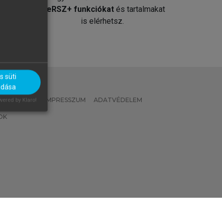
át
MeRSZ+ funkciókat
és tartalmakat
is elérhetsz.
 süti
adása
 IRÁNYELVEK
IMPRESSZUM
ADATVÉDELEM
ered by Klaro!
OK