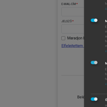
h
E-MAIL-CÍM
↓
JELSZÓ
E
m
a
Maradjon belépve
h
Elfelejtettem a jelszavamat
m
↓
BELÉ
M
E
h
t
↓
TANULÓ
Belépés intézmén
Ö
H