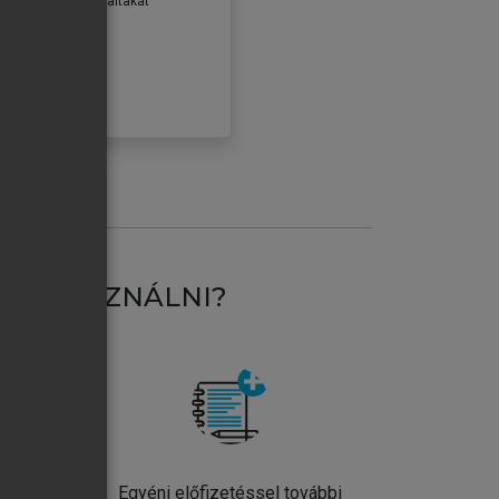
erződéseiben foglaltakat
ogadom.
ÓBÁLOM
AT HASZNÁLNI?
ntos
Egyéni előfizetéssel további