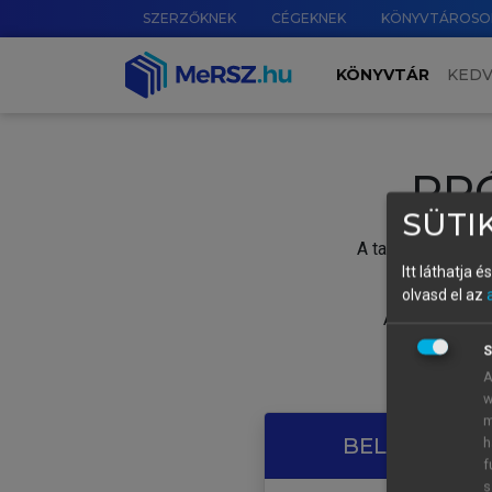
SZERZŐKNEK
CÉGEKNEK
KÖNYVTÁROSO
KÖNYVTÁR
KED
PR
SÜTIK
A tartalom megtek
Itt láthatja 
olvasd el az
A próbaidősza
S
A
w
m
BELÉPÉS SAJ
h
f
s