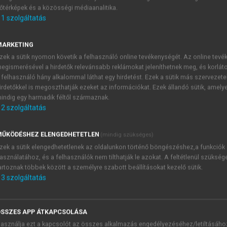
őtérképek és a közösségi médiaanalitika.
E-MAIL-CÍM
1
szolgáltatás
MARKETING
NÉV
zek a sütik nyomon követik a felhasználó online tevékenységét. Az online tev
egismerésével a hirdetők relevánsabb reklámokat jeleníthetnek meg, és korlát
 felhasználó hány alkalommal láthat egy hirdetést. Ezek a sütik más szervezete
JELSZÓ
irdetőkkel is megoszthatják ezeket az információkat. Ezek állandó sütik, amely
indig egy harmadik féltől származnak.
2
szolgáltatás
JELSZÓ ÚJRA
PÉS
ŰKÖDÉSHEZ ELENGEDHETETLEN
(mindig szükséges)
zek a sütik elengedhetetlenek az oldalunkon történő böngészéshez,a funkciók
asználatához, és a felhasználók nem tilthatják le azokat. A feltétlenül szükség
Kérek értesítést a MeRSZ új
artoznak többek között a személyre szabott beállításokat kezelő sütik.
Kérek értesítést az Akadémi
3
szolgáltatás
akcióiról.
 VAGY?
Az
Adatkezelési tájékozta
yi azonosítóval
veszem és elfogadom.
SSZES APP ÁTKAPCSOLÁSA
Az
Általános vásárlási felt
asználja ezt a kapcsolót az összes alkalmazás engedélyezéséhez/letiltásáho