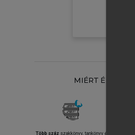
MIÉRT ÉRDEME
Több száz
szakkönyv, tankönyv és
Jel