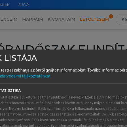
KNAK
SÚGÓ
VENCEIM
MAPPÁIM
KIVONATAIM
LETÖLTÉSEIM
ÓBAIDŐSZAK ELINDÍT
 LISTÁJA
intéséhez lépj be a saját fiókoddal, iskolai azonosítóddal vagy ú
és testreszabhatja az önről gyűjtött információkat.
További információért 
Új felhasználóként
1 óra díjmentes hozzáférésre
vagy jogosult
adatvédelmi tájékoztatónkat
.
k elindításához,
jelentkezz
be meglévő fiókoddal,
vagy hozz lé
A regisztráció után a
próbaidőszak
automatikusan
elindul.
TATISZTIKA
 statisztikai sütiket „teljesítménysütiknek” is nevezik. Ezek a sütik információka
ebhely használatának módjáról, többek között arról, hogy milyen oldalakat kere
ilyen linkekre kattintott. Ezek az információk a felhasználó azonosítására nem
ÚJ FIÓK 
ÁT FIÓKKAL
asználhatóak, mivel az adatok összesítettek és anonimizáltak. Céljuk kizáróla
1 óra díjme
unkcióinak javítása. Ezek közé tartoznak a harmadik féltől származó elemzési
zolgáltatásokhoz tartozó sütik; ilyen elemzési szolgáltatások a látogatóelemz