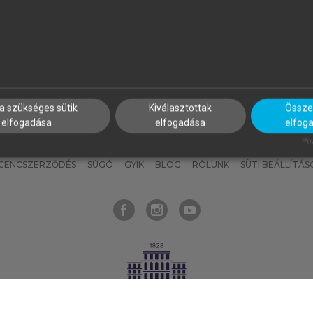
nyokat, hogy bármikor azonnal
részeket, és
készíts
saj
hozzájuk férhess!
jegyzeteket!
a szükséges sütik
Kiválasztottak
Összes
elfogadása
elfogadása
elfog
KNAK
SZERKESZTÉSI ÉS LEKTORÁLÁSI ALAPELVEK
MI – ÁLTALÁNOS
Pow
ICENCSZERZŐDÉS
SÚGÓ
GYIK
BLOG
RÓLUNK
SÜTI BEÁLLÍTÁS