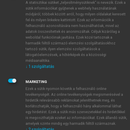
A statisztikai sütiket „teljesítménysütiknek” is nevezik. Ezek a
sütik információkat gyűjtenek a webhely használatának
módjáról, többek között arról, hogy milyen oldalakat keresett
ÚJ FIÓK LÉTREHOZÁSA
fel és milyen linkekre kattintott. Ezek az információk a
1 óra díjmentes hozzáférés
felhasználó azonosítására nem használhatóak, mivel az
adatok összesítettek és anonimizáltak. Céljuk kizárólag a
weboldal funkcióinak javítása. Ezek közé tartoznak a
E-MAIL-CÍM
harmadik féltől származó elemzési szolgáltatásokhoz
tartozó sütik; ilyen elemzési szolgáltatások a
látogatóelemzések, a hőtérképek és a közösségi
NÉV
médiaanalitika.
↓
1
szolgáltatás
JELSZÓ
MARKETING
Ezek a sütik nyomon követik a felhasználó online
tevékenységét. Az online tevékenységek megismerésével a
JELSZÓ ÚJRA
hirdetők relevánsabb reklámokat jeleníthetnek meg, és
korlátozhatják, hogy a felhasználó hány alkalommal láthat
egy hirdetést. Ezek a sütik más szervezetekkel és hirdetőkkel
is megoszthatják ezeket az információkat. Ezek állandó sütik,
Kérek értesítést a MeRSZ újdonságairól, akcióiról.
amelyek szinte mindig egy harmadik féltől származnak.
↓
2
szolgáltatás