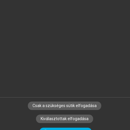
Jelöld meg a számodra fontos részeket, és
készíts
saját
jegyzeteket!
Egyéni előfizetéssel további
MeRSZ+ funkciókat
és
tartalmakat is elérhetsz.
Csak a szükséges sütik elfogadása
SZERZŐKNEK
CÉGEKNEK
KÖNYVTÁROSOKNAK
Kiválasztottak elfogadása
SZERKESZTÉSI ÉS LEKTORÁLÁSI ALAPELVEK