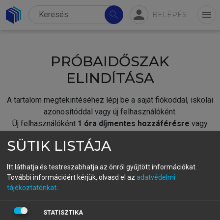
person
search
menu
BELÉPÉS
PRÓBAIDŐSZAK
ELINDÍTÁSA
A tartalom megtekintéséhez lépj be a saját fiókoddal, iskolai
azonosítóddal vagy új felhasználóként.
Új felhasználóként
1 óra díjmentes hozzáférésre
vagy
jogosult.
SÜTIK LISTÁJA
A próbaidőszak elindításához,
jelentkezz
be meglévő
fiókoddal,
vagy hozz létre új fiókot.
Itt láthatja és testreszabhatja az önről gyűjtött információkat.
További információért kérjük, olvasd el az
adatvédelmi
A regisztráció után a
próbaidőszak
automatikusan
elindul.
tájékoztatónkat
.
BELÉPÉS SAJÁT FIÓKKAL
STATISZTIKA