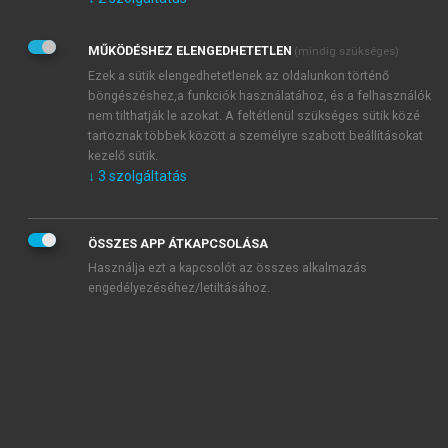
Kérek értesítést az Akadémiai Kiadó Zrt. újdonságairól,
akcióiról.
MŰKÖDÉSHEZ ELENGEDHETETLEN
(mindig szükséges)
Az
Adatkezelési tájékoztatóban
foglaltakat tudomásul
veszem és elfogadom.
Ezek a sütik elengedhetetlenek az oldalunkon történő
Az
Általános vásárlási feltételeket
, valamint a
szotar.net
és a
böngészéshez,a funkciók használatához, és a felhasználók
mersz.hu
oldalak licencszerződéseiben foglaltakat
nem tilthatják le azokat. A feltétlenül szükséges sütik közé
tudomásul veszem és elfogadom.
tartoznak többek között a személyre szabott beállításokat
kezelő sütik.
↓
3
szolgáltatás
KIPRÓBÁLOM
ÖSSZES APP ÁTKAPCSOLÁSA
Használja ezt a kapcsolót az összes alkalmazás
engedélyezéséhez/letiltásához.
MIÉRT ÉRDEMES A MERSZ ONLINE
OKOSKÖNYVTÁRAT HASZNÁLNI?