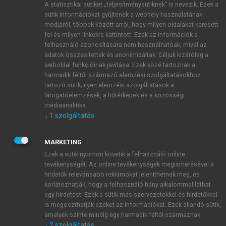
A statisztikai sütiket „teljesítménysütiknek” is nevezik. Ezek a
sütik információkat gyűjtenek a webhely használatának
módjáról, többek között arról, hogy milyen oldalakat keresett
ÚJ FIÓK LÉTREHOZÁSA
fel és milyen linkekre kattintott. Ezek az információk a
1 óra díjmentes hozzáférés
felhasználó azonosítására nem használhatóak, mivel az
adatok összesítettek és anonimizáltak. Céljuk kizárólag a
weboldal funkcióinak javítása. Ezek közé tartoznak a
E-MAIL-CÍM
harmadik féltől származó elemzési szolgáltatásokhoz
tartozó sütik; ilyen elemzési szolgáltatások a
látogatóelemzések, a hőtérképek és a közösségi
NÉV
médiaanalitika.
↓
1
szolgáltatás
JELSZÓ
MARKETING
Ezek a sütik nyomon követik a felhasználó online
tevékenységét. Az online tevékenységek megismerésével a
JELSZÓ ÚJRA
hirdetők relevánsabb reklámokat jeleníthetnek meg, és
korlátozhatják, hogy a felhasználó hány alkalommal láthat
egy hirdetést. Ezek a sütik más szervezetekkel és hirdetőkkel
is megoszthatják ezeket az információkat. Ezek állandó sütik,
Kérek értesítést a MeRSZ újdonságairól, akcióiról.
amelyek szinte mindig egy harmadik féltől származnak.
↓
2
szolgáltatás