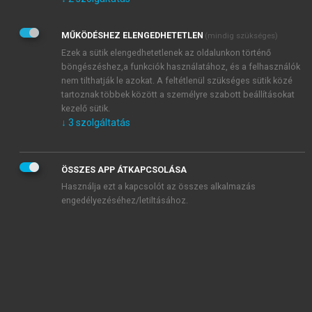
Kérek értesítést az Akadémiai Kiadó Zrt. újdonságairól,
akcióiról.
MŰKÖDÉSHEZ ELENGEDHETETLEN
(mindig szükséges)
Az
Adatkezelési tájékoztatóban
foglaltakat tudomásul
veszem és elfogadom.
Ezek a sütik elengedhetetlenek az oldalunkon történő
Az
Általános vásárlási feltételeket
, valamint a
szotar.net
és a
böngészéshez,a funkciók használatához, és a felhasználók
mersz.hu
oldalak licencszerződéseiben foglaltakat
nem tilthatják le azokat. A feltétlenül szükséges sütik közé
tudomásul veszem és elfogadom.
tartoznak többek között a személyre szabott beállításokat
kezelő sütik.
↓
3
szolgáltatás
KIPRÓBÁLOM
ÖSSZES APP ÁTKAPCSOLÁSA
Használja ezt a kapcsolót az összes alkalmazás
engedélyezéséhez/letiltásához.
MIÉRT ÉRDEMES A MERSZ ONLINE
OKOSKÖNYVTÁRAT HASZNÁLNI?