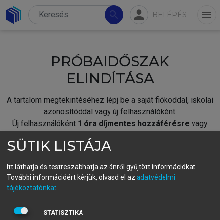
person
search
menu
BELÉPÉS
PRÓBAIDŐSZAK
ELINDÍTÁSA
A tartalom megtekintéséhez lépj be a saját fiókoddal, iskolai
azonosítóddal vagy új felhasználóként.
Új felhasználóként
1 óra díjmentes hozzáférésre
vagy
jogosult.
SÜTIK LISTÁJA
A próbaidőszak elindításához,
jelentkezz
be meglévő
fiókoddal,
vagy hozz létre új fiókot.
Itt láthatja és testreszabhatja az önről gyűjtött információkat.
További információért kérjük, olvasd el az
adatvédelmi
A regisztráció után a
próbaidőszak
automatikusan
elindul.
tájékoztatónkat
.
BELÉPÉS SAJÁT FIÓKKAL
STATISZTIKA