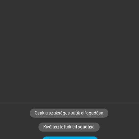
Jelöld meg a számodra fontos részeket, és
készíts
saját
jegyzeteket!
Egyéni előfizetéssel további
MeRSZ+ funkciókat
és
tartalmakat is elérhetsz.
Csak a szükséges sütik elfogadása
SZERZŐKNEK
CÉGEKNEK
KÖNYVTÁROSOKNAK
Kiválasztottak elfogadása
SZERKESZTÉSI ÉS LEKTORÁLÁSI ALAPELVEK