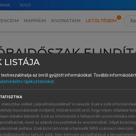
KNAK
SÚGÓ
VENCEIM
MAPPÁIM
KIVONATAIM
LETÖLTÉSEIM
ÓBAIDŐSZAK ELINDÍT
 LISTÁJA
intéséhez lépj be a saját fiókoddal, iskolai azonosítóddal vagy ú
és testreszabhatja az önről gyűjtött információkat.
További információért 
Új felhasználóként
1 óra díjmentes hozzáférésre
vagy jogosult
adatvédelmi tájékoztatónkat
.
k elindításához,
jelentkezz
be meglévő fiókoddal,
vagy hozz lé
A regisztráció után a
próbaidőszak
automatikusan
elindul.
TATISZTIKA
 statisztikai sütiket „teljesítménysütiknek” is nevezik. Ezek a sütik információka
ebhely használatának módjáról, többek között arról, hogy milyen oldalakat kere
ilyen linkekre kattintott. Ezek az információk a felhasználó azonosítására nem
ÚJ FIÓK 
ÁT FIÓKKAL
asználhatóak, mivel az adatok összesítettek és anonimizáltak. Céljuk kizáróla
1 óra díjme
unkcióinak javítása. Ezek közé tartoznak a harmadik féltől származó elemzési
zolgáltatásokhoz tartozó sütik; ilyen elemzési szolgáltatások a látogatóelemz