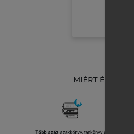
MIÉRT ÉRDEME
Több száz
szakkönyv, tankönyv és
Jel