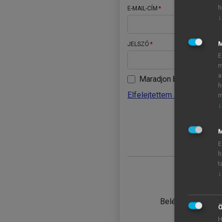
h
E-MAIL-CÍM
↓
JELSZÓ
E
m
a
Maradjon belépve
h
Elfelejtettem a jelszavamat
m
↓
BELÉ
M
E
h
t
↓
TANULÓ
Belépés intézmén
Ö
H