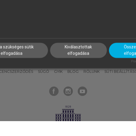
nyokat, hogy bármikor azonnal
részeket, és
készíts
saj
hozzájuk férhess!
jegyzeteket!
a szükséges sütik
Kiválasztottak
Összes
elfogadása
elfogadása
elfog
KNAK
SZERKESZTÉSI ÉS LEKTORÁLÁSI ALAPELVEK
MI – ÁLTALÁNOS
Pow
ICENCSZERZŐDÉS
SÚGÓ
GYIK
BLOG
RÓLUNK
SÜTI BEÁLLÍTÁS