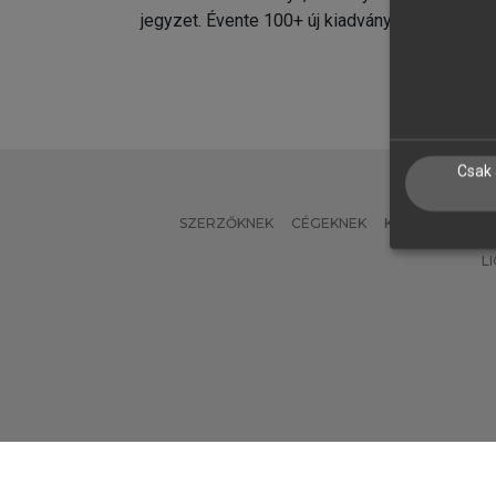
jegyzet. Évente 100+ új kiadvány.
kiadvá
Csak 
SZERZŐKNEK
CÉGEKNEK
KÖNYVTÁROSO
L
Verzió: 2.7.2