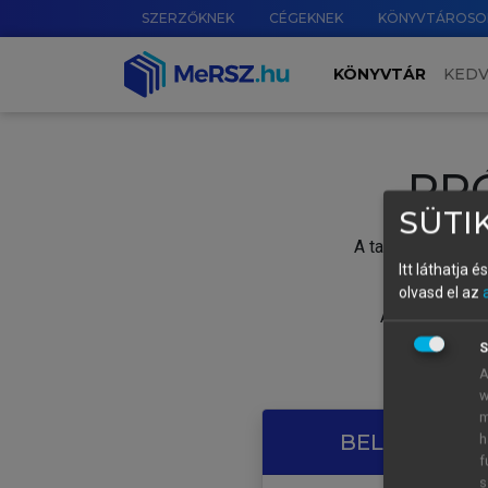
SZERZŐKNEK
CÉGEKNEK
KÖNYVTÁROSO
KÖNYVTÁR
KED
PR
SÜTIK
A tartalom megtek
Itt láthatja 
olvasd el az
A próbaidősza
S
A
w
m
BELÉPÉS SAJ
h
f
s