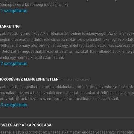
őtérképek és a közösségi médiaanalitika.
E-MAIL-CÍM
1
szolgáltatás
MARKETING
NÉV
zek a sütik nyomon követik a felhasználó online tevékenységét. Az online tev
egismerésével a hirdetők relevánsabb reklámokat jeleníthetnek meg, és korlát
 felhasználó hány alkalommal láthat egy hirdetést. Ezek a sütik más szervezete
JELSZÓ
irdetőkkel is megoszthatják ezeket az információkat. Ezek állandó sütik, amely
indig egy harmadik féltől származnak.
2
szolgáltatás
JELSZÓ ÚJRA
PÉS
ŰKÖDÉSHEZ ELENGEDHETETLEN
(mindig szükséges)
zek a sütik elengedhetetlenek az oldalunkon történő böngészéshez,a funkciók
asználatához, és a felhasználók nem tilthatják le azokat. A feltétlenül szükség
Kérek értesítést a MeRSZ új
artoznak többek között a személyre szabott beállításokat kezelő sütik.
Kérek értesítést az Akadémi
3
szolgáltatás
akcióiról.
 VAGY?
Az
Adatkezelési tájékozta
yi azonosítóval
veszem és elfogadom.
SSZES APP ÁTKAPCSOLÁSA
Az
Általános vásárlási felt
asználja ezt a kapcsolót az összes alkalmazás engedélyezéséhez/letiltásáho