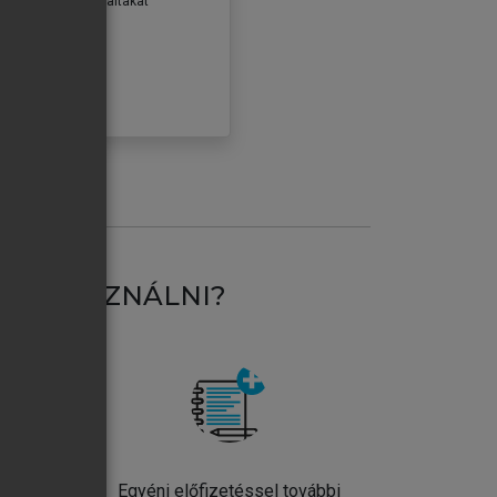
erződéseiben foglaltakat
ogadom.
ÓBÁLOM
AT HASZNÁLNI?
ntos
Egyéni előfizetéssel további