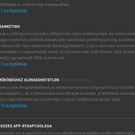
őtérképek és a közösségi médiaanalitika.
E-MAIL-CÍM
1
szolgáltatás
MARKETING
NÉV
zek a sütik nyomon követik a felhasználó online tevékenységét. Az online tev
egismerésével a hirdetők relevánsabb reklámokat jeleníthetnek meg, és korlát
 felhasználó hány alkalommal láthat egy hirdetést. Ezek a sütik más szervezete
JELSZÓ
irdetőkkel is megoszthatják ezeket az információkat. Ezek állandó sütik, amely
indig egy harmadik féltől származnak.
2
szolgáltatás
JELSZÓ ÚJRA
PÉS
ŰKÖDÉSHEZ ELENGEDHETETLEN
(mindig szükséges)
zek a sütik elengedhetetlenek az oldalunkon történő böngészéshez,a funkciók
asználatához, és a felhasználók nem tilthatják le azokat. A feltétlenül szükség
Kérek értesítést a MeRSZ új
artoznak többek között a személyre szabott beállításokat kezelő sütik.
Kérek értesítést az Akadémi
3
szolgáltatás
akcióiról.
 VAGY?
Az
Adatkezelési tájékozta
yi azonosítóval
veszem és elfogadom.
SSZES APP ÁTKAPCSOLÁSA
Az
Általános vásárlási felt
asználja ezt a kapcsolót az összes alkalmazás engedélyezéséhez/letiltásáho