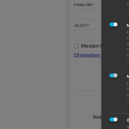
h
E-MAIL-CÍM
↓
JELSZÓ
E
m
a
Maradjon belépve
h
Elfelejtettem a jelszavamat
m
↓
BELÉ
M
E
h
t
↓
TANULÓ
Belépés intézmén
Ö
H