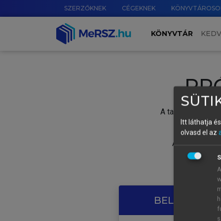
SZERZŐKNEK
CÉGEKNEK
KÖNYVTÁROSO
KÖNYVTÁR
KED
PR
SÜTIK
A tartalom megtek
Itt láthatja 
olvasd el az
A próbaidősza
S
A
w
m
BELÉPÉS SAJ
h
f
s