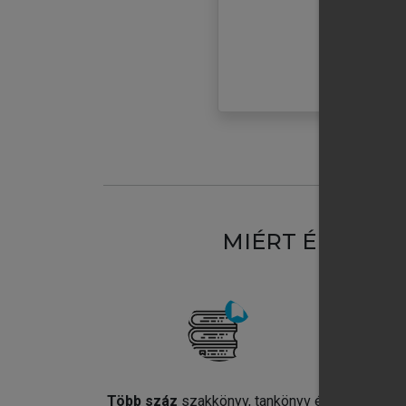
MIÉRT ÉRDEME
Több száz
szakkönyv, tankönyv és
Jel