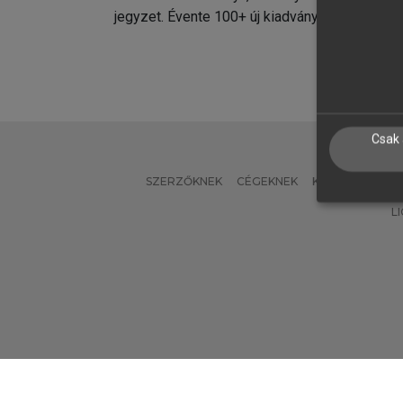
jegyzet. Évente 100+ új kiadvány.
kiadvá
Csak 
SZERZŐKNEK
CÉGEKNEK
KÖNYVTÁROSO
L
Verzió: 2.7.2