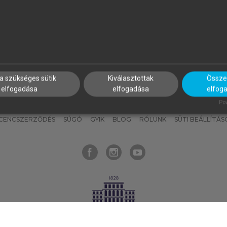
nyokat, hogy bármikor azonnal
részeket, és
készíts
saj
hozzájuk férhess!
jegyzeteket!
a szükséges sütik
Kiválasztottak
Összes
elfogadása
elfogadása
elfog
KNAK
SZERKESZTÉSI ÉS LEKTORÁLÁSI ALAPELVEK
MI – ÁLTALÁNOS
Pow
ICENCSZERZŐDÉS
SÚGÓ
GYIK
BLOG
RÓLUNK
SÜTI BEÁLLÍTÁS