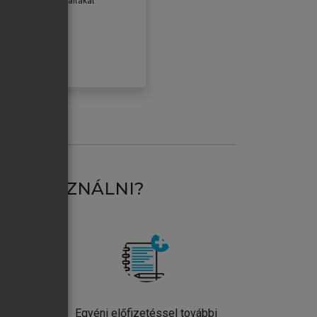
erződéseiben foglaltakat
ogadom.
ÓBÁLOM
AT HASZNÁLNI?
ntos
Egyéni előfizetéssel további