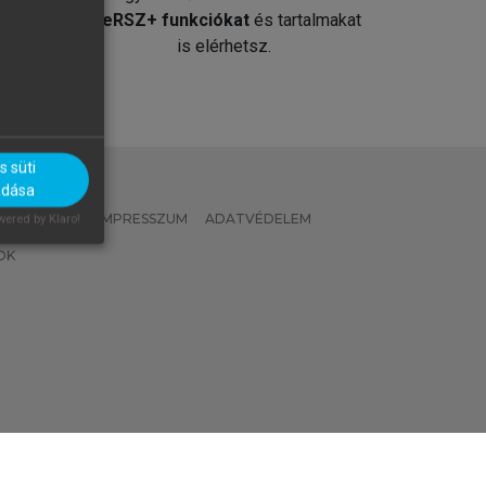
át
MeRSZ+ funkciókat
és tartalmakat
is elérhetsz.
 süti
adása
 IRÁNYELVEK
IMPRESSZUM
ADATVÉDELEM
ered by Klaro!
OK