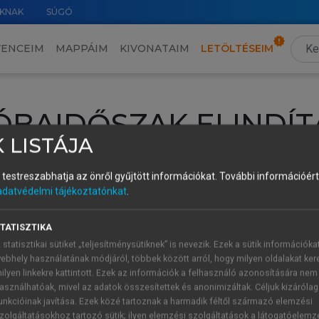
KNAK
SÚGÓ
VENCEIM
MAPPÁIM
KIVONATAIM
LETÖLTÉSEIM
ÓBAIDŐSZAK ELINDÍT
 LISTÁJA
intéséhez lépj be a saját fiókoddal, iskolai azonosítóddal vagy ú
és testreszabhatja az önről gyűjtött információkat.
További információért 
Új felhasználóként
1 óra díjmentes hozzáférésre
vagy jogosult
adatvédelmi tájékoztatónkat
.
k elindításához,
jelentkezz
be meglévő fiókoddal,
vagy hozz lé
A regisztráció után a
próbaidőszak
automatikusan
elindul.
TATISZTIKA
 statisztikai sütiket „teljesítménysütiknek” is nevezik. Ezek a sütik információka
ebhely használatának módjáról, többek között arról, hogy milyen oldalakat kere
ilyen linkekre kattintott. Ezek az információk a felhasználó azonosítására nem
ÚJ FIÓK 
ÁT FIÓKKAL
asználhatóak, mivel az adatok összesítettek és anonimizáltak. Céljuk kizáróla
1 óra díjme
unkcióinak javítása. Ezek közé tartoznak a harmadik féltől származó elemzési
zolgáltatásokhoz tartozó sütik; ilyen elemzési szolgáltatások a látogatóelemz