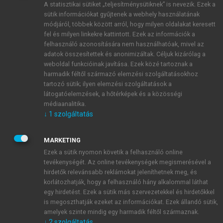
A statisztikai sütiket „teljesítménysütiknek” is nevezik. Ezek a
sütik információkat gyűjtenek a webhely használatának
módjáról, többek között arról, hogy milyen oldalakat keresett
ÚJ FIÓK LÉTREHOZÁSA
fel és milyen linkekre kattintott. Ezek az információk a
1 óra díjmentes hozzáférés
felhasználó azonosítására nem használhatóak, mivel az
adatok összesítettek és anonimizáltak. Céljuk kizárólag a
weboldal funkcióinak javítása. Ezek közé tartoznak a
E-MAIL-CÍM
harmadik féltől származó elemzési szolgáltatásokhoz
tartozó sütik; ilyen elemzési szolgáltatások a
látogatóelemzések, a hőtérképek és a közösségi
NÉV
médiaanalitika.
↓
1
szolgáltatás
JELSZÓ
MARKETING
Ezek a sütik nyomon követik a felhasználó online
tevékenységét. Az online tevékenységek megismerésével a
JELSZÓ ÚJRA
hirdetők relevánsabb reklámokat jeleníthetnek meg, és
korlátozhatják, hogy a felhasználó hány alkalommal láthat
egy hirdetést. Ezek a sütik más szervezetekkel és hirdetőkkel
is megoszthatják ezeket az információkat. Ezek állandó sütik,
Kérek értesítést a MeRSZ újdonságairól, akcióiról.
amelyek szinte mindig egy harmadik féltől származnak.
↓
2
szolgáltatás