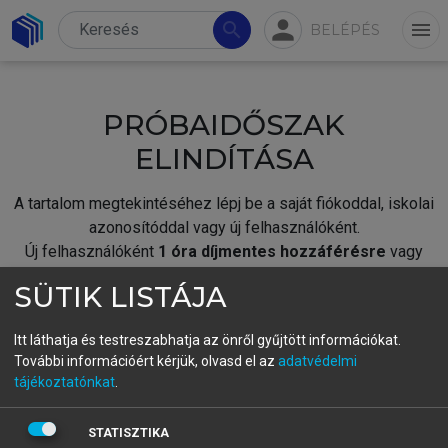
person
search
menu
BELÉPÉS
PRÓBAIDŐSZAK
ELINDÍTÁSA
A tartalom megtekintéséhez lépj be a saját fiókoddal, iskolai
azonosítóddal vagy új felhasználóként.
Új felhasználóként
1 óra díjmentes hozzáférésre
vagy
jogosult.
SÜTIK LISTÁJA
A próbaidőszak elindításához,
jelentkezz
be meglévő
fiókoddal,
vagy hozz létre új fiókot.
Itt láthatja és testreszabhatja az önről gyűjtött információkat.
További információért kérjük, olvasd el az
adatvédelmi
A regisztráció után a
próbaidőszak
automatikusan
elindul.
tájékoztatónkat
.
BELÉPÉS SAJÁT FIÓKKAL
STATISZTIKA