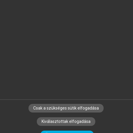
Jelöld meg a számodra fontos részeket, és
készíts
saját
jegyzeteket!
Egyéni előfizetéssel további
MeRSZ+ funkciókat
és
tartalmakat is elérhetsz.
Csak a szükséges sütik elfogadása
SZERZŐKNEK
CÉGEKNEK
KÖNYVTÁROSOKNAK
Kiválasztottak elfogadása
SZERKESZTÉSI ÉS LEKTORÁLÁSI ALAPELVEK