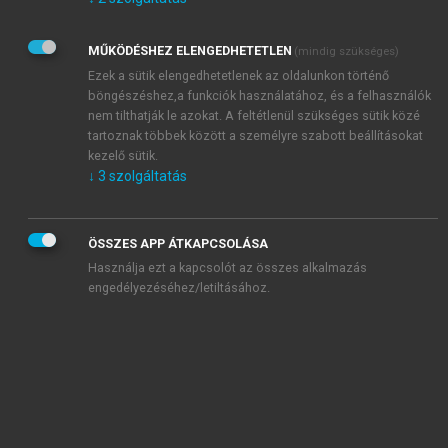
Kérek értesítést az Akadémiai Kiadó Zrt. újdonságairól,
akcióiról.
MŰKÖDÉSHEZ ELENGEDHETETLEN
(mindig szükséges)
Az
Adatkezelési tájékoztatóban
foglaltakat tudomásul
veszem és elfogadom.
Ezek a sütik elengedhetetlenek az oldalunkon történő
Az
Általános vásárlási feltételeket
, valamint a
szotar.net
és a
böngészéshez,a funkciók használatához, és a felhasználók
mersz.hu
oldalak licencszerződéseiben foglaltakat
nem tilthatják le azokat. A feltétlenül szükséges sütik közé
tudomásul veszem és elfogadom.
tartoznak többek között a személyre szabott beállításokat
kezelő sütik.
↓
3
szolgáltatás
KIPRÓBÁLOM
ÖSSZES APP ÁTKAPCSOLÁSA
Használja ezt a kapcsolót az összes alkalmazás
engedélyezéséhez/letiltásához.
MIÉRT ÉRDEMES A MERSZ ONLINE
OKOSKÖNYVTÁRAT HASZNÁLNI?