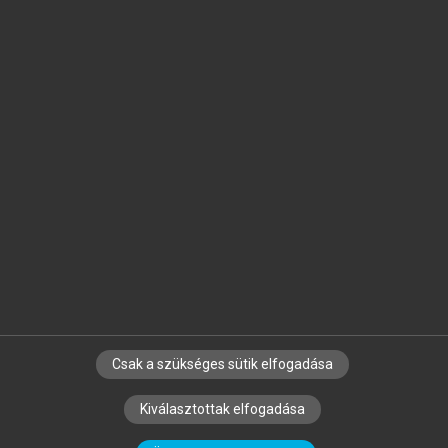
Jelöld meg a számodra fontos részeket, és
készíts
saját
jegyzeteket!
Egyéni előfizetéssel további
MeRSZ+ funkciókat
és
tartalmakat is elérhetsz.
Csak a szükséges sütik elfogadása
SZERZŐKNEK
CÉGEKNEK
KÖNYVTÁROSOKNAK
Kiválasztottak elfogadása
SZERKESZTÉSI ÉS LEKTORÁLÁSI ALAPELVEK