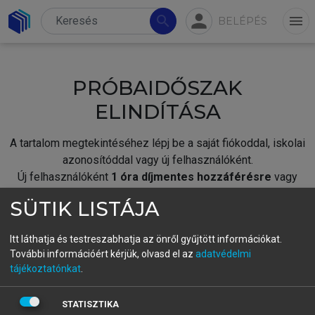
person
search
menu
BELÉPÉS
PRÓBAIDŐSZAK
ELINDÍTÁSA
A tartalom megtekintéséhez lépj be a saját fiókoddal, iskolai
azonosítóddal vagy új felhasználóként.
Új felhasználóként
1 óra díjmentes hozzáférésre
vagy
jogosult.
SÜTIK LISTÁJA
A próbaidőszak elindításához,
jelentkezz
be meglévő
fiókoddal,
vagy hozz létre új fiókot.
Itt láthatja és testreszabhatja az önről gyűjtött információkat.
További információért kérjük, olvasd el az
adatvédelmi
A regisztráció után a
próbaidőszak
automatikusan
elindul.
tájékoztatónkat
.
BELÉPÉS SAJÁT FIÓKKAL
STATISZTIKA