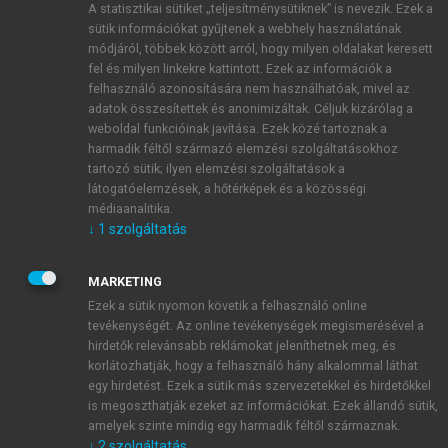
A statisztikai sütiket „teljesítménysütiknek” is nevezik. Ezek a
sütik információkat gyűjtenek a webhely használatának
módjáról, többek között arról, hogy milyen oldalakat keresett
ÚJ FIÓK LÉTREHOZÁSA
fel és milyen linkekre kattintott. Ezek az információk a
1 óra díjmentes hozzáférés
felhasználó azonosítására nem használhatóak, mivel az
adatok összesítettek és anonimizáltak. Céljuk kizárólag a
weboldal funkcióinak javítása. Ezek közé tartoznak a
E-MAIL-CÍM
harmadik féltől származó elemzési szolgáltatásokhoz
tartozó sütik; ilyen elemzési szolgáltatások a
látogatóelemzések, a hőtérképek és a közösségi
NÉV
médiaanalitika.
↓
1
szolgáltatás
JELSZÓ
MARKETING
Ezek a sütik nyomon követik a felhasználó online
tevékenységét. Az online tevékenységek megismerésével a
JELSZÓ ÚJRA
hirdetők relevánsabb reklámokat jeleníthetnek meg, és
korlátozhatják, hogy a felhasználó hány alkalommal láthat
egy hirdetést. Ezek a sütik más szervezetekkel és hirdetőkkel
is megoszthatják ezeket az információkat. Ezek állandó sütik,
Kérek értesítést a MeRSZ újdonságairól, akcióiról.
amelyek szinte mindig egy harmadik féltől származnak.
↓
2
szolgáltatás