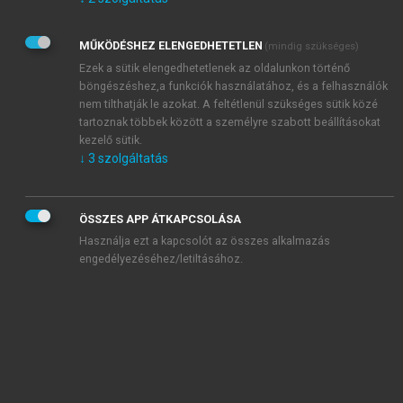
Kérek értesítést az Akadémiai Kiadó Zrt. újdonságairól,
akcióiról.
MŰKÖDÉSHEZ ELENGEDHETETLEN
(mindig szükséges)
Az
Adatkezelési tájékoztatóban
foglaltakat tudomásul
veszem és elfogadom.
Ezek a sütik elengedhetetlenek az oldalunkon történő
Az
Általános vásárlási feltételeket
, valamint a
szotar.net
és a
böngészéshez,a funkciók használatához, és a felhasználók
mersz.hu
oldalak licencszerződéseiben foglaltakat
nem tilthatják le azokat. A feltétlenül szükséges sütik közé
tudomásul veszem és elfogadom.
tartoznak többek között a személyre szabott beállításokat
kezelő sütik.
↓
3
szolgáltatás
KIPRÓBÁLOM
ÖSSZES APP ÁTKAPCSOLÁSA
Használja ezt a kapcsolót az összes alkalmazás
engedélyezéséhez/letiltásához.
MIÉRT ÉRDEMES A MERSZ ONLINE
OKOSKÖNYVTÁRAT HASZNÁLNI?