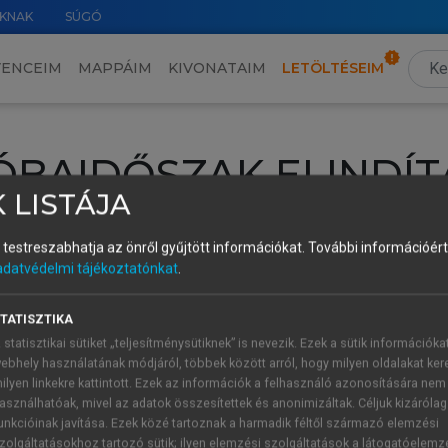
KNAK
SÚGÓ
VENCEIM
MAPPÁIM
KIVONATAIM
LETÖLTÉSEIM
ÓBAIDŐSZAK ELINDÍT
 LISTÁJA
intéséhez lépj be a saját fiókoddal, iskolai azonosítóddal vagy ú
és testreszabhatja az önről gyűjtött információkat.
További információért 
Új felhasználóként
1 óra díjmentes hozzáférésre
vagy jogosult
adatvédelmi tájékoztatónkat
.
k elindításához,
jelentkezz
be meglévő fiókoddal,
vagy hozz lé
A regisztráció után a
próbaidőszak
automatikusan
elindul.
TATISZTIKA
 statisztikai sütiket „teljesítménysütiknek” is nevezik. Ezek a sütik információka
ebhely használatának módjáról, többek között arról, hogy milyen oldalakat kere
ilyen linkekre kattintott. Ezek az információk a felhasználó azonosítására nem
ÚJ FIÓK 
ÁT FIÓKKAL
asználhatóak, mivel az adatok összesítettek és anonimizáltak. Céljuk kizáróla
1 óra díjme
unkcióinak javítása. Ezek közé tartoznak a harmadik féltől származó elemzési
zolgáltatásokhoz tartozó sütik; ilyen elemzési szolgáltatások a látogatóelemz