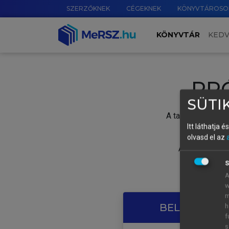
SZERZŐKNEK
CÉGEKNEK
KÖNYVTÁROSO
KÖNYVTÁR
KED
PR
SÜTIK
A tartalom megtek
Itt láthatja 
olvasd el az
A próbaidősza
S
A
w
m
BELÉPÉS SAJ
h
f
s