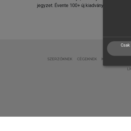
jegyzet. Évente 100+ új kiadvány.
kiadvá
Csak 
SZERZŐKNEK
CÉGEKNEK
KÖNYVTÁROSO
L
Verzió: 2.7.2