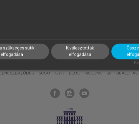
nyokat, hogy bármikor azonnal
részeket, és
készíts
saj
hozzájuk férhess!
jegyzeteket!
a szükséges sütik
Kiválasztottak
Összes
elfogadása
elfogadása
elfog
KNAK
SZERKESZTÉSI ÉS LEKTORÁLÁSI ALAPELVEK
MI – ÁLTALÁNOS
Pow
ICENCSZERZŐDÉS
SÚGÓ
GYIK
BLOG
RÓLUNK
SÜTI BEÁLLÍTÁS