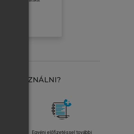
erződéseiben foglaltakat
ogadom.
ÓBÁLOM
AT HASZNÁLNI?
ntos
Egyéni előfizetéssel további