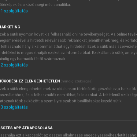
őtérképek és a közösségi médiaanalitika.
E-MAIL-CÍM
1
szolgáltatás
MARKETING
NÉV
zek a sütik nyomon követik a felhasználó online tevékenységét. Az online tev
egismerésével a hirdetők relevánsabb reklámokat jeleníthetnek meg, és korlát
 felhasználó hány alkalommal láthat egy hirdetést. Ezek a sütik más szervezete
JELSZÓ
irdetőkkel is megoszthatják ezeket az információkat. Ezek állandó sütik, amely
indig egy harmadik féltől származnak.
2
szolgáltatás
JELSZÓ ÚJRA
PÉS
ŰKÖDÉSHEZ ELENGEDHETETLEN
(mindig szükséges)
zek a sütik elengedhetetlenek az oldalunkon történő böngészéshez,a funkciók
asználatához, és a felhasználók nem tilthatják le azokat. A feltétlenül szükség
Kérek értesítést a MeRSZ új
artoznak többek között a személyre szabott beállításokat kezelő sütik.
Kérek értesítést az Akadémi
3
szolgáltatás
akcióiról.
 VAGY?
Az
Adatkezelési tájékozta
yi azonosítóval
veszem és elfogadom.
SSZES APP ÁTKAPCSOLÁSA
Az
Általános vásárlási felt
asználja ezt a kapcsolót az összes alkalmazás engedélyezéséhez/letiltásáho