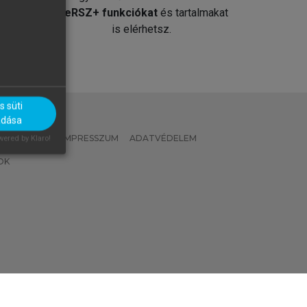
át
MeRSZ+ funkciókat
és tartalmakat
is elérhetsz.
 süti
adása
 IRÁNYELVEK
IMPRESSZUM
ADATVÉDELEM
ered by Klaro!
OK