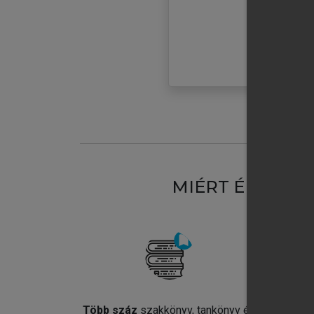
MIÉRT ÉRDEME
Több száz
szakkönyv, tankönyv és
Jel