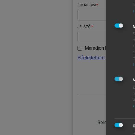
h
E-MAIL-CÍM
↓
JELSZÓ
E
m
a
Maradjon belépve
h
Elfelejtettem a jelszavamat
m
↓
BELÉ
M
E
h
t
↓
TANULÓ
Belépés intézmén
Ö
H