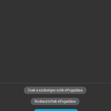
Jelöld meg a számodra fontos részeket, és
készíts
saját
jegyzeteket!
Egyéni előfizetéssel további
MeRSZ+ funkciókat
és
tartalmakat is elérhetsz.
Csak a szükséges sütik elfogadása
SZERZŐKNEK
CÉGEKNEK
KÖNYVTÁROSOKNAK
Kiválasztottak elfogadása
SZERKESZTÉSI ÉS LEKTORÁLÁSI ALAPELVEK