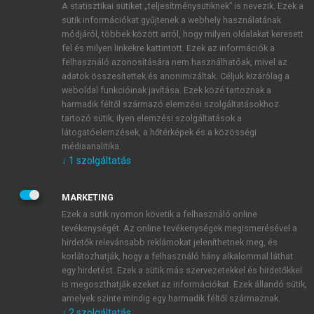
A statisztikai sütiket „teljesítménysütiknek” is nevezik. Ezek a
sütik információkat gyűjtenek a webhely használatának
módjáról, többek között arról, hogy milyen oldalakat keresett
ÚJ FIÓK LÉTREHOZÁSA
fel és milyen linkekre kattintott. Ezek az információk a
1 óra díjmentes hozzáférés
felhasználó azonosítására nem használhatóak, mivel az
adatok összesítettek és anonimizáltak. Céljuk kizárólag a
weboldal funkcióinak javítása. Ezek közé tartoznak a
E-MAIL-CÍM
harmadik féltől származó elemzési szolgáltatásokhoz
tartozó sütik; ilyen elemzési szolgáltatások a
látogatóelemzések, a hőtérképek és a közösségi
NÉV
médiaanalitika.
↓
1
szolgáltatás
JELSZÓ
MARKETING
Ezek a sütik nyomon követik a felhasználó online
tevékenységét. Az online tevékenységek megismerésével a
JELSZÓ ÚJRA
hirdetők relevánsabb reklámokat jeleníthetnek meg, és
korlátozhatják, hogy a felhasználó hány alkalommal láthat
egy hirdetést. Ezek a sütik más szervezetekkel és hirdetőkkel
is megoszthatják ezeket az információkat. Ezek állandó sütik,
Kérek értesítést a MeRSZ újdonságairól, akcióiról.
amelyek szinte mindig egy harmadik féltől származnak.
↓
2
szolgáltatás