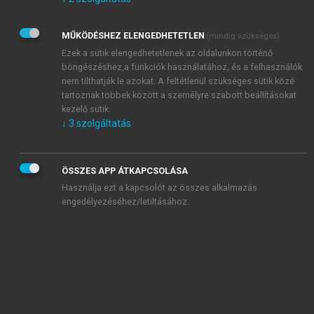
Kérek értesítést az Akadémiai Kiadó Zrt. újdonságairól,
akcióiról.
MŰKÖDÉSHEZ ELENGEDHETETLEN
(mindig szükséges)
Az
Adatkezelési tájékoztatóban
foglaltakat tudomásul
veszem és elfogadom.
Ezek a sütik elengedhetetlenek az oldalunkon történő
Az
Általános vásárlási feltételeket
, valamint a
szotar.net
és a
böngészéshez,a funkciók használatához, és a felhasználók
mersz.hu
oldalak licencszerződéseiben foglaltakat
nem tilthatják le azokat. A feltétlenül szükséges sütik közé
tudomásul veszem és elfogadom.
tartoznak többek között a személyre szabott beállításokat
kezelő sütik.
↓
3
szolgáltatás
KIPRÓBÁLOM
ÖSSZES APP ÁTKAPCSOLÁSA
Használja ezt a kapcsolót az összes alkalmazás
engedélyezéséhez/letiltásához.
MIÉRT ÉRDEMES A MERSZ ONLINE
OKOSKÖNYVTÁRAT HASZNÁLNI?