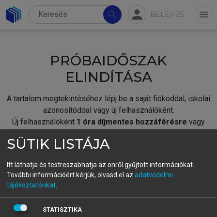
person
search
menu
BELÉPÉS
PRÓBAIDŐSZAK
ELINDÍTÁSA
A tartalom megtekintéséhez lépj be a saját fiókoddal, iskolai
azonosítóddal vagy új felhasználóként.
Új felhasználóként
1 óra díjmentes hozzáférésre
vagy
jogosult.
SÜTIK LISTÁJA
A próbaidőszak elindításához,
jelentkezz
be meglévő
fiókoddal,
vagy hozz létre új fiókot.
Itt láthatja és testreszabhatja az önről gyűjtött információkat.
További információért kérjük, olvasd el az
adatvédelmi
A regisztráció után a
próbaidőszak
automatikusan
elindul.
tájékoztatónkat
.
BELÉPÉS SAJÁT FIÓKKAL
STATISZTIKA