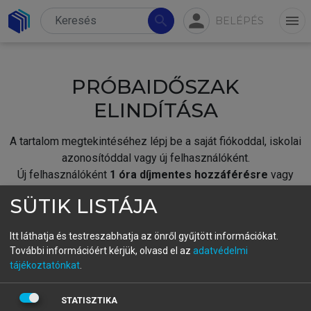
person
search
menu
BELÉPÉS
PRÓBAIDŐSZAK
ELINDÍTÁSA
A tartalom megtekintéséhez lépj be a saját fiókoddal, iskolai
azonosítóddal vagy új felhasználóként.
Új felhasználóként
1 óra díjmentes hozzáférésre
vagy
jogosult.
SÜTIK LISTÁJA
A próbaidőszak elindításához,
jelentkezz
be meglévő
fiókoddal,
vagy hozz létre új fiókot.
Itt láthatja és testreszabhatja az önről gyűjtött információkat.
További információért kérjük, olvasd el az
adatvédelmi
A regisztráció után a
próbaidőszak
automatikusan
elindul.
tájékoztatónkat
.
BELÉPÉS SAJÁT FIÓKKAL
STATISZTIKA