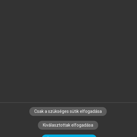
Jelöld meg a számodra fontos részeket, és
készíts
saját
jegyzeteket!
Egyéni előfizetéssel további
MeRSZ+ funkciókat
és
tartalmakat is elérhetsz.
Csak a szükséges sütik elfogadása
SZERZŐKNEK
CÉGEKNEK
KÖNYVTÁROSOKNAK
Kiválasztottak elfogadása
SZERKESZTÉSI ÉS LEKTORÁLÁSI ALAPELVEK