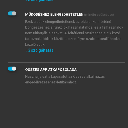
Kérek értesítést az Akadémiai Kiadó Zrt. újdonságairól,
akcióiról.
MŰKÖDÉSHEZ ELENGEDHETETLEN
(mindig szükséges)
Az
Adatkezelési tájékoztatóban
foglaltakat tudomásul
veszem és elfogadom.
Ezek a sütik elengedhetetlenek az oldalunkon történő
Az
Általános vásárlási feltételeket
, valamint a
szotar.net
és a
böngészéshez,a funkciók használatához, és a felhasználók
mersz.hu
oldalak licencszerződéseiben foglaltakat
nem tilthatják le azokat. A feltétlenül szükséges sütik közé
tudomásul veszem és elfogadom.
tartoznak többek között a személyre szabott beállításokat
kezelő sütik.
↓
3
szolgáltatás
KIPRÓBÁLOM
ÖSSZES APP ÁTKAPCSOLÁSA
Használja ezt a kapcsolót az összes alkalmazás
engedélyezéséhez/letiltásához.
MIÉRT ÉRDEMES A MERSZ ONLINE
OKOSKÖNYVTÁRAT HASZNÁLNI?