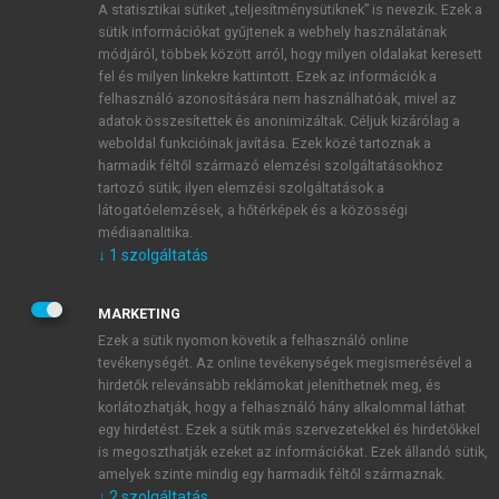
A statisztikai sütiket „teljesítménysütiknek” is nevezik. Ezek a
sütik információkat gyűjtenek a webhely használatának
módjáról, többek között arról, hogy milyen oldalakat keresett
ÚJ FIÓK LÉTREHOZÁSA
fel és milyen linkekre kattintott. Ezek az információk a
1 óra díjmentes hozzáférés
felhasználó azonosítására nem használhatóak, mivel az
adatok összesítettek és anonimizáltak. Céljuk kizárólag a
weboldal funkcióinak javítása. Ezek közé tartoznak a
E-MAIL-CÍM
harmadik féltől származó elemzési szolgáltatásokhoz
tartozó sütik; ilyen elemzési szolgáltatások a
látogatóelemzések, a hőtérképek és a közösségi
NÉV
médiaanalitika.
↓
1
szolgáltatás
JELSZÓ
MARKETING
Ezek a sütik nyomon követik a felhasználó online
tevékenységét. Az online tevékenységek megismerésével a
JELSZÓ ÚJRA
hirdetők relevánsabb reklámokat jeleníthetnek meg, és
korlátozhatják, hogy a felhasználó hány alkalommal láthat
egy hirdetést. Ezek a sütik más szervezetekkel és hirdetőkkel
is megoszthatják ezeket az információkat. Ezek állandó sütik,
Kérek értesítést a MeRSZ újdonságairól, akcióiról.
amelyek szinte mindig egy harmadik féltől származnak.
↓
2
szolgáltatás