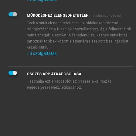
Kérek értesítést az Akadémiai Kiadó Zrt. újdonságairól,
akcióiról.
MŰKÖDÉSHEZ ELENGEDHETETLEN
(mindig szükséges)
Az
Adatkezelési tájékoztatóban
foglaltakat tudomásul
veszem és elfogadom.
Ezek a sütik elengedhetetlenek az oldalunkon történő
Az
Általános vásárlási feltételeket
, valamint a
szotar.net
és a
böngészéshez,a funkciók használatához, és a felhasználók
mersz.hu
oldalak licencszerződéseiben foglaltakat
nem tilthatják le azokat. A feltétlenül szükséges sütik közé
tudomásul veszem és elfogadom.
tartoznak többek között a személyre szabott beállításokat
kezelő sütik.
↓
3
szolgáltatás
KIPRÓBÁLOM
ÖSSZES APP ÁTKAPCSOLÁSA
Használja ezt a kapcsolót az összes alkalmazás
engedélyezéséhez/letiltásához.
MIÉRT ÉRDEMES A MERSZ ONLINE
OKOSKÖNYVTÁRAT HASZNÁLNI?