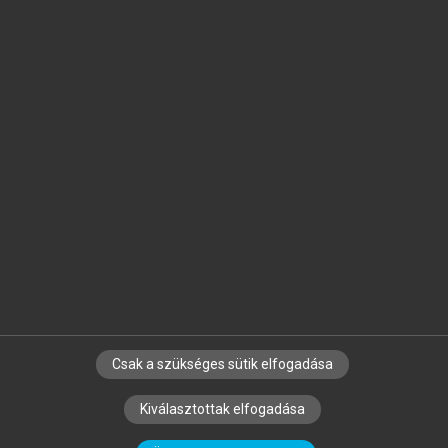
Jelöld meg a számodra fontos részeket, és
készíts
saját
jegyzeteket!
Egyéni előfizetéssel további
MeRSZ+ funkciókat
és
tartalmakat is elérhetsz.
Csak a szükséges sütik elfogadása
SZERZŐKNEK
CÉGEKNEK
KÖNYVTÁROSOKNAK
Kiválasztottak elfogadása
SZERKESZTÉSI ÉS LEKTORÁLÁSI ALAPELVEK