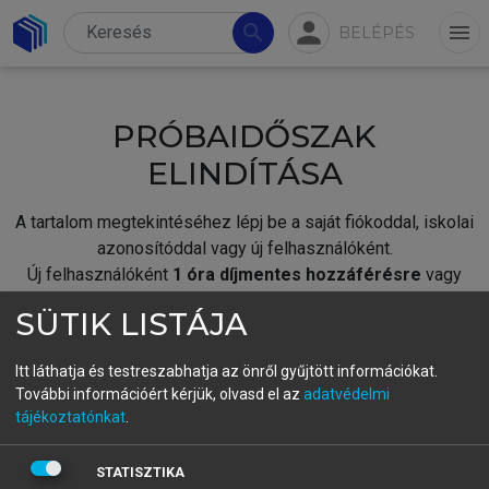
person
search
menu
BELÉPÉS
PRÓBAIDŐSZAK
ELINDÍTÁSA
A tartalom megtekintéséhez lépj be a saját fiókoddal, iskolai
azonosítóddal vagy új felhasználóként.
Új felhasználóként
1 óra díjmentes hozzáférésre
vagy
jogosult.
SÜTIK LISTÁJA
A próbaidőszak elindításához,
jelentkezz
be meglévő
fiókoddal,
vagy hozz létre új fiókot.
Itt láthatja és testreszabhatja az önről gyűjtött információkat.
További információért kérjük, olvasd el az
adatvédelmi
A regisztráció után a
próbaidőszak
automatikusan
elindul.
tájékoztatónkat
.
BELÉPÉS SAJÁT FIÓKKAL
STATISZTIKA