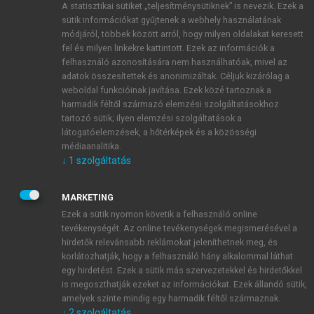
A statisztikai sütiket „teljesítménysütiknek” is nevezik. Ezek a
sütik információkat gyűjtenek a webhely használatának
módjáról, többek között arról, hogy milyen oldalakat keresett
ÚJ FIÓK LÉTREHOZÁSA
fel és milyen linkekre kattintott. Ezek az információk a
1 óra díjmentes hozzáférés
felhasználó azonosítására nem használhatóak, mivel az
adatok összesítettek és anonimizáltak. Céljuk kizárólag a
weboldal funkcióinak javítása. Ezek közé tartoznak a
E-MAIL-CÍM
harmadik féltől származó elemzési szolgáltatásokhoz
tartozó sütik; ilyen elemzési szolgáltatások a
látogatóelemzések, a hőtérképek és a közösségi
NÉV
médiaanalitika.
↓
1
szolgáltatás
JELSZÓ
MARKETING
Ezek a sütik nyomon követik a felhasználó online
tevékenységét. Az online tevékenységek megismerésével a
JELSZÓ ÚJRA
hirdetők relevánsabb reklámokat jeleníthetnek meg, és
korlátozhatják, hogy a felhasználó hány alkalommal láthat
egy hirdetést. Ezek a sütik más szervezetekkel és hirdetőkkel
is megoszthatják ezeket az információkat. Ezek állandó sütik,
Kérek értesítést a MeRSZ újdonságairól, akcióiról.
amelyek szinte mindig egy harmadik féltől származnak.
↓
2
szolgáltatás