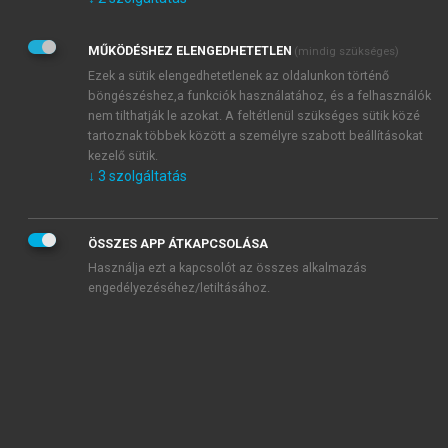
Kérek értesítést az Akadémiai Kiadó Zrt. újdonságairól,
akcióiról.
MŰKÖDÉSHEZ ELENGEDHETETLEN
(mindig szükséges)
Az
Adatkezelési tájékoztatóban
foglaltakat tudomásul
veszem és elfogadom.
Ezek a sütik elengedhetetlenek az oldalunkon történő
Az
Általános vásárlási feltételeket
, valamint a
szotar.net
és a
böngészéshez,a funkciók használatához, és a felhasználók
mersz.hu
oldalak licencszerződéseiben foglaltakat
nem tilthatják le azokat. A feltétlenül szükséges sütik közé
tudomásul veszem és elfogadom.
tartoznak többek között a személyre szabott beállításokat
kezelő sütik.
↓
3
szolgáltatás
KIPRÓBÁLOM
ÖSSZES APP ÁTKAPCSOLÁSA
Használja ezt a kapcsolót az összes alkalmazás
engedélyezéséhez/letiltásához.
MIÉRT ÉRDEMES A MERSZ ONLINE
OKOSKÖNYVTÁRAT HASZNÁLNI?