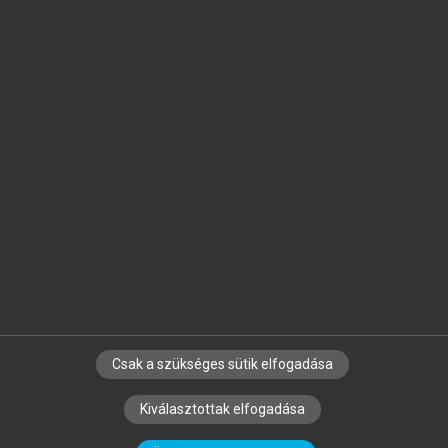
Jelöld meg a számodra fontos részeket, és
készíts
saját
jegyzeteket!
Egyéni előfizetéssel további
MeRSZ+ funkciókat
és
tartalmakat is elérhetsz.
Csak a szükséges sütik elfogadása
SZERZŐKNEK
CÉGEKNEK
KÖNYVTÁROSOKNAK
Kiválasztottak elfogadása
SZERKESZTÉSI ÉS LEKTORÁLÁSI ALAPELVEK