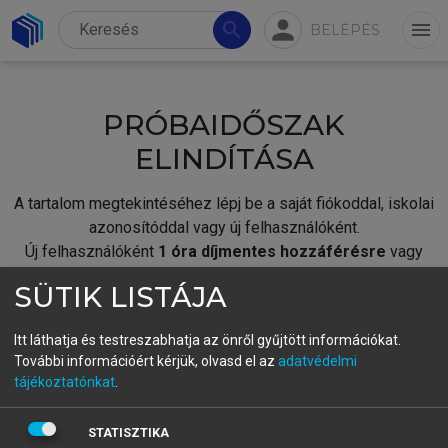
person
search
menu
BELÉPÉS
PRÓBAIDŐSZAK
ELINDÍTÁSA
A tartalom megtekintéséhez lépj be a saját fiókoddal, iskolai
azonosítóddal vagy új felhasználóként.
Új felhasználóként
1 óra díjmentes hozzáférésre
vagy
jogosult.
SÜTIK LISTÁJA
A próbaidőszak elindításához,
jelentkezz
be meglévő
fiókoddal,
vagy hozz létre új fiókot.
Itt láthatja és testreszabhatja az önről gyűjtött információkat.
További információért kérjük, olvasd el az
adatvédelmi
A regisztráció után a
próbaidőszak
automatikusan
elindul.
tájékoztatónkat
.
BELÉPÉS SAJÁT FIÓKKAL
STATISZTIKA