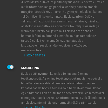
A statisztikai sütiket „teljesítménysütiknek” is nevezik. Ezek a
sütik információkat gyűjtenek a webhely használatának
módjáról, többek között arról, hogy milyen oldalakat keresett
ÚJ FIÓK LÉTREHOZÁSA
fel és milyen linkekre kattintott. Ezek az információk a
1 óra díjmentes hozzáférés
felhasználó azonosítására nem használhatóak, mivel az
adatok összesítettek és anonimizáltak. Céljuk kizárólag a
weboldal funkcióinak javítása. Ezek közé tartoznak a
E-MAIL-CÍM
harmadik féltől származó elemzési szolgáltatásokhoz
tartozó sütik; ilyen elemzési szolgáltatások a
látogatóelemzések, a hőtérképek és a közösségi
NÉV
médiaanalitika.
↓
1
szolgáltatás
JELSZÓ
MARKETING
Ezek a sütik nyomon követik a felhasználó online
tevékenységét. Az online tevékenységek megismerésével a
JELSZÓ ÚJRA
hirdetők relevánsabb reklámokat jeleníthetnek meg, és
korlátozhatják, hogy a felhasználó hány alkalommal láthat
egy hirdetést. Ezek a sütik más szervezetekkel és hirdetőkkel
is megoszthatják ezeket az információkat. Ezek állandó sütik,
Kérek értesítést a MeRSZ újdonságairól, akcióiról.
amelyek szinte mindig egy harmadik féltől származnak.
↓
2
szolgáltatás