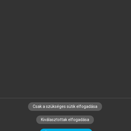
Jelöld meg a számodra fontos részeket, és
készíts
saját
jegyzeteket!
Egyéni előfizetéssel további
MeRSZ+ funkciókat
és
tartalmakat is elérhetsz.
Csak a szükséges sütik elfogadása
SZERZŐKNEK
CÉGEKNEK
KÖNYVTÁROSOKNAK
Kiválasztottak elfogadása
SZERKESZTÉSI ÉS LEKTORÁLÁSI ALAPELVEK