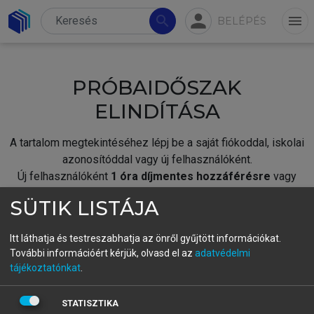
person
search
menu
BELÉPÉS
PRÓBAIDŐSZAK
ELINDÍTÁSA
A tartalom megtekintéséhez lépj be a saját fiókoddal, iskolai
azonosítóddal vagy új felhasználóként.
Új felhasználóként
1 óra díjmentes hozzáférésre
vagy
jogosult.
SÜTIK LISTÁJA
A próbaidőszak elindításához,
jelentkezz
be meglévő
fiókoddal,
vagy hozz létre új fiókot.
Itt láthatja és testreszabhatja az önről gyűjtött információkat.
További információért kérjük, olvasd el az
adatvédelmi
A regisztráció után a
próbaidőszak
automatikusan
elindul.
tájékoztatónkat
.
BELÉPÉS SAJÁT FIÓKKAL
STATISZTIKA