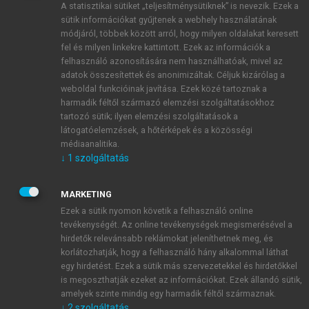
A statisztikai sütiket „teljesítménysütiknek” is nevezik. Ezek a
sütik információkat gyűjtenek a webhely használatának
módjáról, többek között arról, hogy milyen oldalakat keresett
ÚJ FIÓK LÉTREHOZÁSA
fel és milyen linkekre kattintott. Ezek az információk a
1 óra díjmentes hozzáférés
felhasználó azonosítására nem használhatóak, mivel az
adatok összesítettek és anonimizáltak. Céljuk kizárólag a
weboldal funkcióinak javítása. Ezek közé tartoznak a
E-MAIL-CÍM
harmadik féltől származó elemzési szolgáltatásokhoz
tartozó sütik; ilyen elemzési szolgáltatások a
látogatóelemzések, a hőtérképek és a közösségi
NÉV
médiaanalitika.
↓
1
szolgáltatás
JELSZÓ
MARKETING
Ezek a sütik nyomon követik a felhasználó online
tevékenységét. Az online tevékenységek megismerésével a
JELSZÓ ÚJRA
hirdetők relevánsabb reklámokat jeleníthetnek meg, és
korlátozhatják, hogy a felhasználó hány alkalommal láthat
egy hirdetést. Ezek a sütik más szervezetekkel és hirdetőkkel
is megoszthatják ezeket az információkat. Ezek állandó sütik,
Kérek értesítést a MeRSZ újdonságairól, akcióiról.
amelyek szinte mindig egy harmadik féltől származnak.
↓
2
szolgáltatás