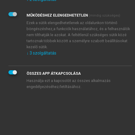
Kérek értesítést az Akadémiai Kiadó Zrt. újdonságairól,
akcióiról.
MŰKÖDÉSHEZ ELENGEDHETETLEN
(mindig szükséges)
Az
Adatkezelési tájékoztatóban
foglaltakat tudomásul
veszem és elfogadom.
Ezek a sütik elengedhetetlenek az oldalunkon történő
Az
Általános vásárlási feltételeket
, valamint a
szotar.net
és a
böngészéshez,a funkciók használatához, és a felhasználók
mersz.hu
oldalak licencszerződéseiben foglaltakat
nem tilthatják le azokat. A feltétlenül szükséges sütik közé
tudomásul veszem és elfogadom.
tartoznak többek között a személyre szabott beállításokat
kezelő sütik.
↓
3
szolgáltatás
KIPRÓBÁLOM
ÖSSZES APP ÁTKAPCSOLÁSA
Használja ezt a kapcsolót az összes alkalmazás
engedélyezéséhez/letiltásához.
MIÉRT ÉRDEMES A MERSZ ONLINE
OKOSKÖNYVTÁRAT HASZNÁLNI?