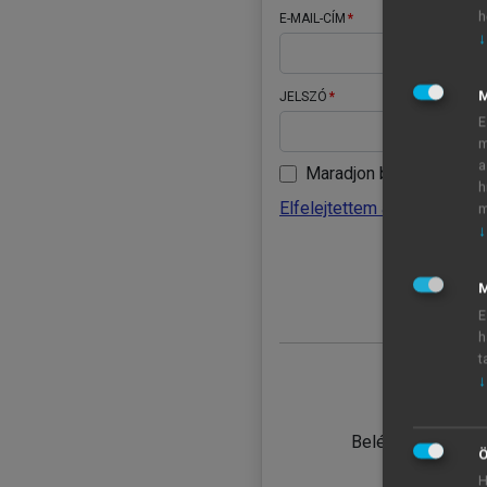
h
E-MAIL-CÍM
↓
JELSZÓ
E
m
a
Maradjon belépve
h
Elfelejtettem a jelszavamat
m
↓
BELÉ
M
E
h
t
↓
TANULÓ
Belépés intézmén
Ö
H