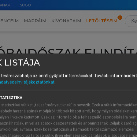
KNAK
SÚGÓ
VENCEIM
MAPPÁIM
KIVONATAIM
LETÖLTÉSEIM
ÓBAIDŐSZAK ELINDÍT
 LISTÁJA
intéséhez lépj be a saját fiókoddal, iskolai azonosítóddal vagy ú
és testreszabhatja az önről gyűjtött információkat.
További információért 
Új felhasználóként
1 óra díjmentes hozzáférésre
vagy jogosult
adatvédelmi tájékoztatónkat
.
k elindításához,
jelentkezz
be meglévő fiókoddal,
vagy hozz lé
A regisztráció után a
próbaidőszak
automatikusan
elindul.
TATISZTIKA
 statisztikai sütiket „teljesítménysütiknek” is nevezik. Ezek a sütik információka
ebhely használatának módjáról, többek között arról, hogy milyen oldalakat kere
ilyen linkekre kattintott. Ezek az információk a felhasználó azonosítására nem
ÚJ FIÓK 
ÁT FIÓKKAL
asználhatóak, mivel az adatok összesítettek és anonimizáltak. Céljuk kizáróla
1 óra díjme
unkcióinak javítása. Ezek közé tartoznak a harmadik féltől származó elemzési
zolgáltatásokhoz tartozó sütik; ilyen elemzési szolgáltatások a látogatóelemz