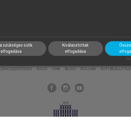
nyokat, hogy bármikor azonnal
részeket, és
készíts
saj
hozzájuk férhess!
jegyzeteket!
a szükséges sütik
Kiválasztottak
Összes
elfogadása
elfogadása
elfog
KNAK
SZERKESZTÉSI ÉS LEKTORÁLÁSI ALAPELVEK
MI – ÁLTALÁNOS
Pow
ICENCSZERZŐDÉS
SÚGÓ
GYIK
BLOG
RÓLUNK
SÜTI BEÁLLÍTÁS