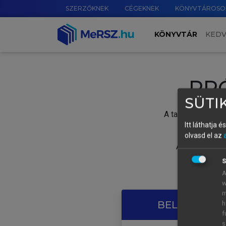
SZERZŐKNEK
CÉGEKNEK
KÖNYVTÁROSO
KÖNYVTÁR
KED
PR
SÜTIK
A tartalom megtek
Itt láthatja 
olvasd el az
A próbaidősza
S
A
w
m
BELÉPÉS SAJ
h
f
s