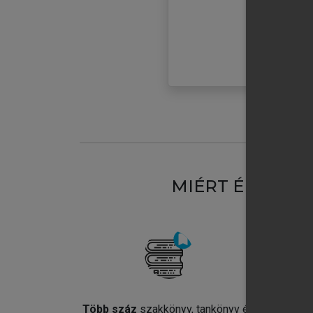
MIÉRT ÉRDEME
Több száz
szakkönyv, tankönyv és
Jel