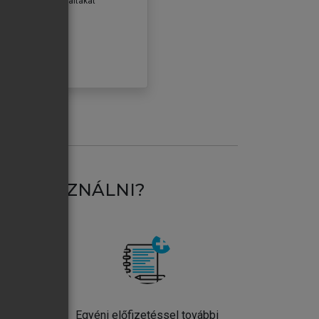
erződéseiben foglaltakat
ogadom.
ÓBÁLOM
AT HASZNÁLNI?
ntos
Egyéni előfizetéssel további