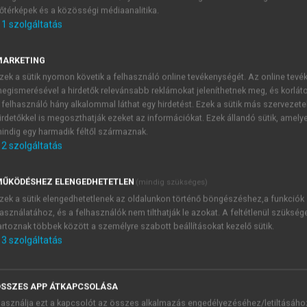
őtérképek és a közösségi médiaanalitika.
E-MAIL-CÍM
1
szolgáltatás
MARKETING
NÉV
zek a sütik nyomon követik a felhasználó online tevékenységét. Az online tev
egismerésével a hirdetők relevánsabb reklámokat jeleníthetnek meg, és korlát
 felhasználó hány alkalommal láthat egy hirdetést. Ezek a sütik más szervezete
JELSZÓ
irdetőkkel is megoszthatják ezeket az információkat. Ezek állandó sütik, amely
indig egy harmadik féltől származnak.
2
szolgáltatás
JELSZÓ ÚJRA
PÉS
ŰKÖDÉSHEZ ELENGEDHETETLEN
(mindig szükséges)
zek a sütik elengedhetetlenek az oldalunkon történő böngészéshez,a funkciók
asználatához, és a felhasználók nem tilthatják le azokat. A feltétlenül szükség
Kérek értesítést a MeRSZ új
artoznak többek között a személyre szabott beállításokat kezelő sütik.
Kérek értesítést az Akadémi
3
szolgáltatás
akcióiról.
 VAGY?
Az
Adatkezelési tájékozta
yi azonosítóval
veszem és elfogadom.
SSZES APP ÁTKAPCSOLÁSA
Az
Általános vásárlási felt
asználja ezt a kapcsolót az összes alkalmazás engedélyezéséhez/letiltásáho