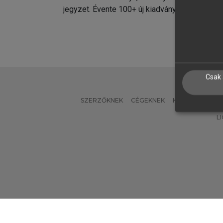
jegyzet. Évente 100+ új kiadvány.
kiadvá
Csak 
SZERZŐKNEK
CÉGEKNEK
KÖNYVTÁROSO
L
Verzió: 2.7.2