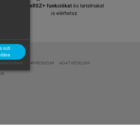
át
MeRSZ+ funkciókat
és tartalmakat
is elérhetsz.
 süti
adása
 IRÁNYELVEK
IMPRESSZUM
ADATVÉDELEM
ered by Klaro!
OK