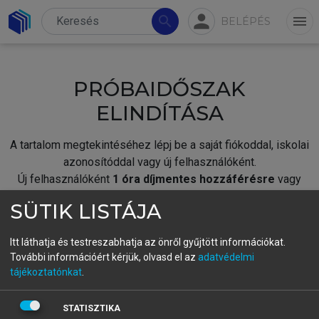
person
search
menu
BELÉPÉS
PRÓBAIDŐSZAK
ELINDÍTÁSA
A tartalom megtekintéséhez lépj be a saját fiókoddal, iskolai
azonosítóddal vagy új felhasználóként.
Új felhasználóként
1 óra díjmentes hozzáférésre
vagy
jogosult.
SÜTIK LISTÁJA
A próbaidőszak elindításához,
jelentkezz
be meglévő
fiókoddal,
vagy hozz létre új fiókot.
Itt láthatja és testreszabhatja az önről gyűjtött információkat.
További információért kérjük, olvasd el az
adatvédelmi
A regisztráció után a
próbaidőszak
automatikusan
elindul.
tájékoztatónkat
.
BELÉPÉS SAJÁT FIÓKKAL
STATISZTIKA