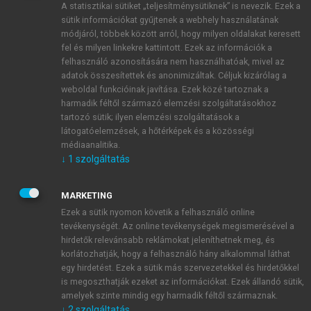
A statisztikai sütiket „teljesítménysütiknek” is nevezik. Ezek a
sütik információkat gyűjtenek a webhely használatának
módjáról, többek között arról, hogy milyen oldalakat keresett
ÚJ FIÓK LÉTREHOZÁSA
fel és milyen linkekre kattintott. Ezek az információk a
1 óra díjmentes hozzáférés
felhasználó azonosítására nem használhatóak, mivel az
adatok összesítettek és anonimizáltak. Céljuk kizárólag a
weboldal funkcióinak javítása. Ezek közé tartoznak a
E-MAIL-CÍM
harmadik féltől származó elemzési szolgáltatásokhoz
tartozó sütik; ilyen elemzési szolgáltatások a
látogatóelemzések, a hőtérképek és a közösségi
NÉV
médiaanalitika.
↓
1
szolgáltatás
JELSZÓ
MARKETING
Ezek a sütik nyomon követik a felhasználó online
tevékenységét. Az online tevékenységek megismerésével a
JELSZÓ ÚJRA
hirdetők relevánsabb reklámokat jeleníthetnek meg, és
korlátozhatják, hogy a felhasználó hány alkalommal láthat
egy hirdetést. Ezek a sütik más szervezetekkel és hirdetőkkel
is megoszthatják ezeket az információkat. Ezek állandó sütik,
Kérek értesítést a MeRSZ újdonságairól, akcióiról.
amelyek szinte mindig egy harmadik féltől származnak.
↓
2
szolgáltatás