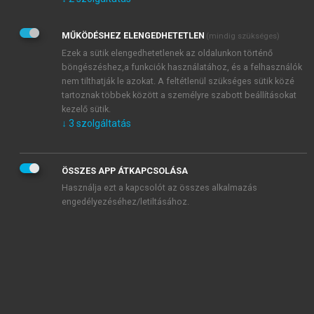
Kérek értesítést az Akadémiai Kiadó Zrt. újdonságairól,
akcióiról.
MŰKÖDÉSHEZ ELENGEDHETETLEN
(mindig szükséges)
Az
Adatkezelési tájékoztatóban
foglaltakat tudomásul
veszem és elfogadom.
Ezek a sütik elengedhetetlenek az oldalunkon történő
Az
Általános vásárlási feltételeket
, valamint a
szotar.net
és a
böngészéshez,a funkciók használatához, és a felhasználók
mersz.hu
oldalak licencszerződéseiben foglaltakat
nem tilthatják le azokat. A feltétlenül szükséges sütik közé
tudomásul veszem és elfogadom.
tartoznak többek között a személyre szabott beállításokat
kezelő sütik.
↓
3
szolgáltatás
KIPRÓBÁLOM
ÖSSZES APP ÁTKAPCSOLÁSA
Használja ezt a kapcsolót az összes alkalmazás
engedélyezéséhez/letiltásához.
MIÉRT ÉRDEMES A MERSZ ONLINE
OKOSKÖNYVTÁRAT HASZNÁLNI?