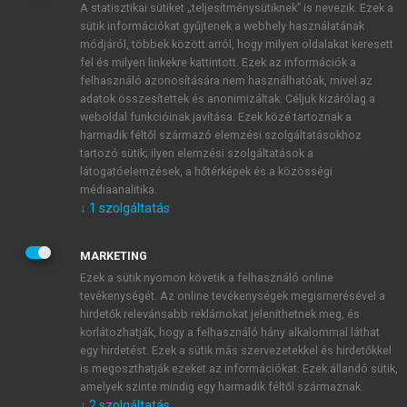
A statisztikai sütiket „teljesítménysütiknek” is nevezik. Ezek a
sütik információkat gyűjtenek a webhely használatának
módjáról, többek között arról, hogy milyen oldalakat keresett
ÚJ FIÓK LÉTREHOZÁSA
fel és milyen linkekre kattintott. Ezek az információk a
1 óra díjmentes hozzáférés
felhasználó azonosítására nem használhatóak, mivel az
adatok összesítettek és anonimizáltak. Céljuk kizárólag a
weboldal funkcióinak javítása. Ezek közé tartoznak a
E-MAIL-CÍM
harmadik féltől származó elemzési szolgáltatásokhoz
tartozó sütik; ilyen elemzési szolgáltatások a
látogatóelemzések, a hőtérképek és a közösségi
NÉV
médiaanalitika.
↓
1
szolgáltatás
JELSZÓ
MARKETING
Ezek a sütik nyomon követik a felhasználó online
tevékenységét. Az online tevékenységek megismerésével a
JELSZÓ ÚJRA
hirdetők relevánsabb reklámokat jeleníthetnek meg, és
korlátozhatják, hogy a felhasználó hány alkalommal láthat
egy hirdetést. Ezek a sütik más szervezetekkel és hirdetőkkel
is megoszthatják ezeket az információkat. Ezek állandó sütik,
Kérek értesítést a MeRSZ újdonságairól, akcióiról.
amelyek szinte mindig egy harmadik féltől származnak.
↓
2
szolgáltatás