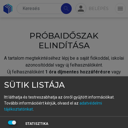
person
search
menu
BELÉPÉS
PRÓBAIDŐSZAK
ELINDÍTÁSA
A tartalom megtekintéséhez lépj be a saját fiókoddal, iskolai
azonosítóddal vagy új felhasználóként.
Új felhasználóként
1 óra díjmentes hozzáférésre
vagy
jogosult.
SÜTIK LISTÁJA
A próbaidőszak elindításához,
jelentkezz
be meglévő
fiókoddal,
vagy hozz létre új fiókot.
Itt láthatja és testreszabhatja az önről gyűjtött információkat.
További információért kérjük, olvasd el az
adatvédelmi
A regisztráció után a
próbaidőszak
automatikusan
elindul.
tájékoztatónkat
.
BELÉPÉS SAJÁT FIÓKKAL
STATISZTIKA