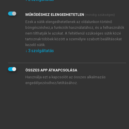
Kérek értesítést az Akadémiai Kiadó Zrt. újdonságairól,
akcióiról.
MŰKÖDÉSHEZ ELENGEDHETETLEN
(mindig szükséges)
Az
Adatkezelési tájékoztatóban
foglaltakat tudomásul
veszem és elfogadom.
Ezek a sütik elengedhetetlenek az oldalunkon történő
Az
Általános vásárlási feltételeket
, valamint a
szotar.net
és a
böngészéshez,a funkciók használatához, és a felhasználók
mersz.hu
oldalak licencszerződéseiben foglaltakat
nem tilthatják le azokat. A feltétlenül szükséges sütik közé
tudomásul veszem és elfogadom.
tartoznak többek között a személyre szabott beállításokat
kezelő sütik.
↓
3
szolgáltatás
KIPRÓBÁLOM
ÖSSZES APP ÁTKAPCSOLÁSA
Használja ezt a kapcsolót az összes alkalmazás
engedélyezéséhez/letiltásához.
MIÉRT ÉRDEMES A MERSZ ONLINE
OKOSKÖNYVTÁRAT HASZNÁLNI?