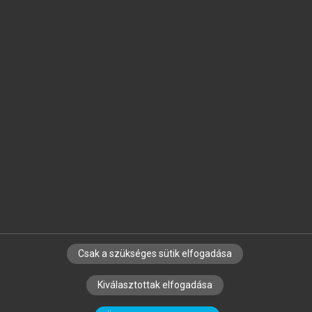
Jelöld meg a számodra fontos részeket, és
készíts
saját
jegyzeteket!
Egyéni előfizetéssel további
MeRSZ+ funkciókat
és
tartalmakat is elérhetsz.
Csak a szükséges sütik elfogadása
SZERZŐKNEK
CÉGEKNEK
KÖNYVTÁROSOKNAK
Kiválasztottak elfogadása
SZERKESZTÉSI ÉS LEKTORÁLÁSI ALAPELVEK