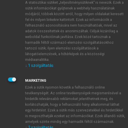
A statisztikai sütiket „teljesítménysütiknek” is nevezik. Ezek a
sütik információkat gyűjtenek a webhely használatának
módjáról, többek között arról, hogy milyen oldalakat keresett
ÚJ FIÓK LÉTREHOZÁSA
fel és milyen linkekre kattintott. Ezek az információk a
1 óra díjmentes hozzáférés
felhasználó azonosítására nem használhatóak, mivel az
adatok összesítettek és anonimizáltak. Céljuk kizárólag a
weboldal funkcióinak javítása. Ezek közé tartoznak a
E-MAIL-CÍM
harmadik féltől származó elemzési szolgáltatásokhoz
tartozó sütik; ilyen elemzési szolgáltatások a
látogatóelemzések, a hőtérképek és a közösségi
NÉV
médiaanalitika.
↓
1
szolgáltatás
JELSZÓ
MARKETING
Ezek a sütik nyomon követik a felhasználó online
tevékenységét. Az online tevékenységek megismerésével a
JELSZÓ ÚJRA
hirdetők relevánsabb reklámokat jeleníthetnek meg, és
korlátozhatják, hogy a felhasználó hány alkalommal láthat
egy hirdetést. Ezek a sütik más szervezetekkel és hirdetőkkel
is megoszthatják ezeket az információkat. Ezek állandó sütik,
Kérek értesítést a MeRSZ újdonságairól, akcióiról.
amelyek szinte mindig egy harmadik féltől származnak.
↓
2
szolgáltatás