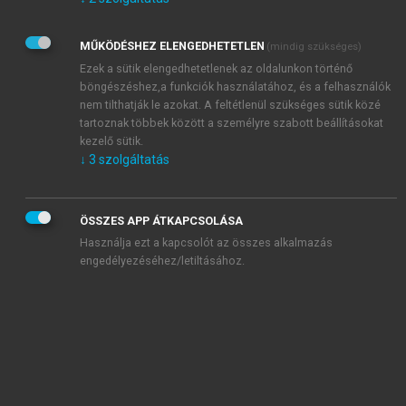
Kérek értesítést az Akadémiai Kiadó Zrt. újdonságairól,
akcióiról.
MŰKÖDÉSHEZ ELENGEDHETETLEN
(mindig szükséges)
Az
Adatkezelési tájékoztatóban
foglaltakat tudomásul
veszem és elfogadom.
Ezek a sütik elengedhetetlenek az oldalunkon történő
Az
Általános vásárlási feltételeket
, valamint a
szotar.net
és a
böngészéshez,a funkciók használatához, és a felhasználók
mersz.hu
oldalak licencszerződéseiben foglaltakat
nem tilthatják le azokat. A feltétlenül szükséges sütik közé
tudomásul veszem és elfogadom.
tartoznak többek között a személyre szabott beállításokat
kezelő sütik.
↓
3
szolgáltatás
KIPRÓBÁLOM
ÖSSZES APP ÁTKAPCSOLÁSA
Használja ezt a kapcsolót az összes alkalmazás
engedélyezéséhez/letiltásához.
MIÉRT ÉRDEMES A MERSZ ONLINE
OKOSKÖNYVTÁRAT HASZNÁLNI?