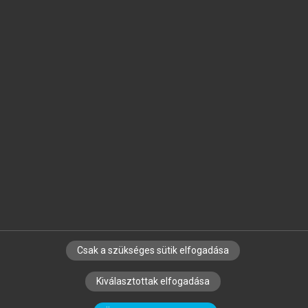
Jelöld meg a számodra fontos részeket, és
készíts
saját
jegyzeteket!
Egyéni előfizetéssel további
MeRSZ+ funkciókat
és
tartalmakat is elérhetsz.
Csak a szükséges sütik elfogadása
SZERZŐKNEK
CÉGEKNEK
KÖNYVTÁROSOKNAK
Kiválasztottak elfogadása
SZERKESZTÉSI ÉS LEKTORÁLÁSI ALAPELVEK