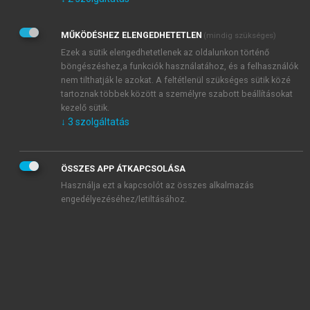
Kérek értesítést az Akadémiai Kiadó Zrt. újdonságairól,
akcióiról.
MŰKÖDÉSHEZ ELENGEDHETETLEN
(mindig szükséges)
Az
Adatkezelési tájékoztatóban
foglaltakat tudomásul
veszem és elfogadom.
Ezek a sütik elengedhetetlenek az oldalunkon történő
Az
Általános vásárlási feltételeket
, valamint a
szotar.net
és a
böngészéshez,a funkciók használatához, és a felhasználók
mersz.hu
oldalak licencszerződéseiben foglaltakat
nem tilthatják le azokat. A feltétlenül szükséges sütik közé
tudomásul veszem és elfogadom.
tartoznak többek között a személyre szabott beállításokat
kezelő sütik.
↓
3
szolgáltatás
KIPRÓBÁLOM
ÖSSZES APP ÁTKAPCSOLÁSA
Használja ezt a kapcsolót az összes alkalmazás
engedélyezéséhez/letiltásához.
MIÉRT ÉRDEMES A MERSZ ONLINE
OKOSKÖNYVTÁRAT HASZNÁLNI?