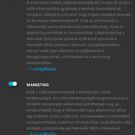
A statisztikai sütiket „teljesítménysütiknek” is nevezik. Ezek a
sütik információkat gyűjtenek a webhely használatának
módjáról, többek között arról, hogy milyen oldalakat keresett
ÚJ FIÓK LÉTREHOZÁSA
fel és milyen linkekre kattintott. Ezek az információk a
1 óra díjmentes hozzáférés
felhasználó azonosítására nem használhatóak, mivel az
adatok összesítettek és anonimizáltak. Céljuk kizárólag a
weboldal funkcióinak javítása. Ezek közé tartoznak a
E-MAIL-CÍM
harmadik féltől származó elemzési szolgáltatásokhoz
tartozó sütik; ilyen elemzési szolgáltatások a
látogatóelemzések, a hőtérképek és a közösségi
NÉV
médiaanalitika.
↓
1
szolgáltatás
JELSZÓ
MARKETING
Ezek a sütik nyomon követik a felhasználó online
tevékenységét. Az online tevékenységek megismerésével a
JELSZÓ ÚJRA
hirdetők relevánsabb reklámokat jeleníthetnek meg, és
korlátozhatják, hogy a felhasználó hány alkalommal láthat
egy hirdetést. Ezek a sütik más szervezetekkel és hirdetőkkel
is megoszthatják ezeket az információkat. Ezek állandó sütik,
Kérek értesítést a MeRSZ újdonságairól, akcióiról.
amelyek szinte mindig egy harmadik féltől származnak.
↓
2
szolgáltatás