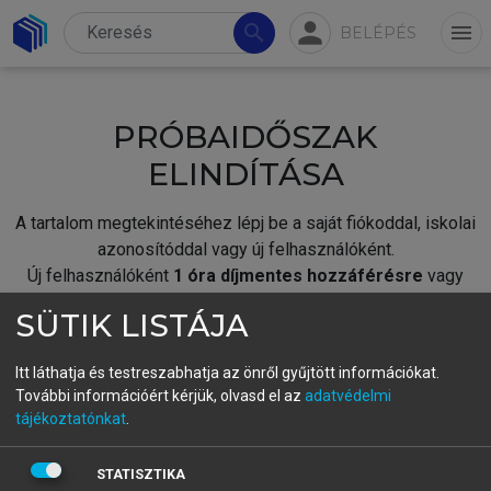
person
search
menu
BELÉPÉS
PRÓBAIDŐSZAK
ELINDÍTÁSA
A tartalom megtekintéséhez lépj be a saját fiókoddal, iskolai
azonosítóddal vagy új felhasználóként.
Új felhasználóként
1 óra díjmentes hozzáférésre
vagy
jogosult.
SÜTIK LISTÁJA
A próbaidőszak elindításához,
jelentkezz
be meglévő
fiókoddal,
vagy hozz létre új fiókot.
Itt láthatja és testreszabhatja az önről gyűjtött információkat.
További információért kérjük, olvasd el az
adatvédelmi
A regisztráció után a
próbaidőszak
automatikusan
elindul.
tájékoztatónkat
.
BELÉPÉS SAJÁT FIÓKKAL
STATISZTIKA