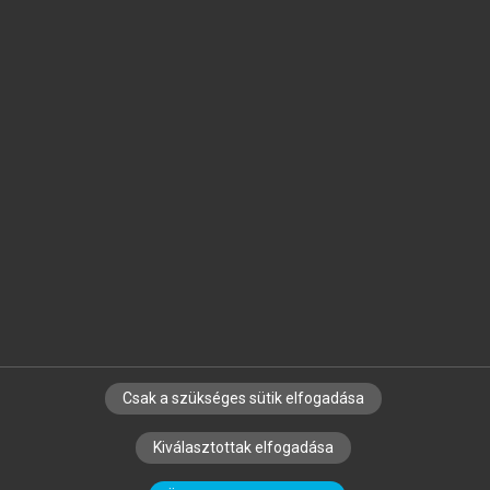
Jelöld meg a számodra fontos részeket, és
készíts
saját
jegyzeteket!
Egyéni előfizetéssel további
MeRSZ+ funkciókat
és
tartalmakat is elérhetsz.
Csak a szükséges sütik elfogadása
SZERZŐKNEK
CÉGEKNEK
KÖNYVTÁROSOKNAK
Kiválasztottak elfogadása
SZERKESZTÉSI ÉS LEKTORÁLÁSI ALAPELVEK