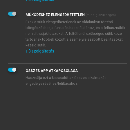
Kérek értesítést az Akadémiai Kiadó Zrt. újdonságairól,
akcióiról.
MŰKÖDÉSHEZ ELENGEDHETETLEN
(mindig szükséges)
Az
Adatkezelési tájékoztatóban
foglaltakat tudomásul
veszem és elfogadom.
Ezek a sütik elengedhetetlenek az oldalunkon történő
Az
Általános vásárlási feltételeket
, valamint a
szotar.net
és a
böngészéshez,a funkciók használatához, és a felhasználók
mersz.hu
oldalak licencszerződéseiben foglaltakat
nem tilthatják le azokat. A feltétlenül szükséges sütik közé
tudomásul veszem és elfogadom.
tartoznak többek között a személyre szabott beállításokat
kezelő sütik.
↓
3
szolgáltatás
KIPRÓBÁLOM
ÖSSZES APP ÁTKAPCSOLÁSA
Használja ezt a kapcsolót az összes alkalmazás
engedélyezéséhez/letiltásához.
MIÉRT ÉRDEMES A MERSZ ONLINE
OKOSKÖNYVTÁRAT HASZNÁLNI?