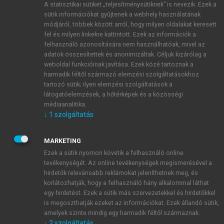
A statisztikai sütiket „teljesítménysütiknek” is nevezik. Ezek a
sütik információkat gyűjtenek a webhely használatának
módjáról, többek között arról, hogy milyen oldalakat keresett
ÚJ FIÓK LÉTREHOZÁSA
fel és milyen linkekre kattintott. Ezek az információk a
1 óra díjmentes hozzáférés
felhasználó azonosítására nem használhatóak, mivel az
adatok összesítettek és anonimizáltak. Céljuk kizárólag a
weboldal funkcióinak javítása. Ezek közé tartoznak a
E-MAIL-CÍM
harmadik féltől származó elemzési szolgáltatásokhoz
tartozó sütik; ilyen elemzési szolgáltatások a
látogatóelemzések, a hőtérképek és a közösségi
NÉV
médiaanalitika.
↓
1
szolgáltatás
JELSZÓ
MARKETING
Ezek a sütik nyomon követik a felhasználó online
tevékenységét. Az online tevékenységek megismerésével a
JELSZÓ ÚJRA
hirdetők relevánsabb reklámokat jeleníthetnek meg, és
korlátozhatják, hogy a felhasználó hány alkalommal láthat
egy hirdetést. Ezek a sütik más szervezetekkel és hirdetőkkel
is megoszthatják ezeket az információkat. Ezek állandó sütik,
Kérek értesítést a MeRSZ újdonságairól, akcióiról.
amelyek szinte mindig egy harmadik féltől származnak.
↓
2
szolgáltatás