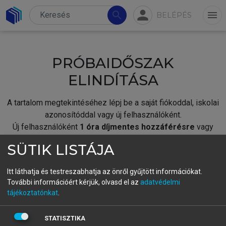
person
search
menu
BELÉPÉS
PRÓBAIDŐSZAK
ELINDÍTÁSA
A tartalom megtekintéséhez lépj be a saját fiókoddal, iskolai
azonosítóddal vagy új felhasználóként.
Új felhasználóként
1 óra díjmentes hozzáférésre
vagy
jogosult.
SÜTIK LISTÁJA
A próbaidőszak elindításához,
jelentkezz
be meglévő
fiókoddal,
vagy hozz létre új fiókot.
Itt láthatja és testreszabhatja az önről gyűjtött információkat.
További információért kérjük, olvasd el az
adatvédelmi
A regisztráció után a
próbaidőszak
automatikusan
elindul.
tájékoztatónkat
.
BELÉPÉS SAJÁT FIÓKKAL
STATISZTIKA