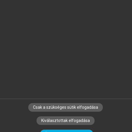
Jelöld meg a számodra fontos részeket, és
készíts
saját
jegyzeteket!
Egyéni előfizetéssel további
MeRSZ+ funkciókat
és
tartalmakat is elérhetsz.
Csak a szükséges sütik elfogadása
SZERZŐKNEK
CÉGEKNEK
KÖNYVTÁROSOKNAK
Kiválasztottak elfogadása
SZERKESZTÉSI ÉS LEKTORÁLÁSI ALAPELVEK