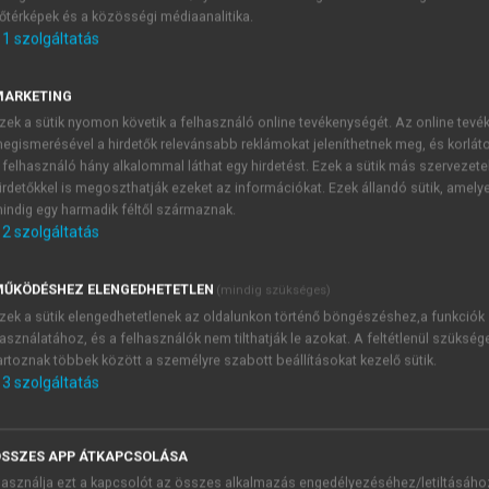
őtérképek és a közösségi médiaanalitika.
E-MAIL-CÍM
1
szolgáltatás
MARKETING
NÉV
zek a sütik nyomon követik a felhasználó online tevékenységét. Az online tev
egismerésével a hirdetők relevánsabb reklámokat jeleníthetnek meg, és korlát
 felhasználó hány alkalommal láthat egy hirdetést. Ezek a sütik más szervezete
JELSZÓ
irdetőkkel is megoszthatják ezeket az információkat. Ezek állandó sütik, amely
indig egy harmadik féltől származnak.
2
szolgáltatás
JELSZÓ ÚJRA
PÉS
ŰKÖDÉSHEZ ELENGEDHETETLEN
(mindig szükséges)
zek a sütik elengedhetetlenek az oldalunkon történő böngészéshez,a funkciók
asználatához, és a felhasználók nem tilthatják le azokat. A feltétlenül szükség
Kérek értesítést a MeRSZ új
artoznak többek között a személyre szabott beállításokat kezelő sütik.
Kérek értesítést az Akadémi
3
szolgáltatás
akcióiról.
 VAGY?
Az
Adatkezelési tájékozta
yi azonosítóval
veszem és elfogadom.
SSZES APP ÁTKAPCSOLÁSA
Az
Általános vásárlási felt
asználja ezt a kapcsolót az összes alkalmazás engedélyezéséhez/letiltásáho