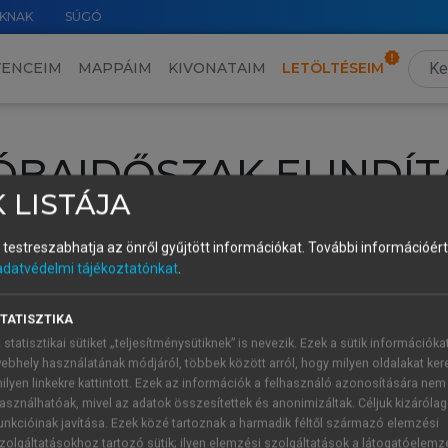
KNAK
SÚGÓ
VENCEIM
MAPPÁIM
KIVONATAIM
LETÖLTÉSEIM
ÓBAIDŐSZAK ELINDÍT
 LISTÁJA
intéséhez lépj be a saját fiókoddal, iskolai azonosítóddal vagy ú
és testreszabhatja az önről gyűjtött információkat.
További információért 
Új felhasználóként
1 óra díjmentes hozzáférésre
vagy jogosult
adatvédelmi tájékoztatónkat
.
k elindításához,
jelentkezz
be meglévő fiókoddal,
vagy hozz lé
A regisztráció után a
próbaidőszak
automatikusan
elindul.
TATISZTIKA
 statisztikai sütiket „teljesítménysütiknek” is nevezik. Ezek a sütik információka
ebhely használatának módjáról, többek között arról, hogy milyen oldalakat kere
ilyen linkekre kattintott. Ezek az információk a felhasználó azonosítására nem
ÚJ FIÓK 
ÁT FIÓKKAL
asználhatóak, mivel az adatok összesítettek és anonimizáltak. Céljuk kizáróla
1 óra díjme
unkcióinak javítása. Ezek közé tartoznak a harmadik féltől származó elemzési
zolgáltatásokhoz tartozó sütik; ilyen elemzési szolgáltatások a látogatóelemz