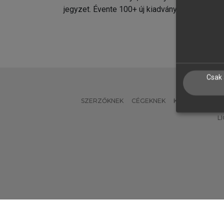
jegyzet. Évente 100+ új kiadvány.
kiadvá
Csak 
SZERZŐKNEK
CÉGEKNEK
KÖNYVTÁROSO
L
Verzió: 2.7.2