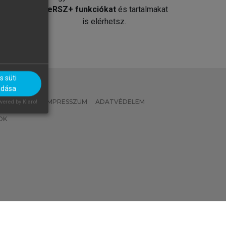
át
MeRSZ+ funkciókat
és tartalmakat
is elérhetsz.
 süti
adása
 IRÁNYELVEK
IMPRESSZUM
ADATVÉDELEM
ered by Klaro!
OK