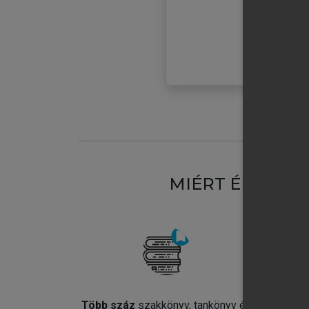
MIÉRT ÉRDEME
Több száz
szakkönyv, tankönyv és
Jel