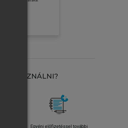
erződéseiben foglaltakat
ogadom.
ÓBÁLOM
AT HASZNÁLNI?
ntos
Egyéni előfizetéssel további