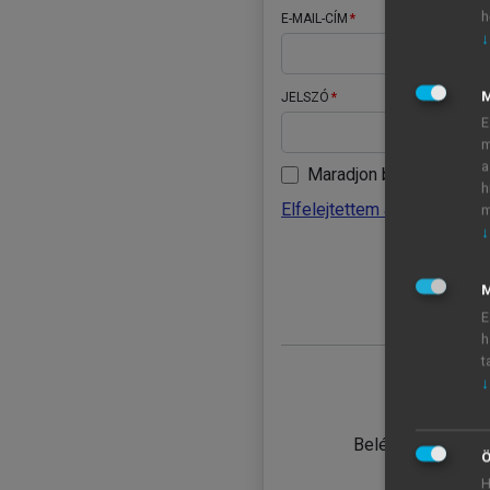
h
E-MAIL-CÍM
↓
JELSZÓ
E
m
a
Maradjon belépve
h
Elfelejtettem a jelszavamat
m
↓
BELÉ
M
E
h
t
↓
TANULÓ
Belépés intézmén
Ö
H