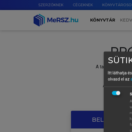
SZERZŐKNEK
CÉGEKNEK
KÖNYVTÁROSO
KÖNYVTÁR
KED
PR
SÜTIK
A tartalom megtek
Itt láthatja 
olvasd el az
A próbaidősza
S
A
w
m
BELÉPÉS SAJ
h
f
s