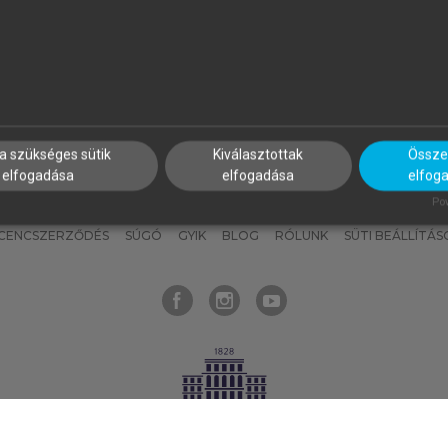
nyokat, hogy bármikor azonnal
részeket, és
készíts
saj
hozzájuk férhess!
jegyzeteket!
a szükséges sütik
Kiválasztottak
Összes
elfogadása
elfogadása
elfog
KNAK
SZERKESZTÉSI ÉS LEKTORÁLÁSI ALAPELVEK
MI – ÁLTALÁNOS
Pow
ICENCSZERZŐDÉS
SÚGÓ
GYIK
BLOG
RÓLUNK
SÜTI BEÁLLÍTÁS