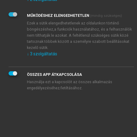
Kérek értesítést az Akadémiai Kiadó Zrt. újdonságairól,
akcióiról.
MŰKÖDÉSHEZ ELENGEDHETETLEN
(mindig szükséges)
Az
Adatkezelési tájékoztatóban
foglaltakat tudomásul
veszem és elfogadom.
Ezek a sütik elengedhetetlenek az oldalunkon történő
Az
Általános vásárlási feltételeket
, valamint a
szotar.net
és a
böngészéshez,a funkciók használatához, és a felhasználók
mersz.hu
oldalak licencszerződéseiben foglaltakat
nem tilthatják le azokat. A feltétlenül szükséges sütik közé
tudomásul veszem és elfogadom.
tartoznak többek között a személyre szabott beállításokat
kezelő sütik.
↓
3
szolgáltatás
KIPRÓBÁLOM
ÖSSZES APP ÁTKAPCSOLÁSA
Használja ezt a kapcsolót az összes alkalmazás
engedélyezéséhez/letiltásához.
MIÉRT ÉRDEMES A MERSZ ONLINE
OKOSKÖNYVTÁRAT HASZNÁLNI?