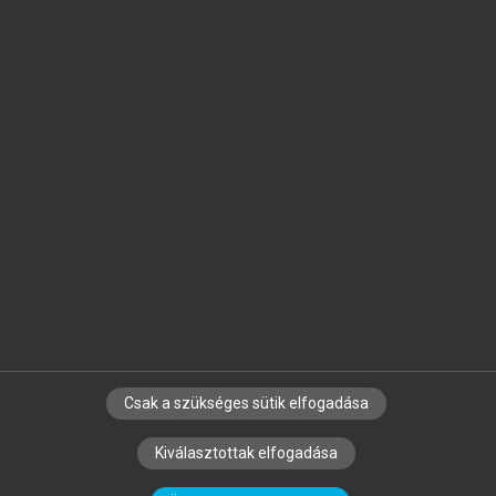
Jelöld meg a számodra fontos részeket, és
készíts
saját
jegyzeteket!
Egyéni előfizetéssel további
MeRSZ+ funkciókat
és
tartalmakat is elérhetsz.
Csak a szükséges sütik elfogadása
SZERZŐKNEK
CÉGEKNEK
KÖNYVTÁROSOKNAK
Kiválasztottak elfogadása
SZERKESZTÉSI ÉS LEKTORÁLÁSI ALAPELVEK