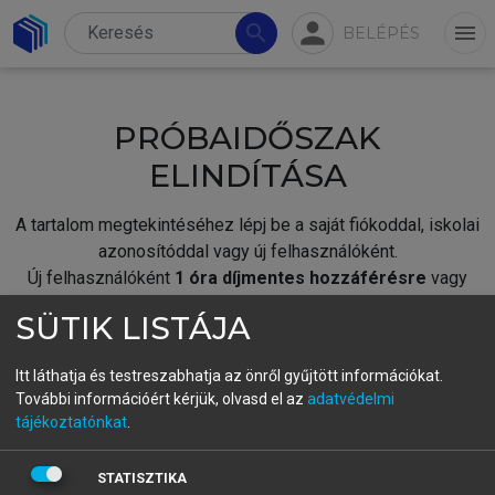
person
search
menu
BELÉPÉS
PRÓBAIDŐSZAK
ELINDÍTÁSA
A tartalom megtekintéséhez lépj be a saját fiókoddal, iskolai
azonosítóddal vagy új felhasználóként.
Új felhasználóként
1 óra díjmentes hozzáférésre
vagy
jogosult.
SÜTIK LISTÁJA
A próbaidőszak elindításához,
jelentkezz
be meglévő
fiókoddal,
vagy hozz létre új fiókot.
Itt láthatja és testreszabhatja az önről gyűjtött információkat.
További információért kérjük, olvasd el az
adatvédelmi
A regisztráció után a
próbaidőszak
automatikusan
elindul.
tájékoztatónkat
.
BELÉPÉS SAJÁT FIÓKKAL
STATISZTIKA