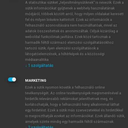
A statisztikai sütiket „teljesítménysütiknek” is nevezik. Ezek a
sütik információkat gyűjtenek a webhely használatának
módjáról, többek között arról, hogy milyen oldalakat keresett
ÚJ FIÓK LÉTREHOZÁSA
fel és milyen linkekre kattintott. Ezek az információk a
1 óra díjmentes hozzáférés
felhasználó azonosítására nem használhatóak, mivel az
adatok összesítettek és anonimizáltak. Céljuk kizárólag a
weboldal funkcióinak javítása. Ezek közé tartoznak a
E-MAIL-CÍM
harmadik féltől származó elemzési szolgáltatásokhoz
tartozó sütik; ilyen elemzési szolgáltatások a
látogatóelemzések, a hőtérképek és a közösségi
NÉV
médiaanalitika.
↓
1
szolgáltatás
JELSZÓ
MARKETING
Ezek a sütik nyomon követik a felhasználó online
tevékenységét. Az online tevékenységek megismerésével a
JELSZÓ ÚJRA
hirdetők relevánsabb reklámokat jeleníthetnek meg, és
korlátozhatják, hogy a felhasználó hány alkalommal láthat
egy hirdetést. Ezek a sütik más szervezetekkel és hirdetőkkel
is megoszthatják ezeket az információkat. Ezek állandó sütik,
Kérek értesítést a MeRSZ újdonságairól, akcióiról.
amelyek szinte mindig egy harmadik féltől származnak.
↓
2
szolgáltatás