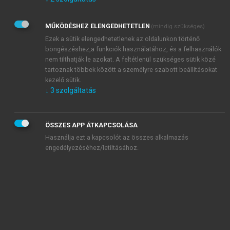
Kérek értesítést az Akadémiai Kiadó Zrt. újdonságairól,
akcióiról.
MŰKÖDÉSHEZ ELENGEDHETETLEN
(mindig szükséges)
Az
Adatkezelési tájékoztatóban
foglaltakat tudomásul
veszem és elfogadom.
Ezek a sütik elengedhetetlenek az oldalunkon történő
Az
Általános vásárlási feltételeket
, valamint a
szotar.net
és a
böngészéshez,a funkciók használatához, és a felhasználók
mersz.hu
oldalak licencszerződéseiben foglaltakat
nem tilthatják le azokat. A feltétlenül szükséges sütik közé
tudomásul veszem és elfogadom.
tartoznak többek között a személyre szabott beállításokat
kezelő sütik.
↓
3
szolgáltatás
KIPRÓBÁLOM
ÖSSZES APP ÁTKAPCSOLÁSA
Használja ezt a kapcsolót az összes alkalmazás
engedélyezéséhez/letiltásához.
MIÉRT ÉRDEMES A MERSZ ONLINE
OKOSKÖNYVTÁRAT HASZNÁLNI?