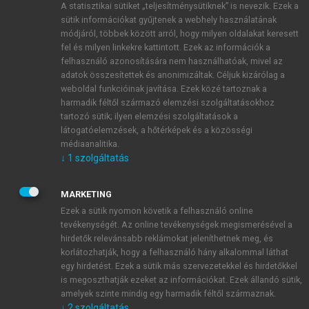
A statisztikai sütiket „teljesítménysütiknek” is nevezik. Ezek a
sütik információkat gyűjtenek a webhely használatának
módjáról, többek között arról, hogy milyen oldalakat keresett
ÚJ FIÓK LÉTREHOZÁSA
fel és milyen linkekre kattintott. Ezek az információk a
1 óra díjmentes hozzáférés
felhasználó azonosítására nem használhatóak, mivel az
adatok összesítettek és anonimizáltak. Céljuk kizárólag a
weboldal funkcióinak javítása. Ezek közé tartoznak a
E-MAIL-CÍM
harmadik féltől származó elemzési szolgáltatásokhoz
tartozó sütik; ilyen elemzési szolgáltatások a
látogatóelemzések, a hőtérképek és a közösségi
NÉV
médiaanalitika.
↓
1
szolgáltatás
JELSZÓ
MARKETING
Ezek a sütik nyomon követik a felhasználó online
tevékenységét. Az online tevékenységek megismerésével a
JELSZÓ ÚJRA
hirdetők relevánsabb reklámokat jeleníthetnek meg, és
korlátozhatják, hogy a felhasználó hány alkalommal láthat
egy hirdetést. Ezek a sütik más szervezetekkel és hirdetőkkel
is megoszthatják ezeket az információkat. Ezek állandó sütik,
Kérek értesítést a MeRSZ újdonságairól, akcióiról.
amelyek szinte mindig egy harmadik féltől származnak.
↓
2
szolgáltatás