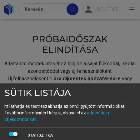
person
search
menu
BELÉPÉS
PRÓBAIDŐSZAK
ELINDÍTÁSA
A tartalom megtekintéséhez lépj be a saját fiókoddal, iskolai
azonosítóddal vagy új felhasználóként.
Új felhasználóként
1 óra díjmentes hozzáférésre
vagy
jogosult.
SÜTIK LISTÁJA
A próbaidőszak elindításához,
jelentkezz
be meglévő
fiókoddal,
vagy hozz létre új fiókot.
Itt láthatja és testreszabhatja az önről gyűjtött információkat.
További információért kérjük, olvasd el az
adatvédelmi
A regisztráció után a
próbaidőszak
automatikusan
elindul.
tájékoztatónkat
.
BELÉPÉS SAJÁT FIÓKKAL
STATISZTIKA