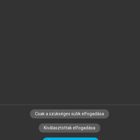
Jelöld meg a számodra fontos részeket, és
készíts
saját
jegyzeteket!
Egyéni előfizetéssel további
MeRSZ+ funkciókat
és
tartalmakat is elérhetsz.
Csak a szükséges sütik elfogadása
SZERZŐKNEK
CÉGEKNEK
KÖNYVTÁROSOKNAK
Kiválasztottak elfogadása
SZERKESZTÉSI ÉS LEKTORÁLÁSI ALAPELVEK