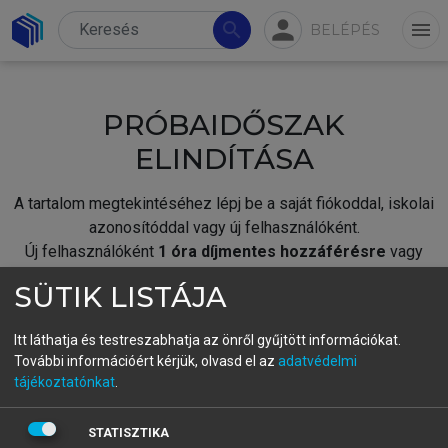
person
search
menu
BELÉPÉS
PRÓBAIDŐSZAK
ELINDÍTÁSA
A tartalom megtekintéséhez lépj be a saját fiókoddal, iskolai
azonosítóddal vagy új felhasználóként.
Új felhasználóként
1 óra díjmentes hozzáférésre
vagy
jogosult.
SÜTIK LISTÁJA
A próbaidőszak elindításához,
jelentkezz
be meglévő
fiókoddal,
vagy hozz létre új fiókot.
Itt láthatja és testreszabhatja az önről gyűjtött információkat.
További információért kérjük, olvasd el az
adatvédelmi
A regisztráció után a
próbaidőszak
automatikusan
elindul.
tájékoztatónkat
.
BELÉPÉS SAJÁT FIÓKKAL
STATISZTIKA