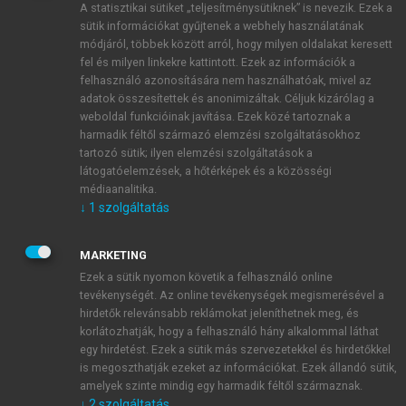
A statisztikai sütiket „teljesítménysütiknek” is nevezik. Ezek a
sütik információkat gyűjtenek a webhely használatának
módjáról, többek között arról, hogy milyen oldalakat keresett
ÚJ FIÓK LÉTREHOZÁSA
fel és milyen linkekre kattintott. Ezek az információk a
1 óra díjmentes hozzáférés
felhasználó azonosítására nem használhatóak, mivel az
adatok összesítettek és anonimizáltak. Céljuk kizárólag a
weboldal funkcióinak javítása. Ezek közé tartoznak a
E-MAIL-CÍM
harmadik féltől származó elemzési szolgáltatásokhoz
tartozó sütik; ilyen elemzési szolgáltatások a
látogatóelemzések, a hőtérképek és a közösségi
NÉV
médiaanalitika.
↓
1
szolgáltatás
JELSZÓ
MARKETING
Ezek a sütik nyomon követik a felhasználó online
tevékenységét. Az online tevékenységek megismerésével a
JELSZÓ ÚJRA
hirdetők relevánsabb reklámokat jeleníthetnek meg, és
korlátozhatják, hogy a felhasználó hány alkalommal láthat
egy hirdetést. Ezek a sütik más szervezetekkel és hirdetőkkel
is megoszthatják ezeket az információkat. Ezek állandó sütik,
Kérek értesítést a MeRSZ újdonságairól, akcióiról.
amelyek szinte mindig egy harmadik féltől származnak.
↓
2
szolgáltatás