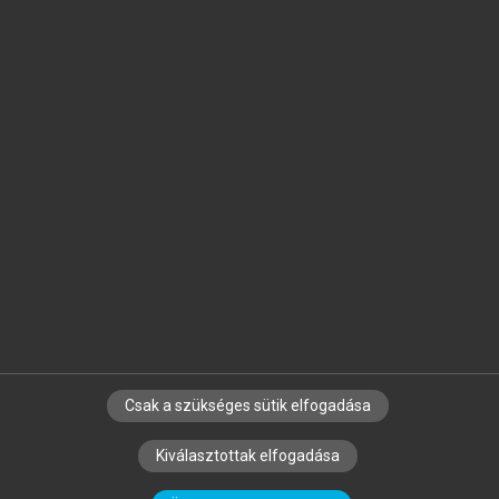
Jelöld meg a számodra fontos részeket, és
készíts
saját
jegyzeteket!
Egyéni előfizetéssel további
MeRSZ+ funkciókat
és
tartalmakat is elérhetsz.
Csak a szükséges sütik elfogadása
SZERZŐKNEK
CÉGEKNEK
KÖNYVTÁROSOKNAK
Kiválasztottak elfogadása
SZERKESZTÉSI ÉS LEKTORÁLÁSI ALAPELVEK