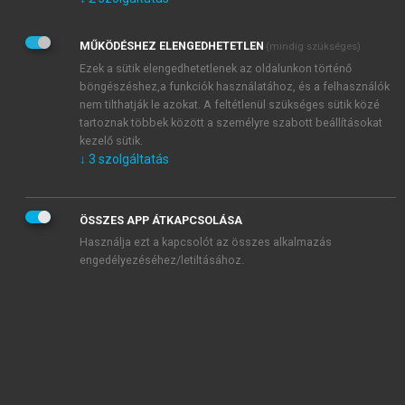
Kérek értesítést az Akadémiai Kiadó Zrt. újdonságairól,
akcióiról.
MŰKÖDÉSHEZ ELENGEDHETETLEN
(mindig szükséges)
Az
Adatkezelési tájékoztatóban
foglaltakat tudomásul
veszem és elfogadom.
Ezek a sütik elengedhetetlenek az oldalunkon történő
Az
Általános vásárlási feltételeket
, valamint a
szotar.net
és a
böngészéshez,a funkciók használatához, és a felhasználók
mersz.hu
oldalak licencszerződéseiben foglaltakat
nem tilthatják le azokat. A feltétlenül szükséges sütik közé
tudomásul veszem és elfogadom.
tartoznak többek között a személyre szabott beállításokat
kezelő sütik.
↓
3
szolgáltatás
KIPRÓBÁLOM
ÖSSZES APP ÁTKAPCSOLÁSA
Használja ezt a kapcsolót az összes alkalmazás
engedélyezéséhez/letiltásához.
MIÉRT ÉRDEMES A MERSZ ONLINE
OKOSKÖNYVTÁRAT HASZNÁLNI?