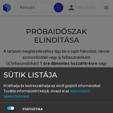
person
search
menu
BELÉPÉS
PRÓBAIDŐSZAK
ELINDÍTÁSA
A tartalom megtekintéséhez lépj be a saját fiókoddal, iskolai
azonosítóddal vagy új felhasználóként.
Új felhasználóként
1 óra díjmentes hozzáférésre
vagy
jogosult.
SÜTIK LISTÁJA
A próbaidőszak elindításához,
jelentkezz
be meglévő
fiókoddal,
vagy hozz létre új fiókot.
Itt láthatja és testreszabhatja az önről gyűjtött információkat.
További információért kérjük, olvasd el az
adatvédelmi
A regisztráció után a
próbaidőszak
automatikusan
elindul.
tájékoztatónkat
.
BELÉPÉS SAJÁT FIÓKKAL
STATISZTIKA