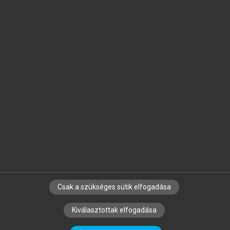
Jelöld meg a számodra fontos részeket, és
készíts
saját
jegyzeteket!
Egyéni előfizetéssel további
MeRSZ+ funkciókat
és
tartalmakat is elérhetsz.
Csak a szükséges sütik elfogadása
SZERZŐKNEK
CÉGEKNEK
KÖNYVTÁROSOKNAK
Kiválasztottak elfogadása
SZERKESZTÉSI ÉS LEKTORÁLÁSI ALAPELVEK