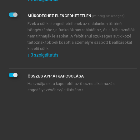
Kérek értesítést az Akadémiai Kiadó Zrt. újdonságairól,
akcióiról.
MŰKÖDÉSHEZ ELENGEDHETETLEN
(mindig szükséges)
Az
Adatkezelési tájékoztatóban
foglaltakat tudomásul
veszem és elfogadom.
Ezek a sütik elengedhetetlenek az oldalunkon történő
Az
Általános vásárlási feltételeket
, valamint a
szotar.net
és a
böngészéshez,a funkciók használatához, és a felhasználók
mersz.hu
oldalak licencszerződéseiben foglaltakat
nem tilthatják le azokat. A feltétlenül szükséges sütik közé
tudomásul veszem és elfogadom.
tartoznak többek között a személyre szabott beállításokat
kezelő sütik.
↓
3
szolgáltatás
KIPRÓBÁLOM
ÖSSZES APP ÁTKAPCSOLÁSA
Használja ezt a kapcsolót az összes alkalmazás
engedélyezéséhez/letiltásához.
MIÉRT ÉRDEMES A MERSZ ONLINE
OKOSKÖNYVTÁRAT HASZNÁLNI?