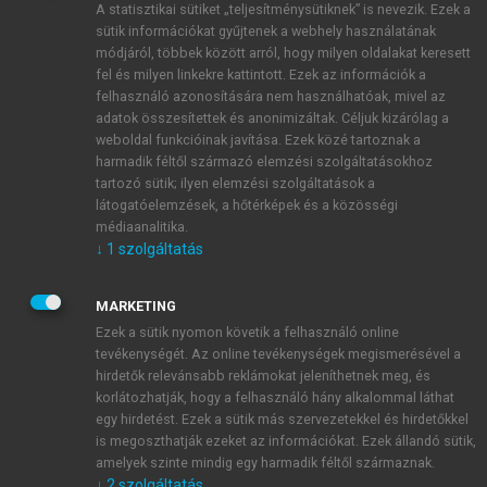
A statisztikai sütiket „teljesítménysütiknek” is nevezik. Ezek a
sütik információkat gyűjtenek a webhely használatának
módjáról, többek között arról, hogy milyen oldalakat keresett
ÚJ FIÓK LÉTREHOZÁSA
fel és milyen linkekre kattintott. Ezek az információk a
1 óra díjmentes hozzáférés
felhasználó azonosítására nem használhatóak, mivel az
adatok összesítettek és anonimizáltak. Céljuk kizárólag a
weboldal funkcióinak javítása. Ezek közé tartoznak a
E-MAIL-CÍM
harmadik féltől származó elemzési szolgáltatásokhoz
tartozó sütik; ilyen elemzési szolgáltatások a
látogatóelemzések, a hőtérképek és a közösségi
NÉV
médiaanalitika.
↓
1
szolgáltatás
JELSZÓ
MARKETING
Ezek a sütik nyomon követik a felhasználó online
tevékenységét. Az online tevékenységek megismerésével a
JELSZÓ ÚJRA
hirdetők relevánsabb reklámokat jeleníthetnek meg, és
korlátozhatják, hogy a felhasználó hány alkalommal láthat
egy hirdetést. Ezek a sütik más szervezetekkel és hirdetőkkel
is megoszthatják ezeket az információkat. Ezek állandó sütik,
Kérek értesítést a MeRSZ újdonságairól, akcióiról.
amelyek szinte mindig egy harmadik féltől származnak.
↓
2
szolgáltatás