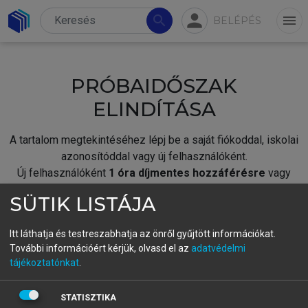
person
search
menu
BELÉPÉS
PRÓBAIDŐSZAK
ELINDÍTÁSA
A tartalom megtekintéséhez lépj be a saját fiókoddal, iskolai
azonosítóddal vagy új felhasználóként.
Új felhasználóként
1 óra díjmentes hozzáférésre
vagy
jogosult.
SÜTIK LISTÁJA
A próbaidőszak elindításához,
jelentkezz
be meglévő
fiókoddal,
vagy hozz létre új fiókot.
Itt láthatja és testreszabhatja az önről gyűjtött információkat.
További információért kérjük, olvasd el az
adatvédelmi
A regisztráció után a
próbaidőszak
automatikusan
elindul.
tájékoztatónkat
.
BELÉPÉS SAJÁT FIÓKKAL
STATISZTIKA