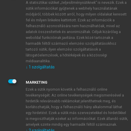
A statisztikai sütiket „teljesítménysütiknek” is nevezik. Ezek a
sütik információkat gyűjtenek a webhely használatának
módjáról, többek között arról, hogy milyen oldalakat keresett
ÚJ FIÓK LÉTREHOZÁSA
fel és milyen linkekre kattintott. Ezek az információk a
1 óra díjmentes hozzáférés
felhasználó azonosítására nem használhatóak, mivel az
adatok összesítettek és anonimizáltak. Céljuk kizárólag a
weboldal funkcióinak javítása. Ezek közé tartoznak a
E-MAIL-CÍM
harmadik féltől származó elemzési szolgáltatásokhoz
tartozó sütik; ilyen elemzési szolgáltatások a
látogatóelemzések, a hőtérképek és a közösségi
NÉV
médiaanalitika.
↓
1
szolgáltatás
JELSZÓ
MARKETING
Ezek a sütik nyomon követik a felhasználó online
tevékenységét. Az online tevékenységek megismerésével a
JELSZÓ ÚJRA
hirdetők relevánsabb reklámokat jeleníthetnek meg, és
korlátozhatják, hogy a felhasználó hány alkalommal láthat
egy hirdetést. Ezek a sütik más szervezetekkel és hirdetőkkel
is megoszthatják ezeket az információkat. Ezek állandó sütik,
Kérek értesítést a MeRSZ újdonságairól, akcióiról.
amelyek szinte mindig egy harmadik féltől származnak.
↓
2
szolgáltatás