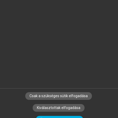
Jelöld meg a számodra fontos részeket, és
készíts
saját
jegyzeteket!
Egyéni előfizetéssel további
MeRSZ+ funkciókat
és
tartalmakat is elérhetsz.
Csak a szükséges sütik elfogadása
SZERZŐKNEK
CÉGEKNEK
KÖNYVTÁROSOKNAK
Kiválasztottak elfogadása
SZERKESZTÉSI ÉS LEKTORÁLÁSI ALAPELVEK