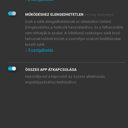
Kérek értesítést az Akadémiai Kiadó Zrt. újdonságairól,
akcióiról.
MŰKÖDÉSHEZ ELENGEDHETETLEN
(mindig szükséges)
Az
Adatkezelési tájékoztatóban
foglaltakat tudomásul
veszem és elfogadom.
Ezek a sütik elengedhetetlenek az oldalunkon történő
Az
Általános vásárlási feltételeket
, valamint a
szotar.net
és a
böngészéshez,a funkciók használatához, és a felhasználók
mersz.hu
oldalak licencszerződéseiben foglaltakat
nem tilthatják le azokat. A feltétlenül szükséges sütik közé
tudomásul veszem és elfogadom.
tartoznak többek között a személyre szabott beállításokat
kezelő sütik.
↓
3
szolgáltatás
KIPRÓBÁLOM
ÖSSZES APP ÁTKAPCSOLÁSA
Használja ezt a kapcsolót az összes alkalmazás
engedélyezéséhez/letiltásához.
MIÉRT ÉRDEMES A MERSZ ONLINE
OKOSKÖNYVTÁRAT HASZNÁLNI?