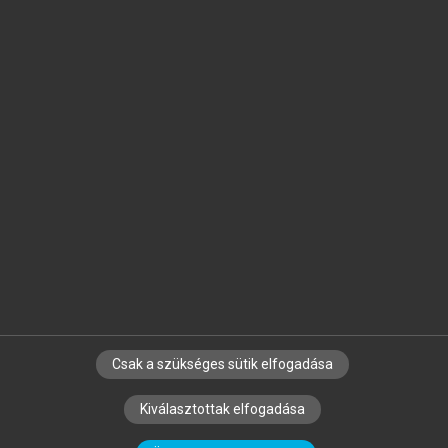
Jelöld meg a számodra fontos részeket, és
készíts
saját
jegyzeteket!
Egyéni előfizetéssel további
MeRSZ+ funkciókat
és
tartalmakat is elérhetsz.
Csak a szükséges sütik elfogadása
SZERZŐKNEK
CÉGEKNEK
KÖNYVTÁROSOKNAK
Kiválasztottak elfogadása
SZERKESZTÉSI ÉS LEKTORÁLÁSI ALAPELVEK