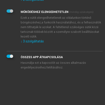
Kérek értesítést az Akadémiai Kiadó Zrt. újdonságairól,
akcióiról.
MŰKÖDÉSHEZ ELENGEDHETETLEN
(mindig szükséges)
Az
Adatkezelési tájékoztatóban
foglaltakat tudomásul
veszem és elfogadom.
Ezek a sütik elengedhetetlenek az oldalunkon történő
Az
Általános vásárlási feltételeket
, valamint a
szotar.net
és a
böngészéshez,a funkciók használatához, és a felhasználók
mersz.hu
oldalak licencszerződéseiben foglaltakat
nem tilthatják le azokat. A feltétlenül szükséges sütik közé
tudomásul veszem és elfogadom.
tartoznak többek között a személyre szabott beállításokat
kezelő sütik.
↓
3
szolgáltatás
KIPRÓBÁLOM
ÖSSZES APP ÁTKAPCSOLÁSA
Használja ezt a kapcsolót az összes alkalmazás
engedélyezéséhez/letiltásához.
MIÉRT ÉRDEMES A MERSZ ONLINE
OKOSKÖNYVTÁRAT HASZNÁLNI?