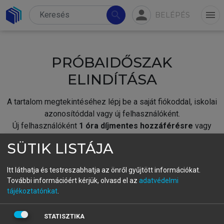
person
search
menu
BELÉPÉS
PRÓBAIDŐSZAK
ELINDÍTÁSA
A tartalom megtekintéséhez lépj be a saját fiókoddal, iskolai
azonosítóddal vagy új felhasználóként.
Új felhasználóként
1 óra díjmentes hozzáférésre
vagy
jogosult.
SÜTIK LISTÁJA
A próbaidőszak elindításához,
jelentkezz
be meglévő
fiókoddal,
vagy hozz létre új fiókot.
Itt láthatja és testreszabhatja az önről gyűjtött információkat.
További információért kérjük, olvasd el az
adatvédelmi
A regisztráció után a
próbaidőszak
automatikusan
elindul.
tájékoztatónkat
.
BELÉPÉS SAJÁT FIÓKKAL
STATISZTIKA