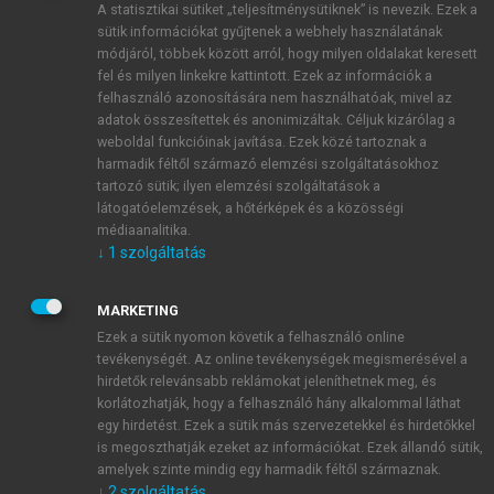
A statisztikai sütiket „teljesítménysütiknek” is nevezik. Ezek a
sütik információkat gyűjtenek a webhely használatának
módjáról, többek között arról, hogy milyen oldalakat keresett
ÚJ FIÓK LÉTREHOZÁSA
fel és milyen linkekre kattintott. Ezek az információk a
1 óra díjmentes hozzáférés
felhasználó azonosítására nem használhatóak, mivel az
adatok összesítettek és anonimizáltak. Céljuk kizárólag a
weboldal funkcióinak javítása. Ezek közé tartoznak a
E-MAIL-CÍM
harmadik féltől származó elemzési szolgáltatásokhoz
tartozó sütik; ilyen elemzési szolgáltatások a
látogatóelemzések, a hőtérképek és a közösségi
NÉV
médiaanalitika.
↓
1
szolgáltatás
JELSZÓ
MARKETING
Ezek a sütik nyomon követik a felhasználó online
tevékenységét. Az online tevékenységek megismerésével a
JELSZÓ ÚJRA
hirdetők relevánsabb reklámokat jeleníthetnek meg, és
korlátozhatják, hogy a felhasználó hány alkalommal láthat
egy hirdetést. Ezek a sütik más szervezetekkel és hirdetőkkel
is megoszthatják ezeket az információkat. Ezek állandó sütik,
Kérek értesítést a MeRSZ újdonságairól, akcióiról.
amelyek szinte mindig egy harmadik féltől származnak.
↓
2
szolgáltatás