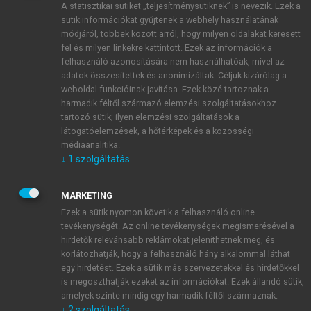
A statisztikai sütiket „teljesítménysütiknek” is nevezik. Ezek a
sütik információkat gyűjtenek a webhely használatának
módjáról, többek között arról, hogy milyen oldalakat keresett
ÚJ FIÓK LÉTREHOZÁSA
fel és milyen linkekre kattintott. Ezek az információk a
1 óra díjmentes hozzáférés
felhasználó azonosítására nem használhatóak, mivel az
adatok összesítettek és anonimizáltak. Céljuk kizárólag a
weboldal funkcióinak javítása. Ezek közé tartoznak a
E-MAIL-CÍM
harmadik féltől származó elemzési szolgáltatásokhoz
tartozó sütik; ilyen elemzési szolgáltatások a
látogatóelemzések, a hőtérképek és a közösségi
NÉV
médiaanalitika.
↓
1
szolgáltatás
JELSZÓ
MARKETING
Ezek a sütik nyomon követik a felhasználó online
tevékenységét. Az online tevékenységek megismerésével a
JELSZÓ ÚJRA
hirdetők relevánsabb reklámokat jeleníthetnek meg, és
korlátozhatják, hogy a felhasználó hány alkalommal láthat
egy hirdetést. Ezek a sütik más szervezetekkel és hirdetőkkel
is megoszthatják ezeket az információkat. Ezek állandó sütik,
Kérek értesítést a MeRSZ újdonságairól, akcióiról.
amelyek szinte mindig egy harmadik féltől származnak.
↓
2
szolgáltatás