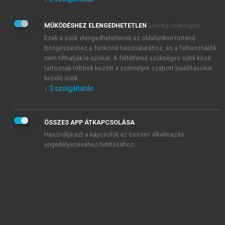
Kérek értesítést az Akadémiai Kiadó Zrt. újdonságairól,
akcióiról.
MŰKÖDÉSHEZ ELENGEDHETETLEN
(mindig szükséges)
Az
Adatkezelési tájékoztatóban
foglaltakat tudomásul
veszem és elfogadom.
Ezek a sütik elengedhetetlenek az oldalunkon történő
Az
Általános vásárlási feltételeket
, valamint a
szotar.net
és a
böngészéshez,a funkciók használatához, és a felhasználók
mersz.hu
oldalak licencszerződéseiben foglaltakat
nem tilthatják le azokat. A feltétlenül szükséges sütik közé
tudomásul veszem és elfogadom.
tartoznak többek között a személyre szabott beállításokat
kezelő sütik.
↓
3
szolgáltatás
KIPRÓBÁLOM
ÖSSZES APP ÁTKAPCSOLÁSA
Használja ezt a kapcsolót az összes alkalmazás
engedélyezéséhez/letiltásához.
MIÉRT ÉRDEMES A MERSZ ONLINE
OKOSKÖNYVTÁRAT HASZNÁLNI?