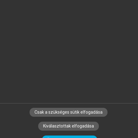
Jelöld meg a számodra fontos részeket, és
készíts
saját
jegyzeteket!
Egyéni előfizetéssel további
MeRSZ+ funkciókat
és
tartalmakat is elérhetsz.
Csak a szükséges sütik elfogadása
SZERZŐKNEK
CÉGEKNEK
KÖNYVTÁROSOKNAK
Kiválasztottak elfogadása
SZERKESZTÉSI ÉS LEKTORÁLÁSI ALAPELVEK