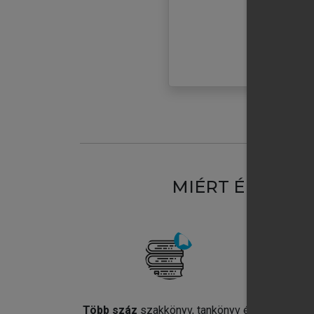
MIÉRT ÉRDEME
Több száz
szakkönyv, tankönyv és
Jel