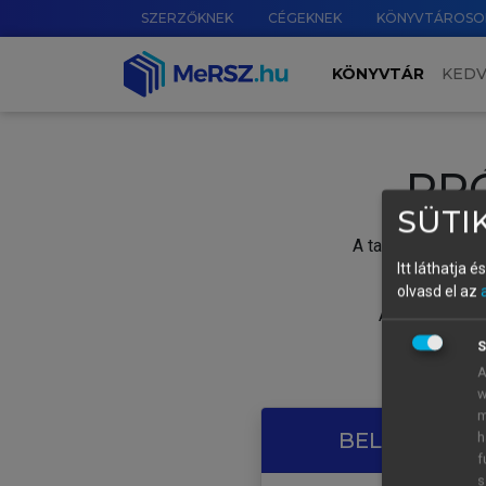
SZERZŐKNEK
CÉGEKNEK
KÖNYVTÁROSO
KÖNYVTÁR
KED
PR
SÜTIK
A tartalom megtek
Itt láthatja 
olvasd el az
A próbaidősza
S
A
w
m
BELÉPÉS SAJ
h
f
s