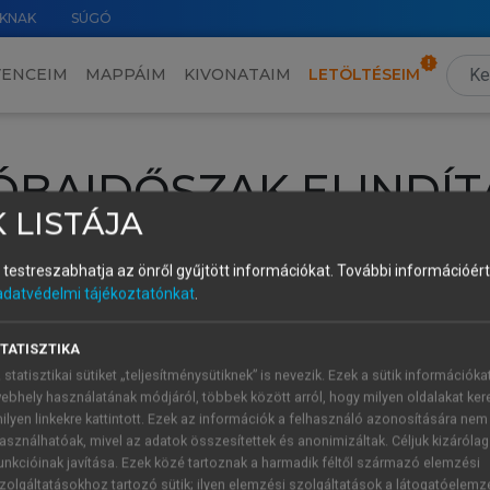
KNAK
SÚGÓ
VENCEIM
MAPPÁIM
KIVONATAIM
LETÖLTÉSEIM
ÓBAIDŐSZAK ELINDÍT
 LISTÁJA
intéséhez lépj be a saját fiókoddal, iskolai azonosítóddal vagy ú
és testreszabhatja az önről gyűjtött információkat.
További információért 
Új felhasználóként
1 óra díjmentes hozzáférésre
vagy jogosult
adatvédelmi tájékoztatónkat
.
k elindításához,
jelentkezz
be meglévő fiókoddal,
vagy hozz lé
A regisztráció után a
próbaidőszak
automatikusan
elindul.
TATISZTIKA
 statisztikai sütiket „teljesítménysütiknek” is nevezik. Ezek a sütik információka
ebhely használatának módjáról, többek között arról, hogy milyen oldalakat kere
ilyen linkekre kattintott. Ezek az információk a felhasználó azonosítására nem
ÚJ FIÓK 
ÁT FIÓKKAL
asználhatóak, mivel az adatok összesítettek és anonimizáltak. Céljuk kizáróla
1 óra díjme
unkcióinak javítása. Ezek közé tartoznak a harmadik féltől származó elemzési
zolgáltatásokhoz tartozó sütik; ilyen elemzési szolgáltatások a látogatóelemz