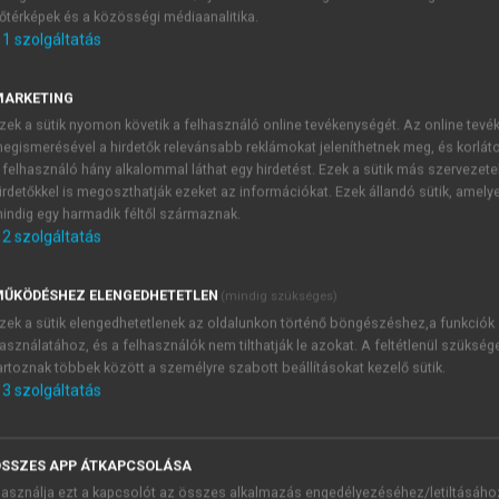
őtérképek és a közösségi médiaanalitika.
E-MAIL-CÍM
1
szolgáltatás
MARKETING
NÉV
zek a sütik nyomon követik a felhasználó online tevékenységét. Az online tev
egismerésével a hirdetők relevánsabb reklámokat jeleníthetnek meg, és korlát
 felhasználó hány alkalommal láthat egy hirdetést. Ezek a sütik más szervezete
JELSZÓ
irdetőkkel is megoszthatják ezeket az információkat. Ezek állandó sütik, amely
indig egy harmadik féltől származnak.
2
szolgáltatás
JELSZÓ ÚJRA
PÉS
ŰKÖDÉSHEZ ELENGEDHETETLEN
(mindig szükséges)
zek a sütik elengedhetetlenek az oldalunkon történő böngészéshez,a funkciók
asználatához, és a felhasználók nem tilthatják le azokat. A feltétlenül szükség
Kérek értesítést a MeRSZ új
artoznak többek között a személyre szabott beállításokat kezelő sütik.
Kérek értesítést az Akadémi
3
szolgáltatás
akcióiról.
 VAGY?
Az
Adatkezelési tájékozta
yi azonosítóval
veszem és elfogadom.
SSZES APP ÁTKAPCSOLÁSA
Az
Általános vásárlási felt
asználja ezt a kapcsolót az összes alkalmazás engedélyezéséhez/letiltásáho