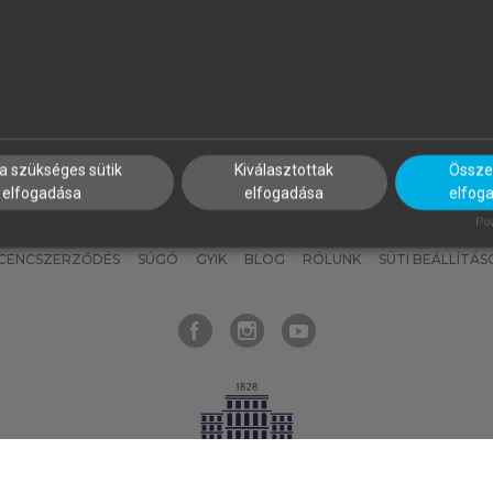
nyokat, hogy bármikor azonnal
részeket, és
készíts
saj
hozzájuk férhess!
jegyzeteket!
a szükséges sütik
Kiválasztottak
Összes
elfogadása
elfogadása
elfog
KNAK
SZERKESZTÉSI ÉS LEKTORÁLÁSI ALAPELVEK
MI – ÁLTALÁNOS
Pow
ICENCSZERZŐDÉS
SÚGÓ
GYIK
BLOG
RÓLUNK
SÜTI BEÁLLÍTÁS