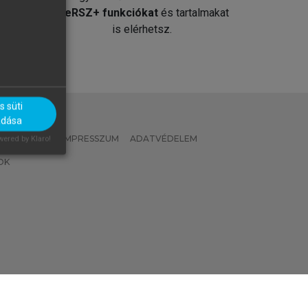
át
MeRSZ+ funkciókat
és tartalmakat
is elérhetsz.
 süti
adása
 IRÁNYELVEK
IMPRESSZUM
ADATVÉDELEM
ered by Klaro!
OK