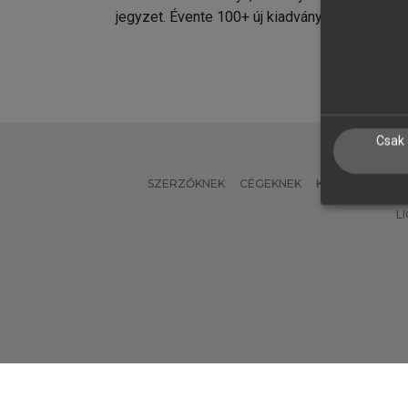
jegyzet. Évente 100+ új kiadvány.
kiadvá
Csak 
SZERZŐKNEK
CÉGEKNEK
KÖNYVTÁROSO
L
Verzió: 2.7.2