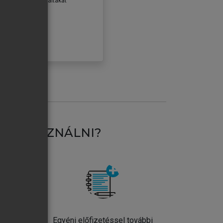
erződéseiben foglaltakat
ogadom.
ÓBÁLOM
AT HASZNÁLNI?
ntos
Egyéni előfizetéssel további