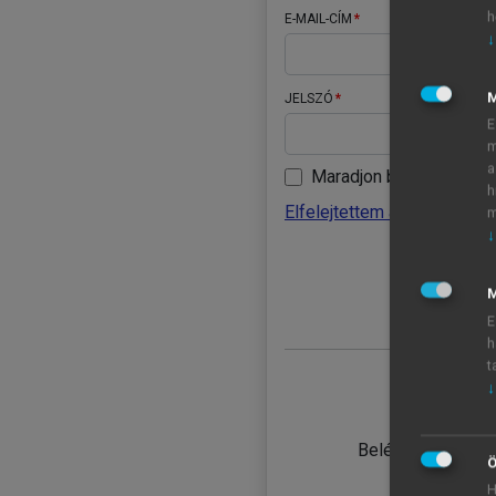
h
E-MAIL-CÍM
↓
JELSZÓ
E
m
a
Maradjon belépve
h
Elfelejtettem a jelszavamat
m
↓
BELÉ
M
E
h
t
↓
TANULÓ
Belépés intézmén
Ö
H