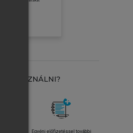
erződéseiben foglaltakat
ogadom.
ÓBÁLOM
AT HASZNÁLNI?
ntos
Egyéni előfizetéssel további