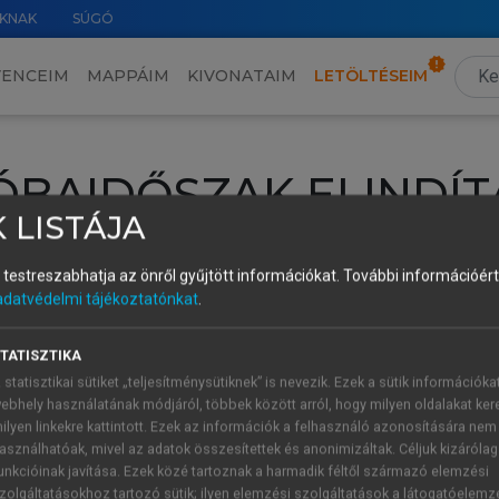
KNAK
SÚGÓ
VENCEIM
MAPPÁIM
KIVONATAIM
LETÖLTÉSEIM
ÓBAIDŐSZAK ELINDÍT
 LISTÁJA
intéséhez lépj be a saját fiókoddal, iskolai azonosítóddal vagy ú
és testreszabhatja az önről gyűjtött információkat.
További információért 
Új felhasználóként
1 óra díjmentes hozzáférésre
vagy jogosult
adatvédelmi tájékoztatónkat
.
k elindításához,
jelentkezz
be meglévő fiókoddal,
vagy hozz lé
A regisztráció után a
próbaidőszak
automatikusan
elindul.
TATISZTIKA
 statisztikai sütiket „teljesítménysütiknek” is nevezik. Ezek a sütik információka
ebhely használatának módjáról, többek között arról, hogy milyen oldalakat kere
ilyen linkekre kattintott. Ezek az információk a felhasználó azonosítására nem
ÚJ FIÓK 
ÁT FIÓKKAL
asználhatóak, mivel az adatok összesítettek és anonimizáltak. Céljuk kizáróla
1 óra díjme
unkcióinak javítása. Ezek közé tartoznak a harmadik féltől származó elemzési
zolgáltatásokhoz tartozó sütik; ilyen elemzési szolgáltatások a látogatóelemz