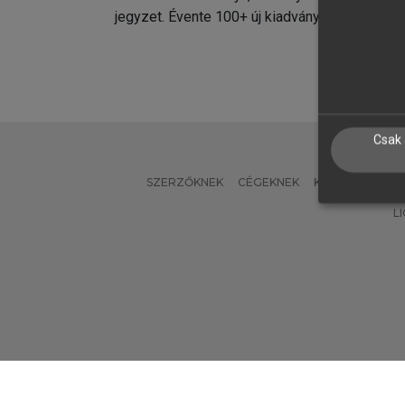
jegyzet. Évente 100+ új kiadvány.
kiadvá
Csak 
SZERZŐKNEK
CÉGEKNEK
KÖNYVTÁROSO
L
Verzió: 2.7.2