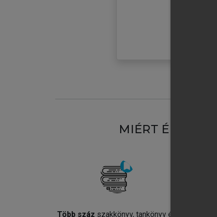
MIÉRT ÉRDEME
Több száz
szakkönyv, tankönyv és
Jel