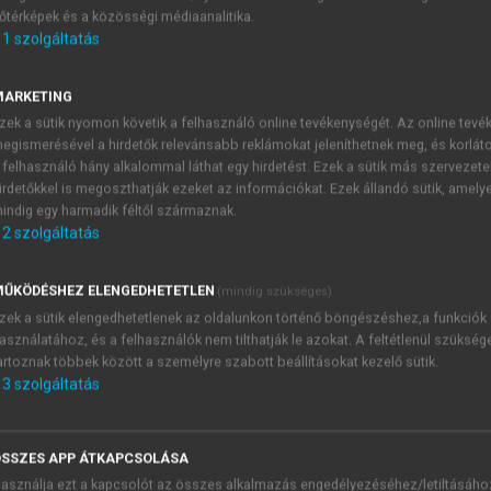
őtérképek és a közösségi médiaanalitika.
E-MAIL-CÍM
1
szolgáltatás
MARKETING
NÉV
zek a sütik nyomon követik a felhasználó online tevékenységét. Az online tev
egismerésével a hirdetők relevánsabb reklámokat jeleníthetnek meg, és korlát
 felhasználó hány alkalommal láthat egy hirdetést. Ezek a sütik más szervezete
JELSZÓ
irdetőkkel is megoszthatják ezeket az információkat. Ezek állandó sütik, amely
indig egy harmadik féltől származnak.
2
szolgáltatás
JELSZÓ ÚJRA
PÉS
ŰKÖDÉSHEZ ELENGEDHETETLEN
(mindig szükséges)
zek a sütik elengedhetetlenek az oldalunkon történő böngészéshez,a funkciók
asználatához, és a felhasználók nem tilthatják le azokat. A feltétlenül szükség
Kérek értesítést a MeRSZ új
artoznak többek között a személyre szabott beállításokat kezelő sütik.
Kérek értesítést az Akadémi
3
szolgáltatás
akcióiról.
 VAGY?
Az
Adatkezelési tájékozta
yi azonosítóval
veszem és elfogadom.
SSZES APP ÁTKAPCSOLÁSA
Az
Általános vásárlási felt
asználja ezt a kapcsolót az összes alkalmazás engedélyezéséhez/letiltásáho