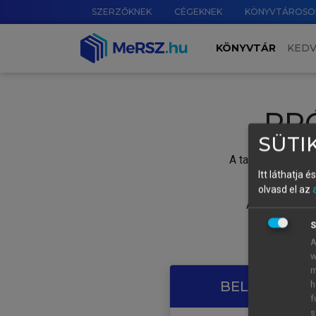
SZERZŐKNEK
CÉGEKNEK
KÖNYVTÁROSO
KÖNYVTÁR
KED
PR
SÜTIK
A tartalom megtek
Itt láthatja 
olvasd el az
A próbaidősza
S
A
w
m
BELÉPÉS SAJ
h
f
s