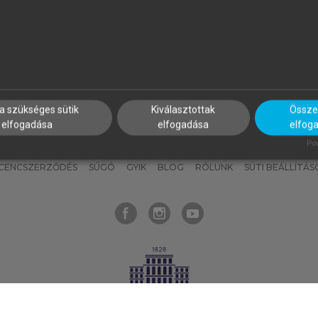
nyokat, hogy bármikor azonnal
részeket, és
készíts
saj
hozzájuk férhess!
jegyzeteket!
a szükséges sütik
Kiválasztottak
Összes
elfogadása
elfogadása
elfog
KNAK
SZERKESZTÉSI ÉS LEKTORÁLÁSI ALAPELVEK
MI – ÁLTALÁNOS
Pow
ICENCSZERZŐDÉS
SÚGÓ
GYIK
BLOG
RÓLUNK
SÜTI BEÁLLÍTÁS