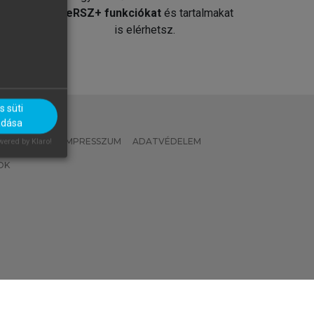
át
MeRSZ+ funkciókat
és tartalmakat
is elérhetsz.
 süti
adása
 IRÁNYELVEK
IMPRESSZUM
ADATVÉDELEM
ered by Klaro!
OK