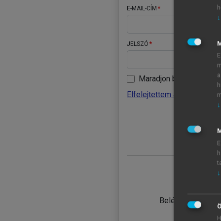
h
E-MAIL-CÍM
↓
JELSZÓ
E
m
a
Maradjon belépve
h
Elfelejtettem a jelszavamat
m
↓
BELÉ
M
E
h
t
↓
TANULÓ
Belépés intézmén
Ö
H