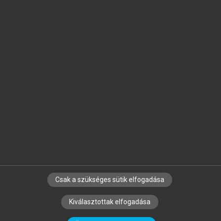
Jelöld meg a számodra fontos részeket, és
készíts
saját
jegyzeteket!
Egyéni előfizetéssel további
MeRSZ+ funkciókat
és
tartalmakat is elérhetsz.
Csak a szükséges sütik elfogadása
SZERZŐKNEK
CÉGEKNEK
KÖNYVTÁROSOKNAK
Kiválasztottak elfogadása
SZERKESZTÉSI ÉS LEKTORÁLÁSI ALAPELVEK