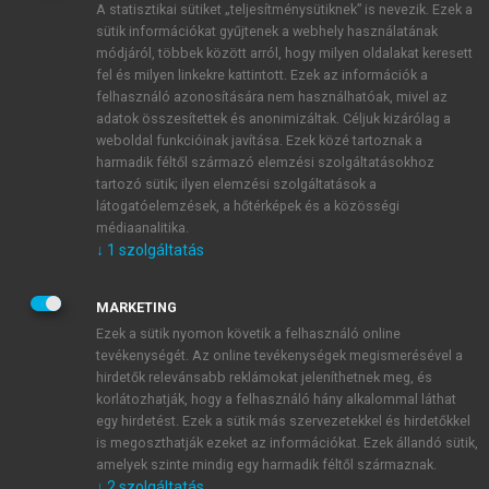
A statisztikai sütiket „teljesítménysütiknek” is nevezik. Ezek a
sütik információkat gyűjtenek a webhely használatának
módjáról, többek között arról, hogy milyen oldalakat keresett
ÚJ FIÓK LÉTREHOZÁSA
fel és milyen linkekre kattintott. Ezek az információk a
1 óra díjmentes hozzáférés
felhasználó azonosítására nem használhatóak, mivel az
adatok összesítettek és anonimizáltak. Céljuk kizárólag a
weboldal funkcióinak javítása. Ezek közé tartoznak a
E-MAIL-CÍM
harmadik féltől származó elemzési szolgáltatásokhoz
tartozó sütik; ilyen elemzési szolgáltatások a
látogatóelemzések, a hőtérképek és a közösségi
NÉV
médiaanalitika.
↓
1
szolgáltatás
JELSZÓ
MARKETING
Ezek a sütik nyomon követik a felhasználó online
tevékenységét. Az online tevékenységek megismerésével a
JELSZÓ ÚJRA
hirdetők relevánsabb reklámokat jeleníthetnek meg, és
korlátozhatják, hogy a felhasználó hány alkalommal láthat
egy hirdetést. Ezek a sütik más szervezetekkel és hirdetőkkel
is megoszthatják ezeket az információkat. Ezek állandó sütik,
Kérek értesítést a MeRSZ újdonságairól, akcióiról.
amelyek szinte mindig egy harmadik féltől származnak.
↓
2
szolgáltatás