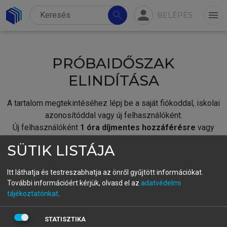
person
search
menu
BELÉPÉS
PRÓBAIDŐSZAK
ELINDÍTÁSA
A tartalom megtekintéséhez lépj be a saját fiókoddal, iskolai
azonosítóddal vagy új felhasználóként.
Új felhasználóként
1 óra díjmentes hozzáférésre
vagy
jogosult.
SÜTIK LISTÁJA
A próbaidőszak elindításához,
jelentkezz
be meglévő
fiókoddal,
vagy hozz létre új fiókot.
Itt láthatja és testreszabhatja az önről gyűjtött információkat.
További információért kérjük, olvasd el az
adatvédelmi
A regisztráció után a
próbaidőszak
automatikusan
elindul.
tájékoztatónkat
.
BELÉPÉS SAJÁT FIÓKKAL
STATISZTIKA