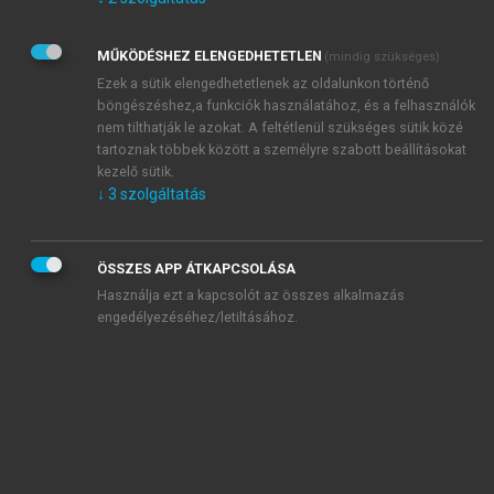
Kérek értesítést az Akadémiai Kiadó Zrt. újdonságairól,
akcióiról.
MŰKÖDÉSHEZ ELENGEDHETETLEN
(mindig szükséges)
Az
Adatkezelési tájékoztatóban
foglaltakat tudomásul
veszem és elfogadom.
Ezek a sütik elengedhetetlenek az oldalunkon történő
Az
Általános vásárlási feltételeket
, valamint a
szotar.net
és a
böngészéshez,a funkciók használatához, és a felhasználók
mersz.hu
oldalak licencszerződéseiben foglaltakat
nem tilthatják le azokat. A feltétlenül szükséges sütik közé
tudomásul veszem és elfogadom.
tartoznak többek között a személyre szabott beállításokat
kezelő sütik.
↓
3
szolgáltatás
KIPRÓBÁLOM
ÖSSZES APP ÁTKAPCSOLÁSA
Használja ezt a kapcsolót az összes alkalmazás
engedélyezéséhez/letiltásához.
MIÉRT ÉRDEMES A MERSZ ONLINE
OKOSKÖNYVTÁRAT HASZNÁLNI?