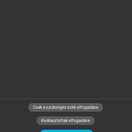
Jelöld meg a számodra fontos részeket, és
készíts
saját
jegyzeteket!
Egyéni előfizetéssel további
MeRSZ+ funkciókat
és
tartalmakat is elérhetsz.
Csak a szükséges sütik elfogadása
SZERZŐKNEK
CÉGEKNEK
KÖNYVTÁROSOKNAK
Kiválasztottak elfogadása
SZERKESZTÉSI ÉS LEKTORÁLÁSI ALAPELVEK