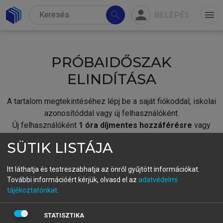
person
search
menu
BELÉPÉS
PRÓBAIDŐSZAK
ELINDÍTÁSA
A tartalom megtekintéséhez lépj be a saját fiókoddal, iskolai
azonosítóddal vagy új felhasználóként.
Új felhasználóként
1 óra díjmentes hozzáférésre
vagy
jogosult.
SÜTIK LISTÁJA
A próbaidőszak elindításához,
jelentkezz
be meglévő
fiókoddal,
vagy hozz létre új fiókot.
Itt láthatja és testreszabhatja az önről gyűjtött információkat.
További információért kérjük, olvasd el az
adatvédelmi
A regisztráció után a
próbaidőszak
automatikusan
elindul.
tájékoztatónkat
.
BELÉPÉS SAJÁT FIÓKKAL
STATISZTIKA