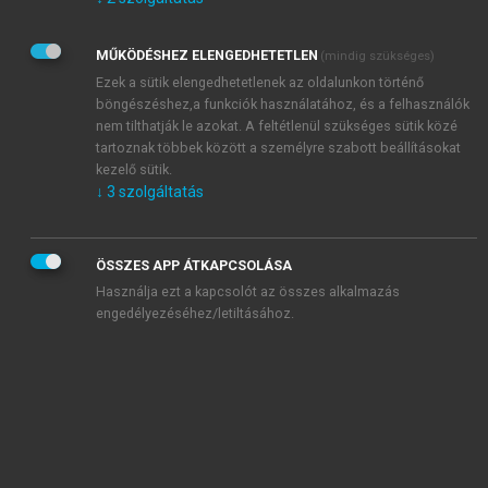
Kérek értesítést az Akadémiai Kiadó Zrt. újdonságairól,
akcióiról.
MŰKÖDÉSHEZ ELENGEDHETETLEN
(mindig szükséges)
Az
Adatkezelési tájékoztatóban
foglaltakat tudomásul
veszem és elfogadom.
Ezek a sütik elengedhetetlenek az oldalunkon történő
Az
Általános vásárlási feltételeket
, valamint a
szotar.net
és a
böngészéshez,a funkciók használatához, és a felhasználók
mersz.hu
oldalak licencszerződéseiben foglaltakat
nem tilthatják le azokat. A feltétlenül szükséges sütik közé
tudomásul veszem és elfogadom.
tartoznak többek között a személyre szabott beállításokat
kezelő sütik.
↓
3
szolgáltatás
KIPRÓBÁLOM
ÖSSZES APP ÁTKAPCSOLÁSA
Használja ezt a kapcsolót az összes alkalmazás
engedélyezéséhez/letiltásához.
MIÉRT ÉRDEMES A MERSZ ONLINE
OKOSKÖNYVTÁRAT HASZNÁLNI?