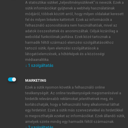
A statisztikai sütiket „teljesítménysütiknek” is nevezik. Ezek a
sütik információkat gyűjtenek a webhely használatának
módjáról, többek között arról, hogy milyen oldalakat keresett
ÚJ FIÓK LÉTREHOZÁSA
fel és milyen linkekre kattintott. Ezek az információk a
1 óra díjmentes hozzáférés
felhasználó azonosítására nem használhatóak, mivel az
adatok összesítettek és anonimizáltak. Céljuk kizárólag a
weboldal funkcióinak javítása. Ezek közé tartoznak a
E-MAIL-CÍM
harmadik féltől származó elemzési szolgáltatásokhoz
tartozó sütik; ilyen elemzési szolgáltatások a
látogatóelemzések, a hőtérképek és a közösségi
NÉV
médiaanalitika.
↓
1
szolgáltatás
JELSZÓ
MARKETING
Ezek a sütik nyomon követik a felhasználó online
tevékenységét. Az online tevékenységek megismerésével a
JELSZÓ ÚJRA
hirdetők relevánsabb reklámokat jeleníthetnek meg, és
korlátozhatják, hogy a felhasználó hány alkalommal láthat
egy hirdetést. Ezek a sütik más szervezetekkel és hirdetőkkel
is megoszthatják ezeket az információkat. Ezek állandó sütik,
Kérek értesítést a MeRSZ újdonságairól, akcióiról.
amelyek szinte mindig egy harmadik féltől származnak.
↓
2
szolgáltatás