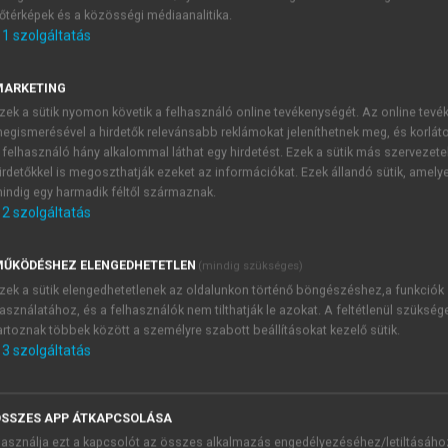
őtérképek és a közösségi médiaanalitika.
E-MAIL-CÍM
1
szolgáltatás
MARKETING
NÉV
zek a sütik nyomon követik a felhasználó online tevékenységét. Az online tev
egismerésével a hirdetők relevánsabb reklámokat jeleníthetnek meg, és korlát
 felhasználó hány alkalommal láthat egy hirdetést. Ezek a sütik más szervezete
JELSZÓ
irdetőkkel is megoszthatják ezeket az információkat. Ezek állandó sütik, amely
indig egy harmadik féltől származnak.
2
szolgáltatás
JELSZÓ ÚJRA
PÉS
ŰKÖDÉSHEZ ELENGEDHETETLEN
(mindig szükséges)
zek a sütik elengedhetetlenek az oldalunkon történő böngészéshez,a funkciók
asználatához, és a felhasználók nem tilthatják le azokat. A feltétlenül szükség
Kérek értesítést a MeRSZ új
artoznak többek között a személyre szabott beállításokat kezelő sütik.
Kérek értesítést az Akadémi
3
szolgáltatás
akcióiról.
 VAGY?
Az
Adatkezelési tájékozta
yi azonosítóval
veszem és elfogadom.
SSZES APP ÁTKAPCSOLÁSA
Az
Általános vásárlási felt
asználja ezt a kapcsolót az összes alkalmazás engedélyezéséhez/letiltásáho