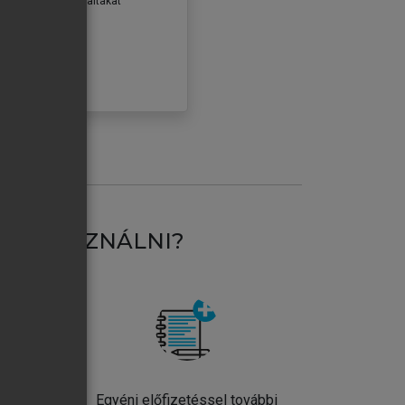
erződéseiben foglaltakat
ogadom.
ÓBÁLOM
AT HASZNÁLNI?
ntos
Egyéni előfizetéssel további