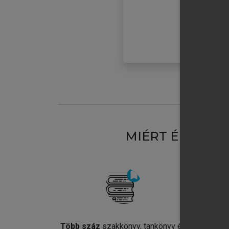
MIÉRT ÉRDEME
Több száz
szakkönyv, tankönyv és
Jel