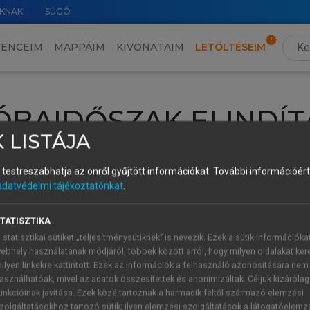
KNAK
SÚGÓ
VENCEIM
MAPPÁIM
KIVONATAIM
LETÖLTÉSEIM
ÓBAIDŐSZAK ELINDÍT
 LISTÁJA
intéséhez lépj be a saját fiókoddal, iskolai azonosítóddal vagy ú
és testreszabhatja az önről gyűjtött információkat.
További információért 
Új felhasználóként
1 óra díjmentes hozzáférésre
vagy jogosult
adatvédelmi tájékoztatónkat
.
k elindításához,
jelentkezz
be meglévő fiókoddal,
vagy hozz lé
A regisztráció után a
próbaidőszak
automatikusan
elindul.
TATISZTIKA
 statisztikai sütiket „teljesítménysütiknek” is nevezik. Ezek a sütik információka
ebhely használatának módjáról, többek között arról, hogy milyen oldalakat kere
ilyen linkekre kattintott. Ezek az információk a felhasználó azonosítására nem
ÚJ FIÓK 
ÁT FIÓKKAL
asználhatóak, mivel az adatok összesítettek és anonimizáltak. Céljuk kizáróla
1 óra díjme
unkcióinak javítása. Ezek közé tartoznak a harmadik féltől származó elemzési
zolgáltatásokhoz tartozó sütik; ilyen elemzési szolgáltatások a látogatóelemz