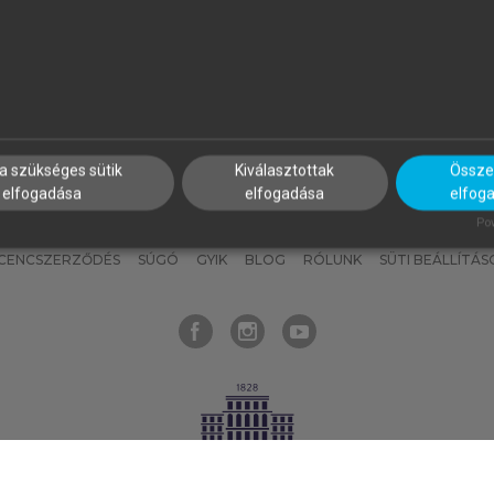
nyokat, hogy bármikor azonnal
részeket, és
készíts
saj
hozzájuk férhess!
jegyzeteket!
a szükséges sütik
Kiválasztottak
Összes
elfogadása
elfogadása
elfog
KNAK
SZERKESZTÉSI ÉS LEKTORÁLÁSI ALAPELVEK
MI – ÁLTALÁNOS
Pow
ICENCSZERZŐDÉS
SÚGÓ
GYIK
BLOG
RÓLUNK
SÜTI BEÁLLÍTÁS