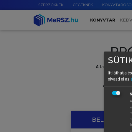
SZERZŐKNEK
CÉGEKNEK
KÖNYVTÁROSO
KÖNYVTÁR
KED
PR
SÜTIK
A tartalom megtek
Itt láthatja 
olvasd el az
A próbaidősza
S
A
w
m
BELÉPÉS SAJ
h
f
s