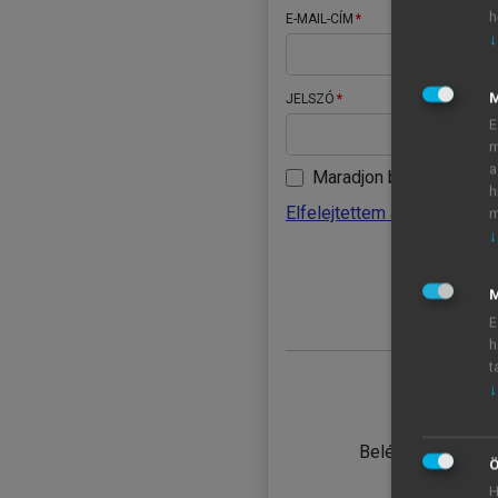
h
E-MAIL-CÍM
↓
JELSZÓ
E
m
a
Maradjon belépve
h
Elfelejtettem a jelszavamat
m
↓
BELÉ
M
E
h
t
↓
TANULÓ
Belépés intézmén
Ö
H