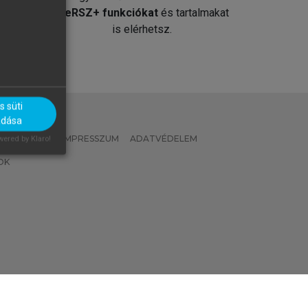
át
MeRSZ+ funkciókat
és tartalmakat
is elérhetsz.
 süti
adása
 IRÁNYELVEK
IMPRESSZUM
ADATVÉDELEM
ered by Klaro!
OK