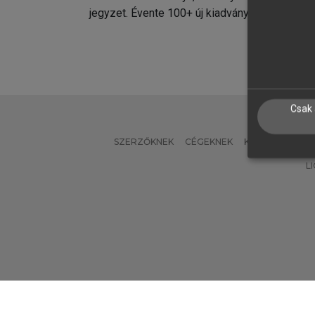
jegyzet. Évente 100+ új kiadvány.
kiadvá
Csak 
SZERZŐKNEK
CÉGEKNEK
KÖNYVTÁROSO
L
Verzió: 2.7.2