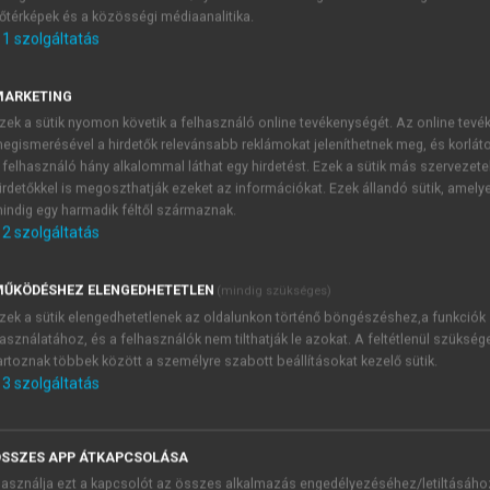
őtérképek és a közösségi médiaanalitika.
E-MAIL-CÍM
1
szolgáltatás
MARKETING
NÉV
zek a sütik nyomon követik a felhasználó online tevékenységét. Az online tev
egismerésével a hirdetők relevánsabb reklámokat jeleníthetnek meg, és korlát
 felhasználó hány alkalommal láthat egy hirdetést. Ezek a sütik más szervezete
JELSZÓ
irdetőkkel is megoszthatják ezeket az információkat. Ezek állandó sütik, amely
indig egy harmadik féltől származnak.
2
szolgáltatás
JELSZÓ ÚJRA
PÉS
ŰKÖDÉSHEZ ELENGEDHETETLEN
(mindig szükséges)
zek a sütik elengedhetetlenek az oldalunkon történő böngészéshez,a funkciók
asználatához, és a felhasználók nem tilthatják le azokat. A feltétlenül szükség
Kérek értesítést a MeRSZ új
artoznak többek között a személyre szabott beállításokat kezelő sütik.
Kérek értesítést az Akadémi
3
szolgáltatás
akcióiról.
 VAGY?
Az
Adatkezelési tájékozta
yi azonosítóval
veszem és elfogadom.
SSZES APP ÁTKAPCSOLÁSA
Az
Általános vásárlási felt
asználja ezt a kapcsolót az összes alkalmazás engedélyezéséhez/letiltásáho