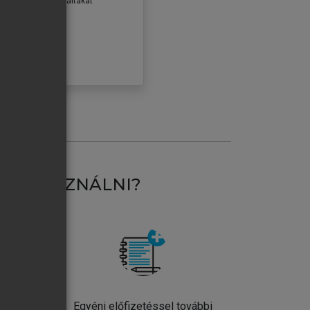
erződéseiben foglaltakat
ogadom.
ÓBÁLOM
AT HASZNÁLNI?
ntos
Egyéni előfizetéssel további