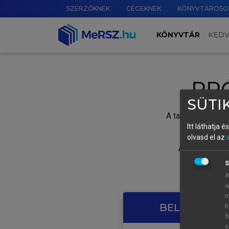
SZERZŐKNEK
CÉGEKNEK
KÖNYVTÁROSO
KÖNYVTÁR
KED
PR
SÜTIK
A tartalom megtek
Itt láthatja 
olvasd el az
A próbaidősza
S
A
w
m
BELÉPÉS SAJ
h
f
s