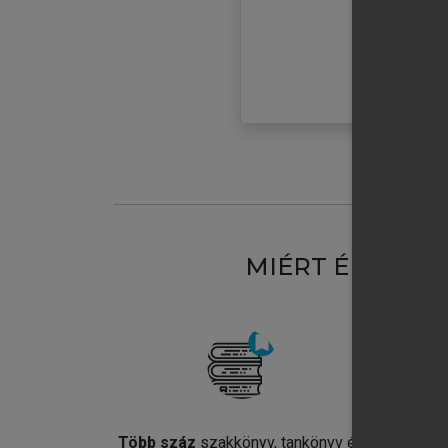
MIÉRT ÉRDEME
Több száz
szakkönyv, tankönyv és
Jel