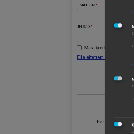
h
E-MAIL-CÍM
↓
JELSZÓ
E
m
a
Maradjon belépve
h
Elfelejtettem a jelszavamat
m
↓
BELÉ
M
E
h
t
↓
TANULÓ
Belépés intézmén
Ö
H