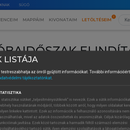
KNAK
SÚGÓ
VENCEIM
MAPPÁIM
KIVONATAIM
LETÖLTÉSEIM
ÓBAIDŐSZAK ELINDÍT
 LISTÁJA
intéséhez lépj be a saját fiókoddal, iskolai azonosítóddal vagy ú
és testreszabhatja az önről gyűjtött információkat.
További információért 
Új felhasználóként
1 óra díjmentes hozzáférésre
vagy jogosult
adatvédelmi tájékoztatónkat
.
k elindításához,
jelentkezz
be meglévő fiókoddal,
vagy hozz lé
A regisztráció után a
próbaidőszak
automatikusan
elindul.
TATISZTIKA
 statisztikai sütiket „teljesítménysütiknek” is nevezik. Ezek a sütik információka
ebhely használatának módjáról, többek között arról, hogy milyen oldalakat kere
ilyen linkekre kattintott. Ezek az információk a felhasználó azonosítására nem
ÚJ FIÓK 
ÁT FIÓKKAL
asználhatóak, mivel az adatok összesítettek és anonimizáltak. Céljuk kizáróla
1 óra díjme
unkcióinak javítása. Ezek közé tartoznak a harmadik féltől származó elemzési
zolgáltatásokhoz tartozó sütik; ilyen elemzési szolgáltatások a látogatóelemz