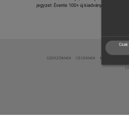
jegyzet. Évente 100+ új kiadvány.
kiadvá
Csak 
SZERZŐKNEK
CÉGEKNEK
KÖNYVTÁROSO
L
Verzió: 2.7.2