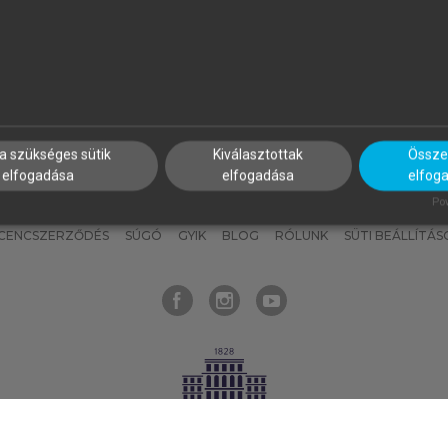
nyokat, hogy bármikor azonnal
részeket, és
készíts
saj
hozzájuk férhess!
jegyzeteket!
a szükséges sütik
Kiválasztottak
Összes
elfogadása
elfogadása
elfog
KNAK
SZERKESZTÉSI ÉS LEKTORÁLÁSI ALAPELVEK
MI – ÁLTALÁNOS
Pow
ICENCSZERZŐDÉS
SÚGÓ
GYIK
BLOG
RÓLUNK
SÜTI BEÁLLÍTÁS