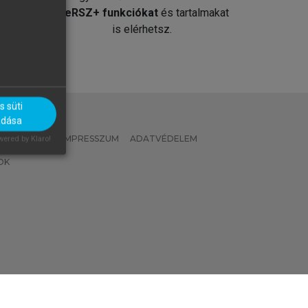
át
MeRSZ+ funkciókat
és tartalmakat
is elérhetsz.
 süti
adása
 IRÁNYELVEK
IMPRESSZUM
ADATVÉDELEM
ered by Klaro!
OK