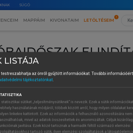
KNAK
SÚGÓ
VENCEIM
MAPPÁIM
KIVONATAIM
LETÖLTÉSEIM
ÓBAIDŐSZAK ELINDÍT
 LISTÁJA
intéséhez lépj be a saját fiókoddal, iskolai azonosítóddal vagy ú
és testreszabhatja az önről gyűjtött információkat.
További információért 
Új felhasználóként
1 óra díjmentes hozzáférésre
vagy jogosult
adatvédelmi tájékoztatónkat
.
k elindításához,
jelentkezz
be meglévő fiókoddal,
vagy hozz lé
A regisztráció után a
próbaidőszak
automatikusan
elindul.
TATISZTIKA
 statisztikai sütiket „teljesítménysütiknek” is nevezik. Ezek a sütik információka
ebhely használatának módjáról, többek között arról, hogy milyen oldalakat kere
ilyen linkekre kattintott. Ezek az információk a felhasználó azonosítására nem
ÚJ FIÓK 
ÁT FIÓKKAL
asználhatóak, mivel az adatok összesítettek és anonimizáltak. Céljuk kizáróla
1 óra díjme
unkcióinak javítása. Ezek közé tartoznak a harmadik féltől származó elemzési
zolgáltatásokhoz tartozó sütik; ilyen elemzési szolgáltatások a látogatóelemz