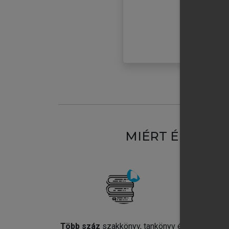
MIÉRT ÉRDEME
Több száz
szakkönyv, tankönyv és
Jel