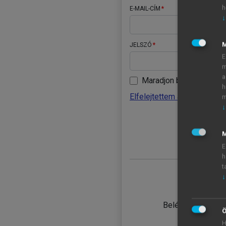
h
E-MAIL-CÍM
↓
JELSZÓ
E
m
a
Maradjon belépve
h
Elfelejtettem a jelszavamat
m
↓
BELÉ
M
E
h
t
↓
TANULÓ
Belépés intézmén
Ö
H