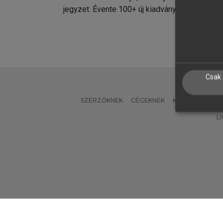
jegyzet. Évente 100+ új kiadvány.
kiadvá
Csak 
SZERZŐKNEK
CÉGEKNEK
KÖNYVTÁROSO
L
Verzió: 2.7.2