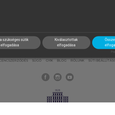
nyokat, hogy bármikor azonnal
részeket, és
készíts
saj
hozzájuk férhess!
jegyzeteket!
a szükséges sütik
Kiválasztottak
Összes
elfogadása
elfogadása
elfog
KNAK
SZERKESZTÉSI ÉS LEKTORÁLÁSI ALAPELVEK
MI – ÁLTALÁNOS
Pow
ICENCSZERZŐDÉS
SÚGÓ
GYIK
BLOG
RÓLUNK
SÜTI BEÁLLÍTÁS