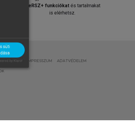
át
MeRSZ+ funkciókat
és tartalmakat
is elérhetsz.
 süti
adása
 IRÁNYELVEK
IMPRESSZUM
ADATVÉDELEM
ered by Klaro!
OK