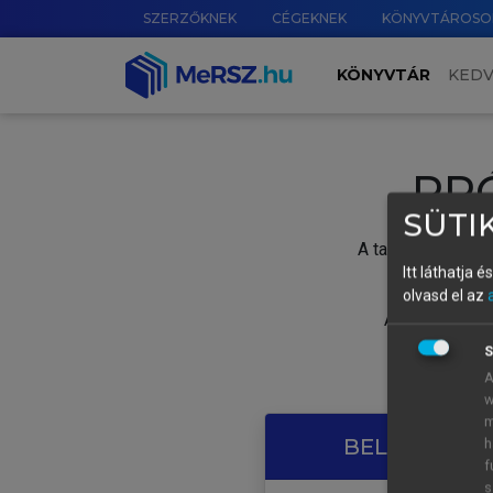
SZERZŐKNEK
CÉGEKNEK
KÖNYVTÁROSO
KÖNYVTÁR
KED
PR
SÜTIK
A tartalom megtek
Itt láthatja 
olvasd el az
A próbaidősza
S
A
w
m
BELÉPÉS SAJ
h
f
s