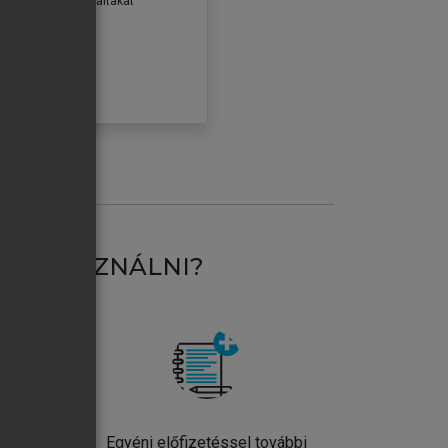
erződéseiben foglaltakat
ogadom.
ÓBÁLOM
AT HASZNÁLNI?
ntos
Egyéni előfizetéssel további