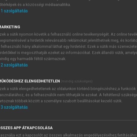
őtérképek és a közösségi médiaanalitika.
E-MAIL-CÍM
1
szolgáltatás
MARKETING
NÉV
zek a sütik nyomon követik a felhasználó online tevékenységét. Az online tev
egismerésével a hirdetők relevánsabb reklámokat jeleníthetnek meg, és korlát
 felhasználó hány alkalommal láthat egy hirdetést. Ezek a sütik más szervezete
JELSZÓ
irdetőkkel is megoszthatják ezeket az információkat. Ezek állandó sütik, amely
indig egy harmadik féltől származnak.
2
szolgáltatás
JELSZÓ ÚJRA
PÉS
ŰKÖDÉSHEZ ELENGEDHETETLEN
(mindig szükséges)
zek a sütik elengedhetetlenek az oldalunkon történő böngészéshez,a funkciók
asználatához, és a felhasználók nem tilthatják le azokat. A feltétlenül szükség
Kérek értesítést a MeRSZ új
artoznak többek között a személyre szabott beállításokat kezelő sütik.
Kérek értesítést az Akadémi
3
szolgáltatás
akcióiról.
 VAGY?
Az
Adatkezelési tájékozta
yi azonosítóval
veszem és elfogadom.
SSZES APP ÁTKAPCSOLÁSA
Az
Általános vásárlási felt
asználja ezt a kapcsolót az összes alkalmazás engedélyezéséhez/letiltásáho