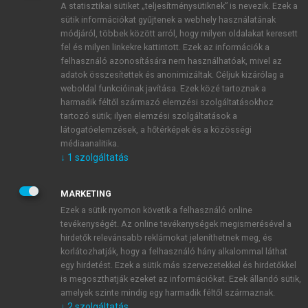
A statisztikai sütiket „teljesítménysütiknek” is nevezik. Ezek a
sütik információkat gyűjtenek a webhely használatának
módjáról, többek között arról, hogy milyen oldalakat keresett
ÚJ FIÓK LÉTREHOZÁSA
fel és milyen linkekre kattintott. Ezek az információk a
1 óra díjmentes hozzáférés
felhasználó azonosítására nem használhatóak, mivel az
adatok összesítettek és anonimizáltak. Céljuk kizárólag a
weboldal funkcióinak javítása. Ezek közé tartoznak a
E-MAIL-CÍM
harmadik féltől származó elemzési szolgáltatásokhoz
tartozó sütik; ilyen elemzési szolgáltatások a
látogatóelemzések, a hőtérképek és a közösségi
NÉV
médiaanalitika.
↓
1
szolgáltatás
JELSZÓ
MARKETING
Ezek a sütik nyomon követik a felhasználó online
tevékenységét. Az online tevékenységek megismerésével a
JELSZÓ ÚJRA
hirdetők relevánsabb reklámokat jeleníthetnek meg, és
korlátozhatják, hogy a felhasználó hány alkalommal láthat
egy hirdetést. Ezek a sütik más szervezetekkel és hirdetőkkel
is megoszthatják ezeket az információkat. Ezek állandó sütik,
Kérek értesítést a MeRSZ újdonságairól, akcióiról.
amelyek szinte mindig egy harmadik féltől származnak.
↓
2
szolgáltatás