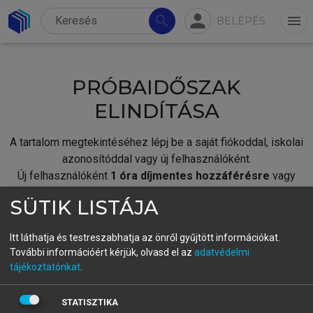
person
search
menu
BELÉPÉS
PRÓBAIDŐSZAK
ELINDÍTÁSA
A tartalom megtekintéséhez lépj be a saját fiókoddal, iskolai
azonosítóddal vagy új felhasználóként.
Új felhasználóként
1 óra díjmentes hozzáférésre
vagy
jogosult.
SÜTIK LISTÁJA
A próbaidőszak elindításához,
jelentkezz
be meglévő
fiókoddal,
vagy hozz létre új fiókot.
Itt láthatja és testreszabhatja az önről gyűjtött információkat.
További információért kérjük, olvasd el az
adatvédelmi
A regisztráció után a
próbaidőszak
automatikusan
elindul.
tájékoztatónkat
.
BELÉPÉS SAJÁT FIÓKKAL
STATISZTIKA