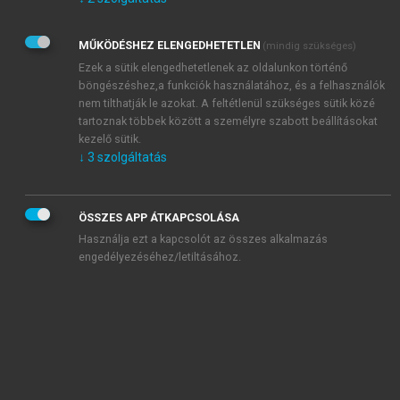
Kérek értesítést az Akadémiai Kiadó Zrt. újdonságairól,
akcióiról.
MŰKÖDÉSHEZ ELENGEDHETETLEN
(mindig szükséges)
Az
Adatkezelési tájékoztatóban
foglaltakat tudomásul
veszem és elfogadom.
Ezek a sütik elengedhetetlenek az oldalunkon történő
Az
Általános vásárlási feltételeket
, valamint a
szotar.net
és a
böngészéshez,a funkciók használatához, és a felhasználók
mersz.hu
oldalak licencszerződéseiben foglaltakat
nem tilthatják le azokat. A feltétlenül szükséges sütik közé
tudomásul veszem és elfogadom.
tartoznak többek között a személyre szabott beállításokat
kezelő sütik.
↓
3
szolgáltatás
KIPRÓBÁLOM
ÖSSZES APP ÁTKAPCSOLÁSA
Használja ezt a kapcsolót az összes alkalmazás
engedélyezéséhez/letiltásához.
MIÉRT ÉRDEMES A MERSZ ONLINE
OKOSKÖNYVTÁRAT HASZNÁLNI?