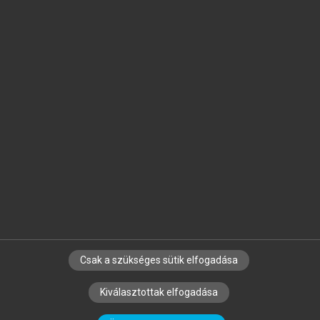
Jelöld meg a számodra fontos részeket, és
készíts
saját
jegyzeteket!
Egyéni előfizetéssel további
MeRSZ+ funkciókat
és
tartalmakat is elérhetsz.
Csak a szükséges sütik elfogadása
SZERZŐKNEK
CÉGEKNEK
KÖNYVTÁROSOKNAK
Kiválasztottak elfogadása
SZERKESZTÉSI ÉS LEKTORÁLÁSI ALAPELVEK