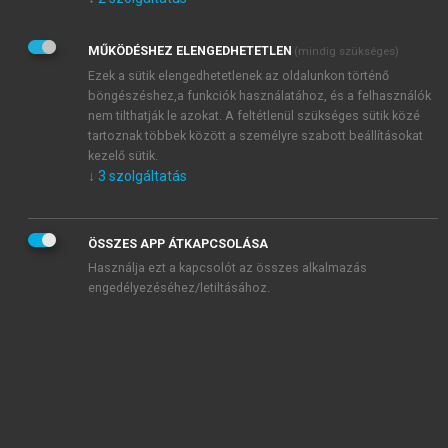
Kérek értesítést az Akadémiai Kiadó Zrt. újdonságairól,
akcióiról.
MŰKÖDÉSHEZ ELENGEDHETETLEN
(mindig szükséges)
Az
Adatkezelési tájékoztatóban
foglaltakat tudomásul
veszem és elfogadom.
Ezek a sütik elengedhetetlenek az oldalunkon történő
Az
Általános vásárlási feltételeket
, valamint a
szotar.net
és a
böngészéshez,a funkciók használatához, és a felhasználók
mersz.hu
oldalak licencszerződéseiben foglaltakat
nem tilthatják le azokat. A feltétlenül szükséges sütik közé
tudomásul veszem és elfogadom.
tartoznak többek között a személyre szabott beállításokat
kezelő sütik.
↓
3
szolgáltatás
KIPRÓBÁLOM
ÖSSZES APP ÁTKAPCSOLÁSA
Használja ezt a kapcsolót az összes alkalmazás
engedélyezéséhez/letiltásához.
MIÉRT ÉRDEMES A MERSZ ONLINE
OKOSKÖNYVTÁRAT HASZNÁLNI?