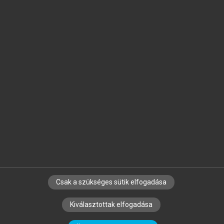
Jelöld meg a számodra fontos részeket, és
készíts
saját
jegyzeteket!
Egyéni előfizetéssel további
MeRSZ+ funkciókat
és
tartalmakat is elérhetsz.
Csak a szükséges sütik elfogadása
SZERZŐKNEK
CÉGEKNEK
KÖNYVTÁROSOKNAK
Kiválasztottak elfogadása
SZERKESZTÉSI ÉS LEKTORÁLÁSI ALAPELVEK