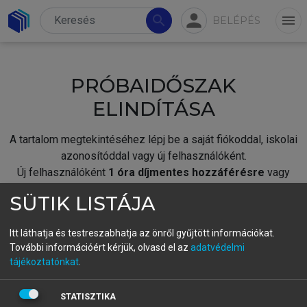
person
search
menu
BELÉPÉS
PRÓBAIDŐSZAK
ELINDÍTÁSA
A tartalom megtekintéséhez lépj be a saját fiókoddal, iskolai
azonosítóddal vagy új felhasználóként.
Új felhasználóként
1 óra díjmentes hozzáférésre
vagy
jogosult.
SÜTIK LISTÁJA
A próbaidőszak elindításához,
jelentkezz
be meglévő
fiókoddal,
vagy hozz létre új fiókot.
Itt láthatja és testreszabhatja az önről gyűjtött információkat.
További információért kérjük, olvasd el az
adatvédelmi
A regisztráció után a
próbaidőszak
automatikusan
elindul.
tájékoztatónkat
.
BELÉPÉS SAJÁT FIÓKKAL
STATISZTIKA