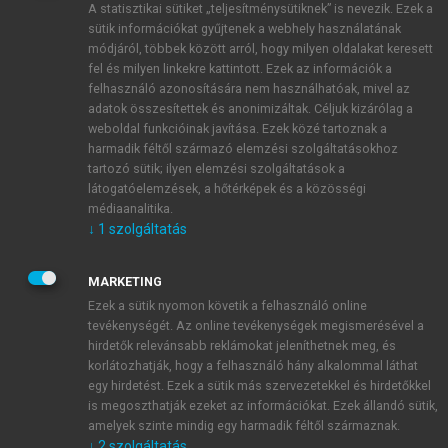
A statisztikai sütiket „teljesítménysütiknek” is nevezik. Ezek a
sütik információkat gyűjtenek a webhely használatának
módjáról, többek között arról, hogy milyen oldalakat keresett
ÚJ FIÓK LÉTREHOZÁSA
fel és milyen linkekre kattintott. Ezek az információk a
1 óra díjmentes hozzáférés
felhasználó azonosítására nem használhatóak, mivel az
adatok összesítettek és anonimizáltak. Céljuk kizárólag a
weboldal funkcióinak javítása. Ezek közé tartoznak a
E-MAIL-CÍM
harmadik féltől származó elemzési szolgáltatásokhoz
tartozó sütik; ilyen elemzési szolgáltatások a
látogatóelemzések, a hőtérképek és a közösségi
NÉV
médiaanalitika.
↓
1
szolgáltatás
JELSZÓ
MARKETING
Ezek a sütik nyomon követik a felhasználó online
tevékenységét. Az online tevékenységek megismerésével a
JELSZÓ ÚJRA
hirdetők relevánsabb reklámokat jeleníthetnek meg, és
korlátozhatják, hogy a felhasználó hány alkalommal láthat
egy hirdetést. Ezek a sütik más szervezetekkel és hirdetőkkel
is megoszthatják ezeket az információkat. Ezek állandó sütik,
Kérek értesítést a MeRSZ újdonságairól, akcióiról.
amelyek szinte mindig egy harmadik féltől származnak.
↓
2
szolgáltatás