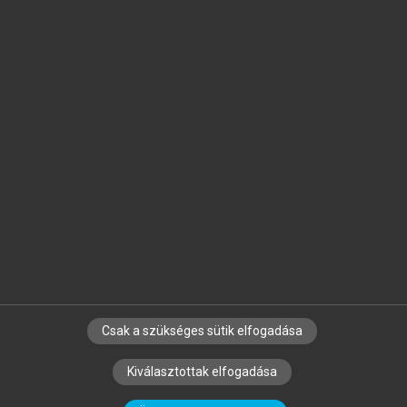
Jelöld meg a számodra fontos részeket, és
készíts
saját
jegyzeteket!
Egyéni előfizetéssel további
MeRSZ+ funkciókat
és
tartalmakat is elérhetsz.
Csak a szükséges sütik elfogadása
SZERZŐKNEK
CÉGEKNEK
KÖNYVTÁROSOKNAK
Kiválasztottak elfogadása
SZERKESZTÉSI ÉS LEKTORÁLÁSI ALAPELVEK