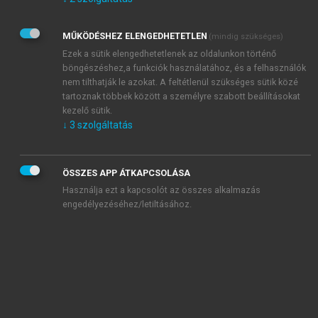
Kérek értesítést az Akadémiai Kiadó Zrt. újdonságairól,
akcióiról.
MŰKÖDÉSHEZ ELENGEDHETETLEN
(mindig szükséges)
Az
Adatkezelési tájékoztatóban
foglaltakat tudomásul
veszem és elfogadom.
Ezek a sütik elengedhetetlenek az oldalunkon történő
Az
Általános vásárlási feltételeket
, valamint a
szotar.net
és a
böngészéshez,a funkciók használatához, és a felhasználók
mersz.hu
oldalak licencszerződéseiben foglaltakat
nem tilthatják le azokat. A feltétlenül szükséges sütik közé
tudomásul veszem és elfogadom.
tartoznak többek között a személyre szabott beállításokat
kezelő sütik.
↓
3
szolgáltatás
KIPRÓBÁLOM
ÖSSZES APP ÁTKAPCSOLÁSA
Használja ezt a kapcsolót az összes alkalmazás
engedélyezéséhez/letiltásához.
MIÉRT ÉRDEMES A MERSZ ONLINE
OKOSKÖNYVTÁRAT HASZNÁLNI?