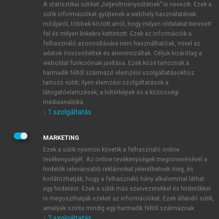
A statisztikai sütiket „teljesítménysütiknek” is nevezik. Ezek a
sütik információkat gyűjtenek a webhely használatának
módjáról, többek között arról, hogy milyen oldalakat keresett
ÚJ FIÓK LÉTREHOZÁSA
fel és milyen linkekre kattintott. Ezek az információk a
1 óra díjmentes hozzáférés
felhasználó azonosítására nem használhatóak, mivel az
adatok összesítettek és anonimizáltak. Céljuk kizárólag a
weboldal funkcióinak javítása. Ezek közé tartoznak a
E-MAIL-CÍM
harmadik féltől származó elemzési szolgáltatásokhoz
tartozó sütik; ilyen elemzési szolgáltatások a
látogatóelemzések, a hőtérképek és a közösségi
NÉV
médiaanalitika.
↓
1
szolgáltatás
JELSZÓ
MARKETING
Ezek a sütik nyomon követik a felhasználó online
tevékenységét. Az online tevékenységek megismerésével a
JELSZÓ ÚJRA
hirdetők relevánsabb reklámokat jeleníthetnek meg, és
korlátozhatják, hogy a felhasználó hány alkalommal láthat
egy hirdetést. Ezek a sütik más szervezetekkel és hirdetőkkel
is megoszthatják ezeket az információkat. Ezek állandó sütik,
Kérek értesítést a MeRSZ újdonságairól, akcióiról.
amelyek szinte mindig egy harmadik féltől származnak.
↓
2
szolgáltatás